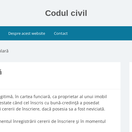
Codul civil
Despre acest website
Contact
ulară
ă
legitimă, în cartea funciară, ca proprietar al unui imobil
ntestate când cel înscris cu bună-credinţă a posedat
cererii de înscriere, dacă posesia sa a fost neviciată.
entul înregistrării cererii de înscriere şi în momentul