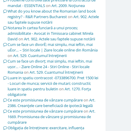
Probleme controversate privitoare la contractul de
mandat - ESSENTIALS
on
Art. 2009. Noţiunea
What do you know about the Romanian land book
registry? - R&R Partners Bucharest
on
Art. 902. Actele
sau faptele supuse notării
Notarea în cartea funciară a unui proces;
admisibilitate - Avocat in Timisoara cabinet Mirela
David
on
Art. 902. Actele sau faptele supuse notării
Cum se face un divorÈ; mai simplu, mai ieftin, mai
uÈor… – Stiri locale | Ziare locale online din România
on
Art. 529. Cuantumul întreţinerii
Cum se face un divorț; mai simplu, mai ieftin, mai
ușor… - Ziare Online 24 - Stiri Online - Stiri locale
Romania
on
Art. 529. Cuantumul întreţinerii
Luare in spatiu contracost -0733896700. Pret 1500 lei
- Locuri de munca; servicii de mutari; constructii;
luare in spatiu pentru buletin
on
Art. 1270. Forţa
obligatorie
Ce este promisiunea de vânzare cumpărare
on
Art.
2386. Creanţele care beneficiază de ipotecă legală
Ce este promisiunea de vânzare cumpărare
on
Art.
1669. Promisiunea de vânzare şi promisiunea de
cumpărare
Obligația de întreținere: exercitare, influența