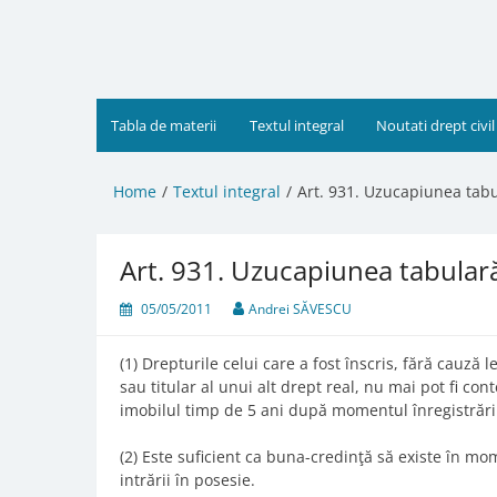
Skip
to
content
Tabla de materii
Textul integral
Noutati drept civil
Home
Textul integral
Art. 931. Uzucapiunea tab
Art. 931. Uzucapiunea tabular
05/05/2011
Andrei SĂVESCU
(1) Drepturile celui care a fost înscris, fără cauză 
sau titular al unui alt drept real, nu mai pot fi co
imobilul timp de 5 ani după momentul înregistrării 
(2) Este suficient ca buna-credinţă să existe în mom
intrării în posesie.