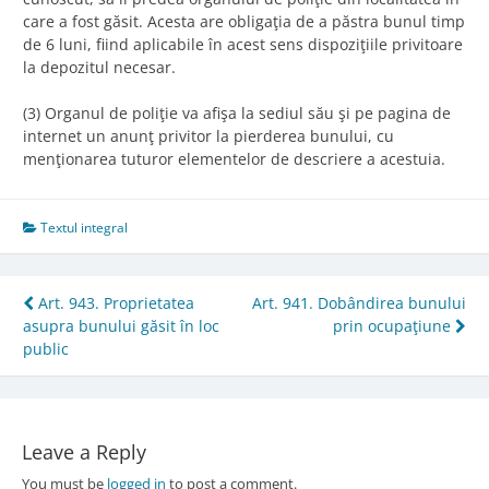
care a fost găsit. Acesta are obligaţia de a păstra bunul timp
de 6 luni, fiind aplicabile în acest sens dispoziţiile privitoare
la depozitul necesar.
(3) Organul de poliţie va afişa la sediul său şi pe pagina de
internet un anunţ privitor la pierderea bunului, cu
menţionarea tuturor elementelor de descriere a acestuia.
Textul integral
Post
Art. 943. Proprietatea
Art. 941. Dobândirea bunului
asupra bunului găsit în loc
prin ocupaţiune
navigation
public
Leave a Reply
You must be
logged in
to post a comment.