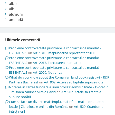
albie
albii
aluviuni
amendă
Ultimele comentarii
Probleme controversate privitoare la contractul de mandat -
ESSENTIALS
on
Art. 1310. Răspunderea reprezentantului
Probleme controversate privitoare la contractul de mandat -
ESSENTIALS
on
Art. 2017. Executarea mandatului
Probleme controversate privitoare la contractul de mandat -
ESSENTIALS
on
Art. 2009. Noţiunea
What do you know about the Romanian land book registry? - R&R
Partners Bucharest
on
Art. 902. Actele sau faptele supuse notării
Notarea în cartea funciară a unui proces; admisibilitate - Avocat in
Timisoara cabinet Mirela David
on
Art. 902. Actele sau faptele
supuse notării
Cum se face un divorÈ; mai simplu, mai ieftin, mai uÈor… – Stiri
locale | Ziare locale online din România
on
Art. 529. Cuantumul
întreţinerii