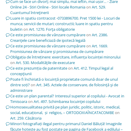
Cum se face un divorț; mai simplu, mai ieftin, mai ușor… - Ziare
Online 24 - Stiri Online - Stiri locale Romania
on
Art. 529.
Cuantumul întreţinerii
Luare in spatiu contracost -0733896700. Pret 1500 lei - Locuri de
munca; servicii de mutari; constructii; luare in spatiu pentru
buletin
on
Art. 1270. Forţa obligatorie
Ce este promisiunea de vânzare cumpărare
on
Art. 2386.
Creanţele care beneficiază de ipotecă legală
Ce este promisiunea de vânzare cumpărare
on
Art. 1669.
Promisiunea de vânzare şi promisiunea de cumpărare
Obligația de întreținere: exercitare, influența locuinței minorului
on
Art. 530. Modalităţile de executare
Ce este prezumția de paternitate
on
Art. 412. Timpul legal al
concepţiunii
Poate fi închiriată o locuință proprietate comună doar de unul
dintre soți?
on
Art. 345. Actele de conservare, de folosinţă şi de
administrare
Ce este un plan parental? Interesul superior al copilului - Avocat in
Timisoara
on
Art. 497. Schimbarea locuinţei copilului
Homosexualitatea privită pe plan juridic, politic, istoric, medical,
social, educațional, și religios, – ORTODOXIAÎNCATACOMBE
on
Art. 259. Căsătoria
Minori fotografiați ilegal pentru primarul Daniel Băluță! Imaginile
făcute hoțește au fost postate pe pagina de Facebook a edilului –