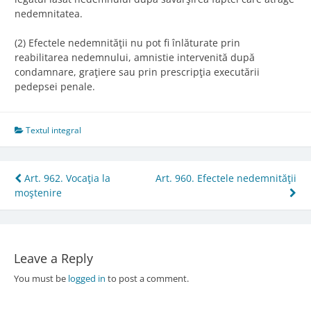
nedemnitatea.
(2) Efectele nedemnităţii nu pot fi înlăturate prin
reabilitarea nedemnului, amnistie intervenită după
condamnare, graţiere sau prin prescripţia executării
pedepsei penale.
Textul integral
Post
Art. 962. Vocaţia la
Art. 960. Efectele nedemnităţii
moştenire
navigation
Leave a Reply
You must be
logged in
to post a comment.