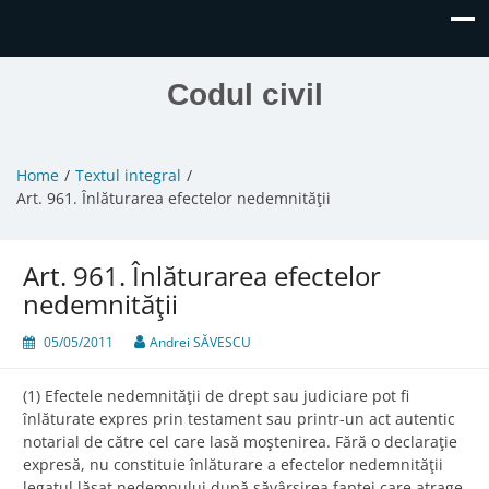
Codul civil
Home
Textul integral
Art. 961. Înlăturarea efectelor nedemnităţii
Art. 961. Înlăturarea efectelor
nedemnităţii
05/05/2011
Andrei SĂVESCU
(1) Efectele nedemnităţii de drept sau judiciare pot fi
înlăturate expres prin testament sau printr-un act autentic
notarial de către cel care lasă moştenirea. Fără o declaraţie
expresă, nu constituie înlăturare a efectelor nedemnităţii
legatul lăsat nedemnului după săvârşirea faptei care atrage