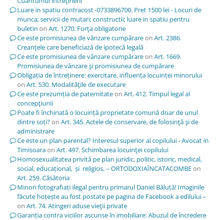
Cuantumul întreţinerii
Luare in spatiu contracost -0733896700. Pret 1500 lei - Locuri de
munca; servicii de mutari; constructii; luare in spatiu pentru
buletin
on
Art. 1270. Forţa obligatorie
Ce este promisiunea de vânzare cumpărare
on
Art. 2386.
Creanţele care beneficiază de ipotecă legală
Ce este promisiunea de vânzare cumpărare
on
Art. 1669.
Promisiunea de vânzare şi promisiunea de cumpărare
Obligația de întreținere: exercitare, influența locuinței minorului
on
Art. 530. Modalităţile de executare
Ce este prezumția de paternitate
on
Art. 412. Timpul legal al
concepţiunii
Poate fi închiriată o locuință proprietate comună doar de unul
dintre soți?
on
Art. 345. Actele de conservare, de folosinţă şi de
administrare
Ce este un plan parental? Interesul superior al copilului - Avocat in
Timisoara
on
Art. 497. Schimbarea locuinţei copilului
Homosexualitatea privită pe plan juridic, politic, istoric, medical,
social, educațional, și religios, – ORTODOXIAÎNCATACOMBE
on
Art. 259. Căsătoria
Minori fotografiați ilegal pentru primarul Daniel Băluță! Imaginile
făcute hoțește au fost postate pe pagina de Facebook a edilului –
on
Art. 74. Atingeri aduse vieţii private
Garanția contra viciilor ascunse în imobiliare: Abuzul de încredere