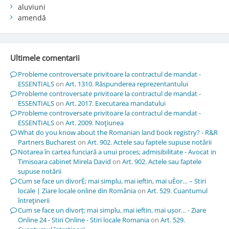
aluviuni
amendă
Ultimele comentarii
Probleme controversate privitoare la contractul de mandat -
ESSENTIALS
on
Art. 1310. Răspunderea reprezentantului
Probleme controversate privitoare la contractul de mandat -
ESSENTIALS
on
Art. 2017. Executarea mandatului
Probleme controversate privitoare la contractul de mandat -
ESSENTIALS
on
Art. 2009. Noţiunea
What do you know about the Romanian land book registry? - R&R
Partners Bucharest
on
Art. 902. Actele sau faptele supuse notării
Notarea în cartea funciară a unui proces; admisibilitate - Avocat in
Timisoara cabinet Mirela David
on
Art. 902. Actele sau faptele
supuse notării
Cum se face un divorÈ; mai simplu, mai ieftin, mai uÈor… – Stiri
locale | Ziare locale online din România
on
Art. 529. Cuantumul
întreţinerii
Cum se face un divorț; mai simplu, mai ieftin, mai ușor… - Ziare
Online 24 - Stiri Online - Stiri locale Romania
on
Art. 529.