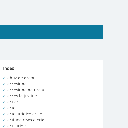
Index
abuz de drept
accesiune
accesiune naturala
acces la justiție
act civil
acte
acte juridice civile
acțiune revocatorie
act juridic