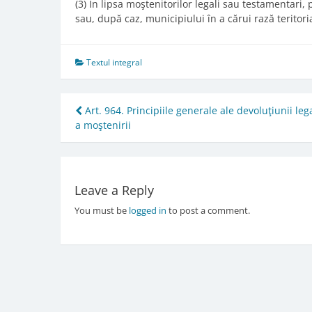
(3) În lipsa moştenitorilor legali sau testamentari
sau, după caz, municipiului în a cărui rază teritori
Textul integral
Post
Art. 964. Principiile generale ale devoluţiunii leg
a moştenirii
navigation
Leave a Reply
You must be
logged in
to post a comment.