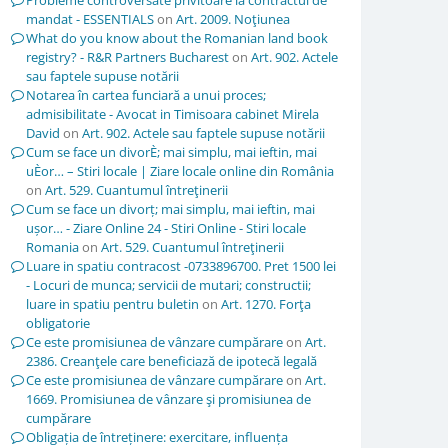
Probleme controversate privitoare la contractul de
mandat - ESSENTIALS
on
Art. 2009. Noţiunea
What do you know about the Romanian land book
registry? - R&R Partners Bucharest
on
Art. 902. Actele
sau faptele supuse notării
Notarea în cartea funciară a unui proces;
admisibilitate - Avocat in Timisoara cabinet Mirela
David
on
Art. 902. Actele sau faptele supuse notării
Cum se face un divorÈ; mai simplu, mai ieftin, mai
uÈor… – Stiri locale | Ziare locale online din România
on
Art. 529. Cuantumul întreţinerii
Cum se face un divorț; mai simplu, mai ieftin, mai
ușor… - Ziare Online 24 - Stiri Online - Stiri locale
Romania
on
Art. 529. Cuantumul întreţinerii
Luare in spatiu contracost -0733896700. Pret 1500 lei
- Locuri de munca; servicii de mutari; constructii;
luare in spatiu pentru buletin
on
Art. 1270. Forţa
obligatorie
Ce este promisiunea de vânzare cumpărare
on
Art.
2386. Creanţele care beneficiază de ipotecă legală
Ce este promisiunea de vânzare cumpărare
on
Art.
1669. Promisiunea de vânzare şi promisiunea de
cumpărare
Obligația de întreținere: exercitare, influența