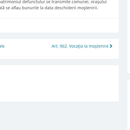
, patrimoniul defunctului se transmite comunei, oraşului
ală se aflau bunurile la data deschiderii moştenirii.
ale
Art. 962. Vocaţia la moştenire