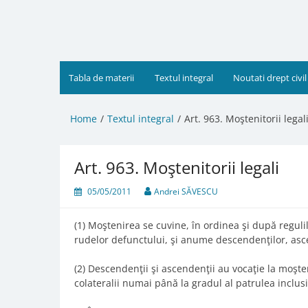
Skip
to
content
Tabla de materii
Textul integral
Noutati drept civil
Home
Textul integral
Art. 963. Moştenitorii legal
Art. 963. Moştenitorii legali
05/05/2011
Andrei SĂVESCU
(1) Moştenirea se cuvine, în ordinea şi după regulile
rudelor defunctului, şi anume descendenţilor, ascen
(2) Descendenţii şi ascendenţii au vocaţie la moşte
colateralii numai până la gradul al patrulea inclusi