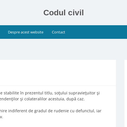
Codul civil
Despre acest website
Contact
i
 stabilite în prezentul titlu, soţului supravieţuitor şi
denţilor şi colateralilor acestuia, după caz.
nire indiferent de gradul de rudenie cu defunctul, iar
v.