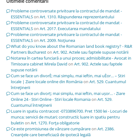
Ultimele comentarii
Probleme controversate privitoare la contractul de mandat -
ESSENTIALS
on
Art. 1310. Răspunderea reprezentantului
Probleme controversate privitoare la contractul de mandat -
ESSENTIALS
on
Art. 2017. Executarea mandatului
Probleme controversate privitoare la contractul de mandat -
ESSENTIALS
on
Art. 2009. Noţiunea
What do you know about the Romanian land book registry? - R&R
Partners Bucharest
on
Art. 902. Actele sau faptele supuse notării
Notarea în cartea funciară a unui proces; admisibilitate - Avocat in
Timisoara cabinet Mirela David
on
Art. 902. Actele sau faptele
supuse notării
Cum se face un divorÈ; mai simplu, mai ieftin, mai uÈor… – Stiri
locale | Ziare locale online din România
on
Art. 529. Cuantumul
întreţinerii
Cum se face un divorț; mai simplu, mai ieftin, mai ușor… - Ziare
Online 24 - Stiri Online - Stiri locale Romania
on
Art. 529.
Cuantumul întreţinerii
Luare in spatiu contracost -0733896700. Pret 1500 lei - Locuri de
munca; servicii de mutari; constructii; luare in spatiu pentru
buletin
on
Art. 1270. Forţa obligatorie
Ce este promisiunea de vânzare cumpărare
on
Art. 2386.
Creanţele care beneficiază de ipotecă legală