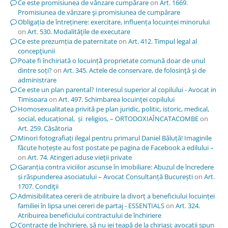
Ce este promisiunea de vânzare cumpărare
on
Art. 1669.
Promisiunea de vânzare şi promisiunea de cumpărare
Obligația de întreținere: exercitare, influența locuinței minorului
on
Art. 530. Modalităţile de executare
Ce este prezumția de paternitate
on
Art. 412. Timpul legal al
concepţiunii
Poate fi închiriată o locuință proprietate comună doar de unul
dintre soți?
on
Art. 345. Actele de conservare, de folosinţă şi de
administrare
Ce este un plan parental? Interesul superior al copilului - Avocat in
Timisoara
on
Art. 497. Schimbarea locuinţei copilului
Homosexualitatea privită pe plan juridic, politic, istoric, medical,
social, educațional, și religios, – ORTODOXIAÎNCATACOMBE
on
Art. 259. Căsătoria
Minori fotografiați ilegal pentru primarul Daniel Băluță! Imaginile
făcute hoțește au fost postate pe pagina de Facebook a edilului –
on
Art. 74. Atingeri aduse vieţii private
Garanția contra viciilor ascunse în imobiliare: Abuzul de încredere
și răspunderea asociatului – Avocat Consultanță București
on
Art.
1707. Condiţii
Admisibilitatea cererii de atribuire la divorț a beneficiului locuinței
familiei în lipsa unei cereri de partaj - ESSENTIALS
on
Art. 324.
Atribuirea beneficiului contractului de închiriere
Contracte de închiriere, să nu iei țeapă de la chiriași; avocații spun