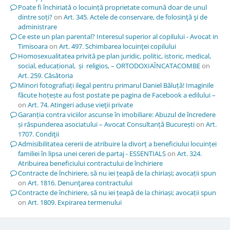
Poate fi închiriată o locuință proprietate comună doar de unul
dintre soți?
on
Art. 345. Actele de conservare, de folosinţă şi de
administrare
Ce este un plan parental? Interesul superior al copilului - Avocat in
Timisoara
on
Art. 497. Schimbarea locuinţei copilului
Homosexualitatea privită pe plan juridic, politic, istoric, medical,
social, educațional, și religios, – ORTODOXIAÎNCATACOMBE
on
Art. 259. Căsătoria
Minori fotografiați ilegal pentru primarul Daniel Băluță! Imaginile
făcute hoțește au fost postate pe pagina de Facebook a edilului –
on
Art. 74. Atingeri aduse vieţii private
Garanția contra viciilor ascunse în imobiliare: Abuzul de încredere
și răspunderea asociatului – Avocat Consultanță București
on
Art.
1707. Condiţii
Admisibilitatea cererii de atribuire la divorț a beneficiului locuinței
familiei în lipsa unei cereri de partaj - ESSENTIALS
on
Art. 324.
Atribuirea beneficiului contractului de închiriere
Contracte de închiriere, să nu iei țeapă de la chiriași; avocații spun
on
Art. 1816. Denunţarea contractului
Contracte de închiriere, să nu iei țeapă de la chiriași; avocații spun
on
Art. 1809. Expirarea termenului