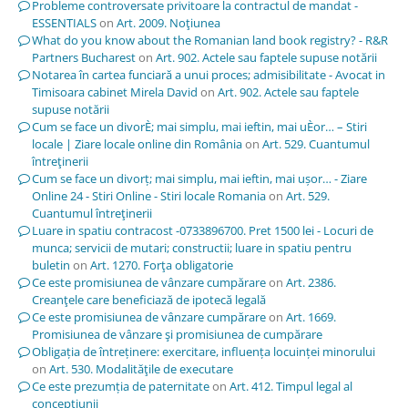
Probleme controversate privitoare la contractul de mandat -
ESSENTIALS
on
Art. 2009. Noţiunea
What do you know about the Romanian land book registry? - R&R
Partners Bucharest
on
Art. 902. Actele sau faptele supuse notării
Notarea în cartea funciară a unui proces; admisibilitate - Avocat in
Timisoara cabinet Mirela David
on
Art. 902. Actele sau faptele
supuse notării
Cum se face un divorÈ; mai simplu, mai ieftin, mai uÈor… – Stiri
locale | Ziare locale online din România
on
Art. 529. Cuantumul
întreţinerii
Cum se face un divorț; mai simplu, mai ieftin, mai ușor… - Ziare
Online 24 - Stiri Online - Stiri locale Romania
on
Art. 529.
Cuantumul întreţinerii
Luare in spatiu contracost -0733896700. Pret 1500 lei - Locuri de
munca; servicii de mutari; constructii; luare in spatiu pentru
buletin
on
Art. 1270. Forţa obligatorie
Ce este promisiunea de vânzare cumpărare
on
Art. 2386.
Creanţele care beneficiază de ipotecă legală
Ce este promisiunea de vânzare cumpărare
on
Art. 1669.
Promisiunea de vânzare şi promisiunea de cumpărare
Obligația de întreținere: exercitare, influența locuinței minorului
on
Art. 530. Modalităţile de executare
Ce este prezumția de paternitate
on
Art. 412. Timpul legal al
concepţiunii