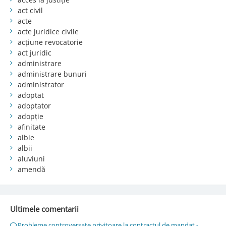
act civil
acte
acte juridice civile
acțiune revocatorie
act juridic
administrare
administrare bunuri
administrator
adoptat
adoptator
adopție
afinitate
albie
albii
aluviuni
amendă
Ultimele comentarii
Probleme controversate privitoare la contractul de mandat -