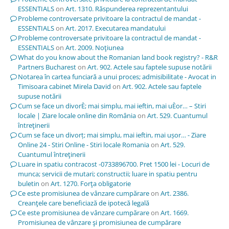
ESSENTIALS
on
Art. 1310. Răspunderea reprezentantului
Probleme controversate privitoare la contractul de mandat -
ESSENTIALS
on
Art. 2017. Executarea mandatului
Probleme controversate privitoare la contractul de mandat -
ESSENTIALS
on
Art. 2009. Noţiunea
What do you know about the Romanian land book registry? - R&R
Partners Bucharest
on
Art. 902. Actele sau faptele supuse notării
Notarea în cartea funciară a unui proces; admisibilitate - Avocat in
Timisoara cabinet Mirela David
on
Art. 902. Actele sau faptele
supuse notării
Cum se face un divorÈ; mai simplu, mai ieftin, mai uÈor… – Stiri
locale | Ziare locale online din România
on
Art. 529. Cuantumul
întreţinerii
Cum se face un divorț; mai simplu, mai ieftin, mai ușor… - Ziare
Online 24 - Stiri Online - Stiri locale Romania
on
Art. 529.
Cuantumul întreţinerii
Luare in spatiu contracost -0733896700. Pret 1500 lei - Locuri de
munca; servicii de mutari; constructii; luare in spatiu pentru
buletin
on
Art. 1270. Forţa obligatorie
Ce este promisiunea de vânzare cumpărare
on
Art. 2386.
Creanţele care beneficiază de ipotecă legală
Ce este promisiunea de vânzare cumpărare
on
Art. 1669.
Promisiunea de vânzare şi promisiunea de cumpărare