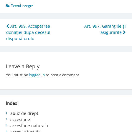
Textul integral
Post
Art. 999. Acceptarea
Art. 997. Garanţiile şi
donaţiei după decesul
asigurările
navigation
dispunătorului
Leave a Reply
You must be
logged in
to post a comment.
Index
abuz de drept
accesiune
accesiune naturala
acces la justiție