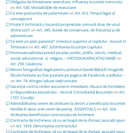
Obligația de întreținere: exercitare, influența locuinței minorului
on
Art. 530. Modalităţile de executare
Ce este prezumția de paternitate
on
Art. 412. Timpul legal al
concepţiunii
Poate fi închiriată o locuință proprietate comună doar de unul
dintre soți?
on
Art. 345. Actele de conservare, de folosinţă şi de
administrare
Ce este un plan parental? Interesul superior al copilului - Avocat in
Timisoara
on
Art. 497. Schimbarea locuinţei copilului
Homosexualitatea privită pe plan juridic, politic, istoric, medical,
social, educațional, și religios, – ORTODOXIAÎNCATACOMBE
on
Art. 259. Căsătoria
Minori fotografiați ilegal pentru primarul Daniel Băluță! Imaginile
făcute hoțește au fost postate pe pagina de Facebook a edilului –
on
Art. 74. Atingeri aduse vieţii private
Garanția contra viciilor ascunse în imobiliare: Abuzul de încredere
și răspunderea asociatului – Avocat Consultanță București
on
Art.
1707. Condiţii
Admisibilitatea cererii de atribuire la divorț a beneficiului locuinței
familiei în lipsa unei cereri de partaj - ESSENTIALS
on
Art. 324.
Atribuirea beneficiului contractului de închiriere
Contracte de închiriere, să nu iei țeapă de la chiriași; avocații spun
on
Art. 1816. Denunţarea contractului
Contracte de închiriere, să nu iei țeapă de la chiriași; avocații spun