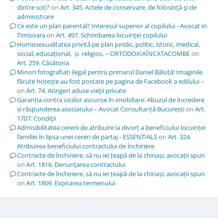
dintre soți?
on
Art. 345. Actele de conservare, de folosinţă şi de
administrare
Ce este un plan parental? Interesul superior al copilului - Avocat in
Timisoara
on
Art. 497. Schimbarea locuinţei copilului
Homosexualitatea privită pe plan juridic, politic, istoric, medical,
social, educațional, și religios, – ORTODOXIAÎNCATACOMBE
on
Art. 259. Căsătoria
Minori fotografiați ilegal pentru primarul Daniel Băluță! Imaginile
făcute hoțește au fost postate pe pagina de Facebook a edilului –
on
Art. 74. Atingeri aduse vieţii private
Garanția contra viciilor ascunse în imobiliare: Abuzul de încredere
și răspunderea asociatului – Avocat Consultanță București
on
Art.
1707. Condiţii
Admisibilitatea cererii de atribuire la divorț a beneficiului locuinței
familiei în lipsa unei cereri de partaj - ESSENTIALS
on
Art. 324.
Atribuirea beneficiului contractului de închiriere
Contracte de închiriere, să nu iei țeapă de la chiriași; avocații spun
on
Art. 1816. Denunţarea contractului
Contracte de închiriere, să nu iei țeapă de la chiriași; avocații spun
on
Art. 1809. Expirarea termenului