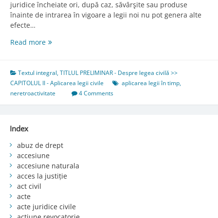
juridice încheiate ori, după caz, săvârşite sau produse
înainte de intrarea în vigoare a legii noi nu pot genera alte
efecte…
Art.
Read more
6.
Aplicarea
în
Textul integral
,
TITLUL PRELIMINAR - Despre legea civilă >>
timp
CAPITOLUL II - Aplicarea legii civile
aplicarea legii în timp
,
a
neretroactivitate
4 Comments
legii
civile
Index
abuz de drept
accesiune
accesiune naturala
acces la justiție
act civil
acte
acte juridice civile
acțiune revocatorie