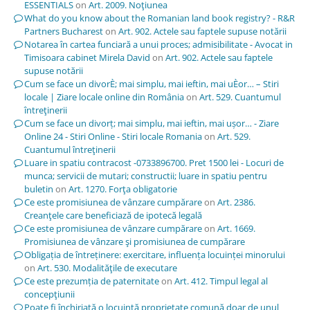
ESSENTIALS
on
Art. 2009. Noţiunea
What do you know about the Romanian land book registry? - R&R
Partners Bucharest
on
Art. 902. Actele sau faptele supuse notării
Notarea în cartea funciară a unui proces; admisibilitate - Avocat in
Timisoara cabinet Mirela David
on
Art. 902. Actele sau faptele
supuse notării
Cum se face un divorÈ; mai simplu, mai ieftin, mai uÈor… – Stiri
locale | Ziare locale online din România
on
Art. 529. Cuantumul
întreţinerii
Cum se face un divorț; mai simplu, mai ieftin, mai ușor… - Ziare
Online 24 - Stiri Online - Stiri locale Romania
on
Art. 529.
Cuantumul întreţinerii
Luare in spatiu contracost -0733896700. Pret 1500 lei - Locuri de
munca; servicii de mutari; constructii; luare in spatiu pentru
buletin
on
Art. 1270. Forţa obligatorie
Ce este promisiunea de vânzare cumpărare
on
Art. 2386.
Creanţele care beneficiază de ipotecă legală
Ce este promisiunea de vânzare cumpărare
on
Art. 1669.
Promisiunea de vânzare şi promisiunea de cumpărare
Obligația de întreținere: exercitare, influența locuinței minorului
on
Art. 530. Modalităţile de executare
Ce este prezumția de paternitate
on
Art. 412. Timpul legal al
concepţiunii
Poate fi închiriată o locuință proprietate comună doar de unul