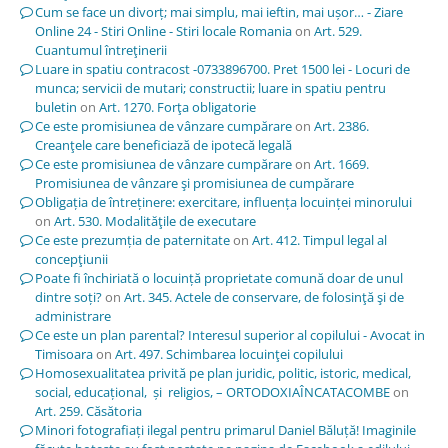
Cum se face un divorț; mai simplu, mai ieftin, mai ușor… - Ziare
Online 24 - Stiri Online - Stiri locale Romania
on
Art. 529.
Cuantumul întreţinerii
Luare in spatiu contracost -0733896700. Pret 1500 lei - Locuri de
munca; servicii de mutari; constructii; luare in spatiu pentru
buletin
on
Art. 1270. Forţa obligatorie
Ce este promisiunea de vânzare cumpărare
on
Art. 2386.
Creanţele care beneficiază de ipotecă legală
Ce este promisiunea de vânzare cumpărare
on
Art. 1669.
Promisiunea de vânzare şi promisiunea de cumpărare
Obligația de întreținere: exercitare, influența locuinței minorului
on
Art. 530. Modalităţile de executare
Ce este prezumția de paternitate
on
Art. 412. Timpul legal al
concepţiunii
Poate fi închiriată o locuință proprietate comună doar de unul
dintre soți?
on
Art. 345. Actele de conservare, de folosinţă şi de
administrare
Ce este un plan parental? Interesul superior al copilului - Avocat in
Timisoara
on
Art. 497. Schimbarea locuinţei copilului
Homosexualitatea privită pe plan juridic, politic, istoric, medical,
social, educațional, și religios, – ORTODOXIAÎNCATACOMBE
on
Art. 259. Căsătoria
Minori fotografiați ilegal pentru primarul Daniel Băluță! Imaginile