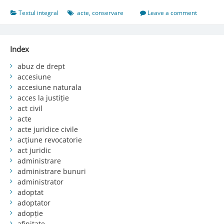
Textul integral
acte
,
conservare
Leave a comment
Index
abuz de drept
accesiune
accesiune naturala
acces la justiție
act civil
acte
acte juridice civile
acțiune revocatorie
act juridic
administrare
administrare bunuri
administrator
adoptat
adoptator
adopție
afinitate