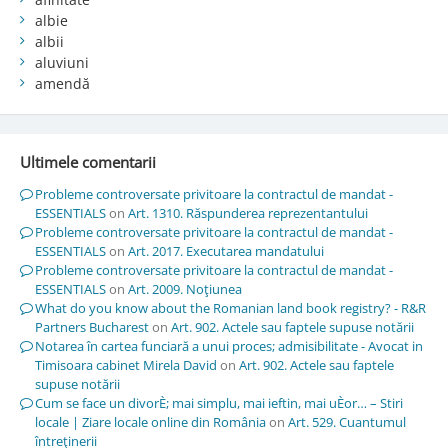
albie
albii
aluviuni
amendă
Ultimele comentarii
Probleme controversate privitoare la contractul de mandat -
ESSENTIALS
on
Art. 1310. Răspunderea reprezentantului
Probleme controversate privitoare la contractul de mandat -
ESSENTIALS
on
Art. 2017. Executarea mandatului
Probleme controversate privitoare la contractul de mandat -
ESSENTIALS
on
Art. 2009. Noţiunea
What do you know about the Romanian land book registry? - R&R
Partners Bucharest
on
Art. 902. Actele sau faptele supuse notării
Notarea în cartea funciară a unui proces; admisibilitate - Avocat in
Timisoara cabinet Mirela David
on
Art. 902. Actele sau faptele
supuse notării
Cum se face un divorÈ; mai simplu, mai ieftin, mai uÈor… – Stiri
locale | Ziare locale online din România
on
Art. 529. Cuantumul
întreţinerii