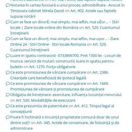
Notarea în cartea funciară a unui proces; admisibilitate - Avocat in
Timisoara cabinet Mirela David
on
Art. 902. Actele sau faptele
supuse notării
Cum se face un divorÈ; mai simplu, mai ieftin, mai uÈor… – Stiri
locale | Ziare locale online din România
on
Art. 529. Cuantumul
întreţinerii
Cum se face un divorț; mai simplu, mai ieftin, mai ușor… - Ziare
Online 24 - Stiri Online - Stiri locale Romania
on
Art. 529.
Cuantumul întreţinerii
Luare in spatiu contracost -0733896700. Pret 1500 lei - Locuri de
munca; servicii de mutari; constructii; luare in spatiu pentru
buletin
on
Art. 1270. Forţa obligatorie
Ce este promisiunea de vânzare cumpărare
on
Art. 2386.
Creanţele care beneficiază de ipotecă legală
Ce este promisiunea de vânzare cumpărare
on
Art. 1669.
Promisiunea de vânzare şi promisiunea de cumpărare
Obligația de întreținere: exercitare, influența locuinței minorului
on
Art. 530. Modalităţile de executare
Ce este prezumția de paternitate
on
Art. 412. Timpul legal al
concepţiunii
Poate fi închiriată o locuință proprietate comună doar de unul
dintre soți?
on
Art. 345. Actele de conservare, de folosinţă şi de
administrare