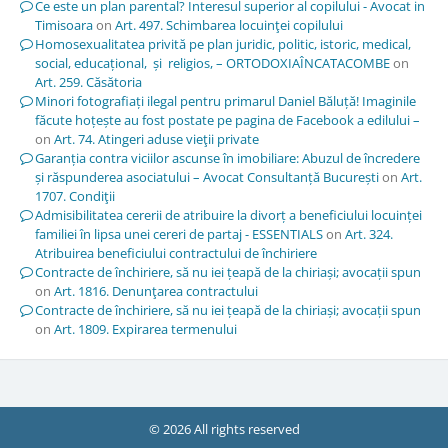
Ce este un plan parental? Interesul superior al copilului - Avocat in
Timisoara
on
Art. 497. Schimbarea locuinţei copilului
Homosexualitatea privită pe plan juridic, politic, istoric, medical,
social, educațional, și religios, – ORTODOXIAÎNCATACOMBE
on
Art. 259. Căsătoria
Minori fotografiați ilegal pentru primarul Daniel Băluță! Imaginile
făcute hoțește au fost postate pe pagina de Facebook a edilului –
on
Art. 74. Atingeri aduse vieţii private
Garanția contra viciilor ascunse în imobiliare: Abuzul de încredere
și răspunderea asociatului – Avocat Consultanță București
on
Art.
1707. Condiţii
Admisibilitatea cererii de atribuire la divorț a beneficiului locuinței
familiei în lipsa unei cereri de partaj - ESSENTIALS
on
Art. 324.
Atribuirea beneficiului contractului de închiriere
Contracte de închiriere, să nu iei țeapă de la chiriași; avocații spun
on
Art. 1816. Denunţarea contractului
Contracte de închiriere, să nu iei țeapă de la chiriași; avocații spun
on
Art. 1809. Expirarea termenului
© 2026 All rights reserved