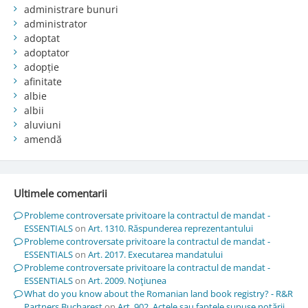
administrare bunuri
administrator
adoptat
adoptator
adopție
afinitate
albie
albii
aluviuni
amendă
Ultimele comentarii
Probleme controversate privitoare la contractul de mandat -
ESSENTIALS
on
Art. 1310. Răspunderea reprezentantului
Probleme controversate privitoare la contractul de mandat -
ESSENTIALS
on
Art. 2017. Executarea mandatului
Probleme controversate privitoare la contractul de mandat -
ESSENTIALS
on
Art. 2009. Noţiunea
What do you know about the Romanian land book registry? - R&R
Partners Bucharest
on
Art. 902. Actele sau faptele supuse notării