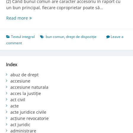
(2) Când bunul comun are caracter accesoriu în raport cu
un bun principal, fiecare coproprietar poate să…
Art.
Read more
647.
Regimul
juridic
Textul integral
bun comun
,
drept de dispoziție
Leave a
general
comment
Index
abuz de drept
accesiune
accesiune naturala
acces la justiție
act civil
acte
acte juridice civile
acțiune revocatorie
act juridic
administrare