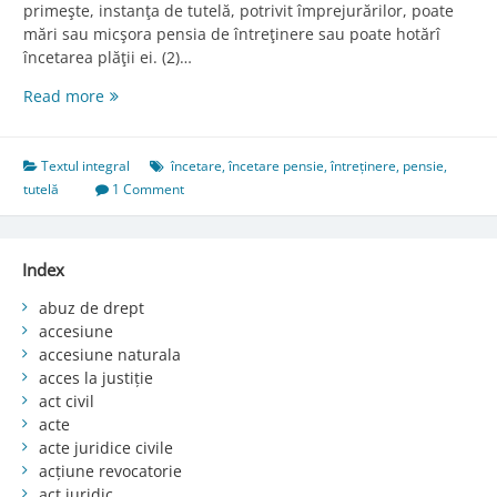
primeşte, instanţa de tutelă, potrivit împrejurărilor, poate
mări sau micşora pensia de întreţinere sau poate hotărî
încetarea plăţii ei. (2)…
Art.
Read more
531.
Modificarea
şi
Textul integral
încetare
,
încetare pensie
,
întreținere
,
pensie
,
încetarea
tutelă
1 Comment
pensiei
de
întreţinere
Index
abuz de drept
accesiune
accesiune naturala
acces la justiție
act civil
acte
acte juridice civile
acțiune revocatorie
act juridic