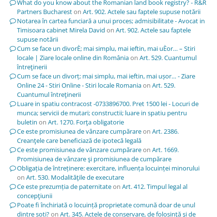
What do you know about the Romanian land book registry? - R&R
Partners Bucharest
on
Art. 902. Actele sau faptele supuse notării
Notarea în cartea funciară a unui proces; admisibilitate - Avocat in
Timisoara cabinet Mirela David
on
Art. 902. Actele sau faptele
supuse notării
Cum se face un divorÈ; mai simplu, mai ieftin, mai uÈor… – Stiri
locale | Ziare locale online din România
on
Art. 529. Cuantumul
întreţinerii
Cum se face un divorț; mai simplu, mai ieftin, mai ușor… - Ziare
Online 24 - Stiri Online - Stiri locale Romania
on
Art. 529.
Cuantumul întreţinerii
Luare in spatiu contracost -0733896700. Pret 1500 lei - Locuri de
munca; servicii de mutari; constructii; luare in spatiu pentru
buletin
on
Art. 1270. Forţa obligatorie
Ce este promisiunea de vânzare cumpărare
on
Art. 2386.
Creanţele care beneficiază de ipotecă legală
Ce este promisiunea de vânzare cumpărare
on
Art. 1669.
Promisiunea de vânzare şi promisiunea de cumpărare
Obligația de întreținere: exercitare, influența locuinței minorului
on
Art. 530. Modalităţile de executare
Ce este prezumția de paternitate
on
Art. 412. Timpul legal al
concepţiunii
Poate fi închiriată o locuință proprietate comună doar de unul
dintre soți?
on
Art. 345. Actele de conservare, de folosinţă şi de