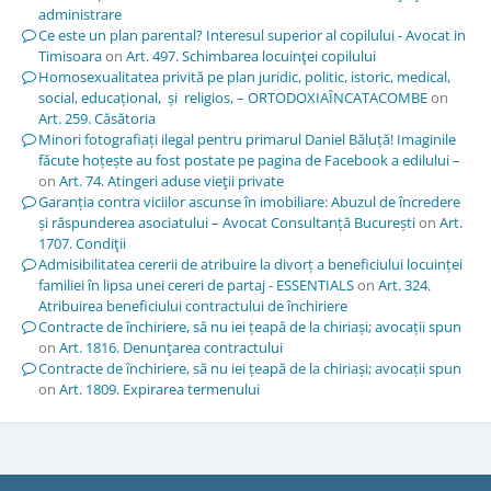
administrare
Ce este un plan parental? Interesul superior al copilului - Avocat in
Timisoara
on
Art. 497. Schimbarea locuinţei copilului
Homosexualitatea privită pe plan juridic, politic, istoric, medical,
social, educațional, și religios, – ORTODOXIAÎNCATACOMBE
on
Art. 259. Căsătoria
Minori fotografiați ilegal pentru primarul Daniel Băluță! Imaginile
făcute hoțește au fost postate pe pagina de Facebook a edilului –
on
Art. 74. Atingeri aduse vieţii private
Garanția contra viciilor ascunse în imobiliare: Abuzul de încredere
și răspunderea asociatului – Avocat Consultanță București
on
Art.
1707. Condiţii
Admisibilitatea cererii de atribuire la divorț a beneficiului locuinței
familiei în lipsa unei cereri de partaj - ESSENTIALS
on
Art. 324.
Atribuirea beneficiului contractului de închiriere
Contracte de închiriere, să nu iei țeapă de la chiriași; avocații spun
on
Art. 1816. Denunţarea contractului
Contracte de închiriere, să nu iei țeapă de la chiriași; avocații spun
on
Art. 1809. Expirarea termenului