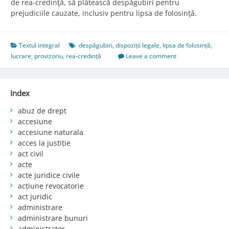
de rea-credinţă, să plătească despăgubiri pentru
prejudiciile cauzate, inclusiv pentru lipsa de folosinţă.
Textul integral
despăgubiri
,
dispoziții legale
,
lipsa de folosință
,
lucrare
,
provizoriu
,
rea-credință
Leave a comment
Index
abuz de drept
accesiune
accesiune naturala
acces la justiție
act civil
acte
acte juridice civile
acțiune revocatorie
act juridic
administrare
administrare bunuri
administrator