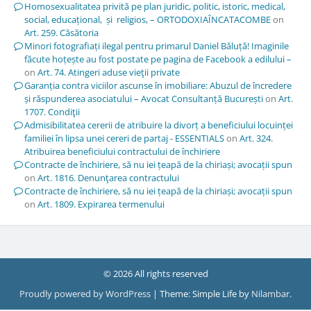
Homosexualitatea privită pe plan juridic, politic, istoric, medical,
social, educațional, și religios, – ORTODOXIAÎNCATACOMBE
on
Art. 259. Căsătoria
Minori fotografiați ilegal pentru primarul Daniel Băluță! Imaginile
făcute hoțește au fost postate pe pagina de Facebook a edilului –
on
Art. 74. Atingeri aduse vieţii private
Garanția contra viciilor ascunse în imobiliare: Abuzul de încredere
și răspunderea asociatului – Avocat Consultanță București
on
Art.
1707. Condiţii
Admisibilitatea cererii de atribuire la divorț a beneficiului locuinței
familiei în lipsa unei cereri de partaj - ESSENTIALS
on
Art. 324.
Atribuirea beneficiului contractului de închiriere
Contracte de închiriere, să nu iei țeapă de la chiriași; avocații spun
on
Art. 1816. Denunţarea contractului
Contracte de închiriere, să nu iei țeapă de la chiriași; avocații spun
on
Art. 1809. Expirarea termenului
© 2026 All rights reserved
Proudly powered by WordPress
|
Theme: Simple Life by
Nilambar
.