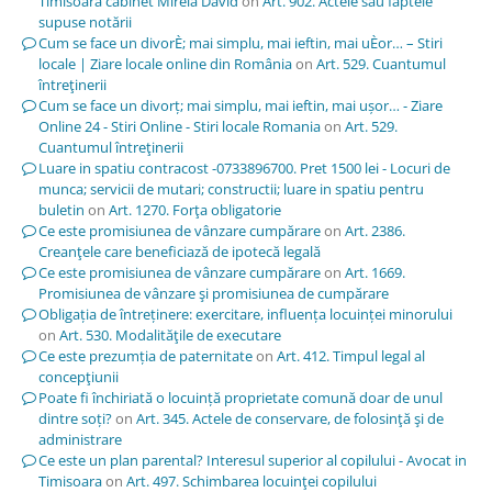
Timisoara cabinet Mirela David
on
Art. 902. Actele sau faptele
supuse notării
Cum se face un divorÈ; mai simplu, mai ieftin, mai uÈor… – Stiri
locale | Ziare locale online din România
on
Art. 529. Cuantumul
întreţinerii
Cum se face un divorț; mai simplu, mai ieftin, mai ușor… - Ziare
Online 24 - Stiri Online - Stiri locale Romania
on
Art. 529.
Cuantumul întreţinerii
Luare in spatiu contracost -0733896700. Pret 1500 lei - Locuri de
munca; servicii de mutari; constructii; luare in spatiu pentru
buletin
on
Art. 1270. Forţa obligatorie
Ce este promisiunea de vânzare cumpărare
on
Art. 2386.
Creanţele care beneficiază de ipotecă legală
Ce este promisiunea de vânzare cumpărare
on
Art. 1669.
Promisiunea de vânzare şi promisiunea de cumpărare
Obligația de întreținere: exercitare, influența locuinței minorului
on
Art. 530. Modalităţile de executare
Ce este prezumția de paternitate
on
Art. 412. Timpul legal al
concepţiunii
Poate fi închiriată o locuință proprietate comună doar de unul
dintre soți?
on
Art. 345. Actele de conservare, de folosinţă şi de
administrare
Ce este un plan parental? Interesul superior al copilului - Avocat in
Timisoara
on
Art. 497. Schimbarea locuinţei copilului