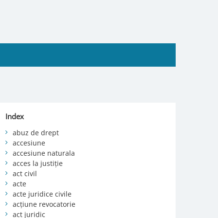
Index
abuz de drept
accesiune
accesiune naturala
acces la justiție
act civil
acte
acte juridice civile
acțiune revocatorie
act juridic