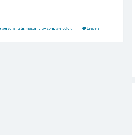
e personalității
,
măsuri provizorii
,
prejudiciu
Leave a