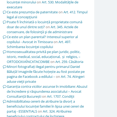
locuinței minorului
on
Art. 530. Modalităţile de
executare
Ce este prezumția de paternitate
on
Art. 412. Timpul
legal al concepţiunii
Poate fi închiriată o locuință proprietate comună
doar de unul dintre soți?
on
Art. 345. Actele de
conservare, de folosinţă şi de administrare
Ce este un plan parental? Interesul superior al
copilului - Avocat in Timisoara
on
Art. 497.
Schimbarea locuinţei copilului
Homosexualitatea privită pe plan juridic, politic,
istoric, medical, social, educațional, și religios, –
ORTODOXIAÎNCATACOMBE
on
Art. 259. Căsătoria
Minori fotografiați ilegal pentru primarul Daniel
Băluță! Imaginile făcute hoțește au fost postate pe
pagina de Facebook a edilului –
on
Art. 74. Atingeri
aduse vieţii private
Garanția contra viciilor ascunse în imobiliare: Abuzul
de încredere și răspunderea asociatului – Avocat
Consultanță București
on
Art. 1707. Condiţii
Admisibilitatea cererii de atribuire la divorț a
beneficiului locuinței familiei în lipsa unei cereri de
partaj - ESSENTIALS
on
Art. 324. Atribuirea
beneficiului contractului de închiriere