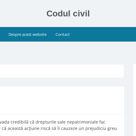
Codul civil
Despre acest website
Contact
vada credibilă că drepturile sale nepatrimoniale fac
şi că această acţiune riscă să îi cauzeze un prejudiciu greu
…