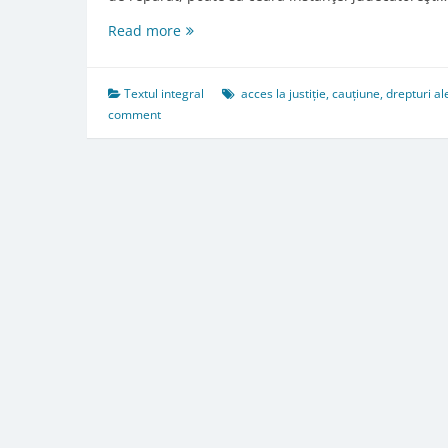
Art.
Read more
255.
Măsuri
provizorii
Textul integral
acces la justiție
,
cauțiune
,
drepturi al
comment