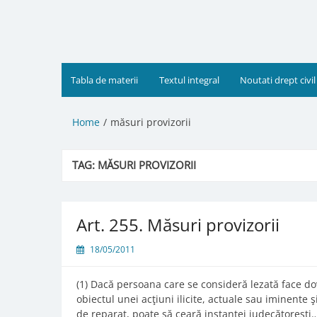
Skip
to
content
Tabla de materii
Textul integral
Noutati drept civil
Home
măsuri provizorii
TAG:
MĂSURI PROVIZORII
Art. 255. Măsuri provizorii
18/05/2011
(1) Dacă persoana care se consideră lezată face do
obiectul unei acţiuni ilicite, actuale sau iminente 
de reparat, poate să ceară instanţei judecătoreşti