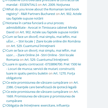
Probleme controversate privitoare la contractul de
mandat - ESSENTIALS
on
Art. 2009. Noţiunea
What do you know about the Romanian land book
registry? - R&R Partners Bucharest
on
Art. 902. Actele
sau faptele supuse notării
Notarea în cartea funciară a unui proces;
admisibilitate - Avocat in Timisoara cabinet Mirela
David
on
Art. 902. Actele sau faptele supuse notării
Cum se face un divorÈ; mai simplu, mai ieftin, mai
uÈor… – Stiri locale | Ziare locale online din România
on
Art. 529. Cuantumul întreţinerii
Cum se face un divorț; mai simplu, mai ieftin, mai
ușor… - Ziare Online 24 - Stiri Online - Stiri locale
Romania
on
Art. 529. Cuantumul întreţinerii
Luare in spatiu contracost -0733896700. Pret 1500 lei
- Locuri de munca; servicii de mutari; constructii;
luare in spatiu pentru buletin
on
Art. 1270. Forţa
obligatorie
Ce este promisiunea de vânzare cumpărare
on
Art.
2386. Creanţele care beneficiază de ipotecă legală
Ce este promisiunea de vânzare cumpărare
on
Art.
1669. Promisiunea de vânzare şi promisiunea de
cumpărare
Obligația de întreținere: exercitare, influența