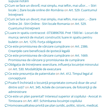
supuse notării
Cum se face un divorÈ; mai simplu, mai ieftin, mai uÈor… – Stiri
locale | Ziare locale online din România
on
Art. 529. Cuantumul
întreţinerii
Cum se face un divorț; mai simplu, mai ieftin, mai ușor… - Ziare
Online 24 - Stiri Online - Stiri locale Romania
on
Art. 529.
Cuantumul întreţinerii
Luare in spatiu contracost -0733896700. Pret 1500 lei - Locuri de
munca; servicii de mutari; constructii; luare in spatiu pentru
buletin
on
Art. 1270. Forţa obligatorie
Ce este promisiunea de vânzare cumpărare
on
Art. 2386.
Creanţele care beneficiază de ipotecă legală
Ce este promisiunea de vânzare cumpărare
on
Art. 1669.
Promisiunea de vânzare şi promisiunea de cumpărare
Obligația de întreținere: exercitare, influența locuinței minorului
on
Art. 530. Modalităţile de executare
Ce este prezumția de paternitate
on
Art. 412. Timpul legal al
concepţiunii
Poate fi închiriată o locuință proprietate comună doar de unul
dintre soți?
on
Art. 345. Actele de conservare, de folosinţă şi de
administrare
Ce este un plan parental? Interesul superior al copilului - Avocat in
Timisoara
on
Art. 497. Schimbarea locuinţei copilului
Homosexualitatea privită pe plan juridic, politic, istoric, medical,