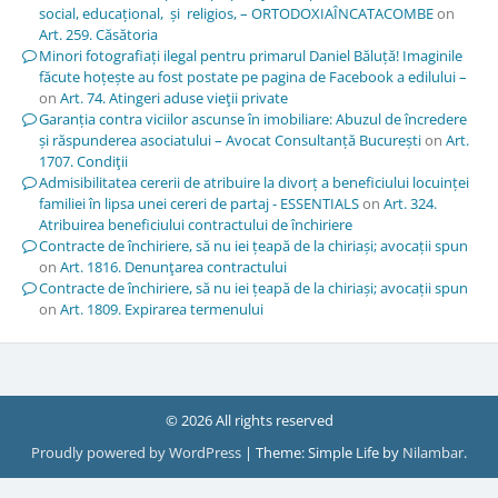
social, educațional, și religios, – ORTODOXIAÎNCATACOMBE
on
Art. 259. Căsătoria
Minori fotografiați ilegal pentru primarul Daniel Băluță! Imaginile
făcute hoțește au fost postate pe pagina de Facebook a edilului –
on
Art. 74. Atingeri aduse vieţii private
Garanția contra viciilor ascunse în imobiliare: Abuzul de încredere
și răspunderea asociatului – Avocat Consultanță București
on
Art.
1707. Condiţii
Admisibilitatea cererii de atribuire la divorț a beneficiului locuinței
familiei în lipsa unei cereri de partaj - ESSENTIALS
on
Art. 324.
Atribuirea beneficiului contractului de închiriere
Contracte de închiriere, să nu iei țeapă de la chiriași; avocații spun
on
Art. 1816. Denunţarea contractului
Contracte de închiriere, să nu iei țeapă de la chiriași; avocații spun
on
Art. 1809. Expirarea termenului
© 2026 All rights reserved
Proudly powered by WordPress
|
Theme: Simple Life by
Nilambar
.