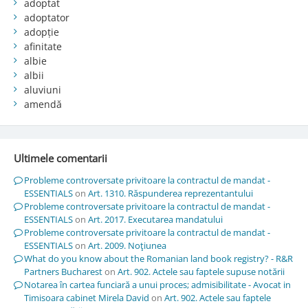
adoptat
adoptator
adopție
afinitate
albie
albii
aluviuni
amendă
Ultimele comentarii
Probleme controversate privitoare la contractul de mandat -
ESSENTIALS
on
Art. 1310. Răspunderea reprezentantului
Probleme controversate privitoare la contractul de mandat -
ESSENTIALS
on
Art. 2017. Executarea mandatului
Probleme controversate privitoare la contractul de mandat -
ESSENTIALS
on
Art. 2009. Noţiunea
What do you know about the Romanian land book registry? - R&R
Partners Bucharest
on
Art. 902. Actele sau faptele supuse notării
Notarea în cartea funciară a unui proces; admisibilitate - Avocat in
Timisoara cabinet Mirela David
on
Art. 902. Actele sau faptele