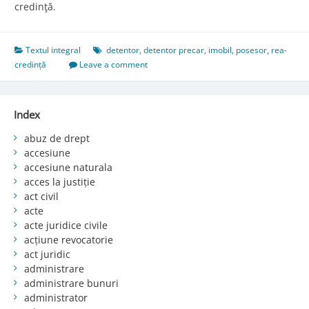
credinţă.
Textul integral
detentor
,
detentor precar
,
imobil
,
posesor
,
rea-
credință
Leave a comment
Index
abuz de drept
accesiune
accesiune naturala
acces la justiție
act civil
acte
acte juridice civile
acțiune revocatorie
act juridic
administrare
administrare bunuri
administrator