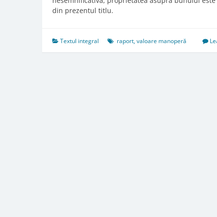
nesemnificativă, proprietatea asupra bunului este c
din prezentul titlu.
Textul integral
raport
,
valoare manoperă
Le