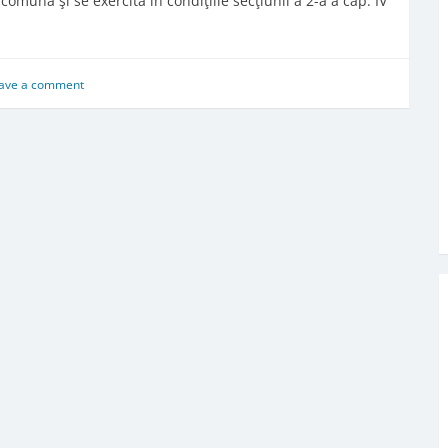
omună şi se exercită în condiţiile secţiunii a 2-a a cap. IV
ave a comment