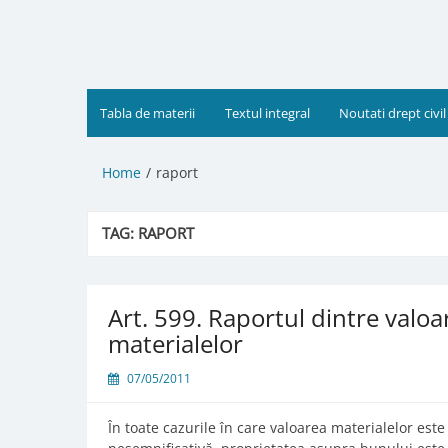
Skip
to
content
Tabla de materii
Textul integral
Noutati drept civil
Home
raport
TAG:
RAPORT
Art. 599. Raportul dintre valo
materialelor
07/05/2011
În toate cazurile în care valoarea materialelor est