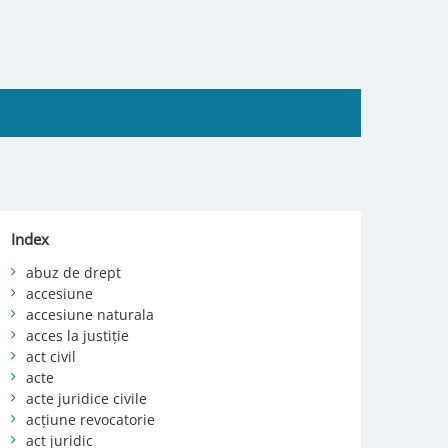
Index
abuz de drept
accesiune
accesiune naturala
acces la justiție
act civil
acte
acte juridice civile
acțiune revocatorie
act juridic