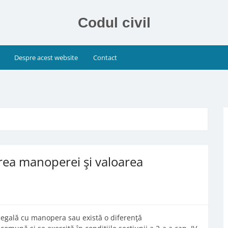
Codul civil
Despre acest website
Contact
area manoperei şi valoarea
e egală cu manopera sau există o diferenţă