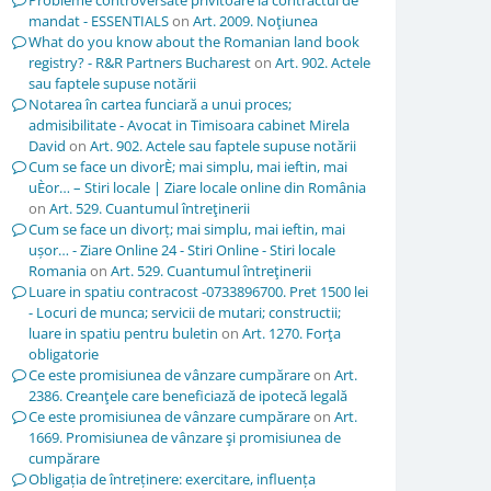
Probleme controversate privitoare la contractul de
mandat - ESSENTIALS
on
Art. 2009. Noţiunea
What do you know about the Romanian land book
registry? - R&R Partners Bucharest
on
Art. 902. Actele
sau faptele supuse notării
Notarea în cartea funciară a unui proces;
admisibilitate - Avocat in Timisoara cabinet Mirela
David
on
Art. 902. Actele sau faptele supuse notării
Cum se face un divorÈ; mai simplu, mai ieftin, mai
uÈor… – Stiri locale | Ziare locale online din România
on
Art. 529. Cuantumul întreţinerii
Cum se face un divorț; mai simplu, mai ieftin, mai
ușor… - Ziare Online 24 - Stiri Online - Stiri locale
Romania
on
Art. 529. Cuantumul întreţinerii
Luare in spatiu contracost -0733896700. Pret 1500 lei
- Locuri de munca; servicii de mutari; constructii;
luare in spatiu pentru buletin
on
Art. 1270. Forţa
obligatorie
Ce este promisiunea de vânzare cumpărare
on
Art.
2386. Creanţele care beneficiază de ipotecă legală
Ce este promisiunea de vânzare cumpărare
on
Art.
1669. Promisiunea de vânzare şi promisiunea de
cumpărare
Obligația de întreținere: exercitare, influența