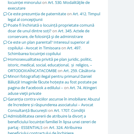
locuinței minorului
on
Art. 530. Modalităţile de
executare
Ce este prezumția de paternitate
on
Art. 412. Timpul
legal al concepţiunii
Poate fi închiriată o locuință proprietate comună
doar de unul dintre soți?
on
Art. 345. Actele de
conservare, de folosinţă şi de administrare
Ce este un plan parental? Interesul superior al
copilului - Avocat in Timisoara
on
Art. 497.
Schimbarea locuinţei copilului
Homosexualitatea privită pe plan juridic, politic,
istoric, medical, social, educațional, și religios, –
ORTODOXIAÎNCATACOMBE
on
Art. 259. Căsătoria
Minori fotografiați ilegal pentru primarul Daniel
Băluță! Imaginile făcute hoțește au fost postate pe
pagina de Facebook a edilului –
on
Art. 74. Atingeri
aduse vieţii private
Garanția contra viciilor ascunse în imobiliare: Abuzul
de încredere și răspunderea asociatului – Avocat
Consultanță București
on
Art. 1707. Condiţii
Admisibilitatea cererii de atribuire la divorț a
beneficiului locuinței familiei în lipsa unei cereri de
partaj - ESSENTIALS
on
Art. 324. Atribuirea
beneficiului contractului de închiriere