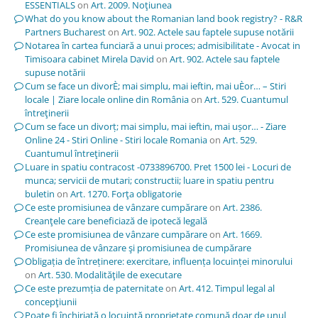
ESSENTIALS
on
Art. 2009. Noţiunea
What do you know about the Romanian land book registry? - R&R
Partners Bucharest
on
Art. 902. Actele sau faptele supuse notării
Notarea în cartea funciară a unui proces; admisibilitate - Avocat in
Timisoara cabinet Mirela David
on
Art. 902. Actele sau faptele
supuse notării
Cum se face un divorÈ; mai simplu, mai ieftin, mai uÈor… – Stiri
locale | Ziare locale online din România
on
Art. 529. Cuantumul
întreţinerii
Cum se face un divorț; mai simplu, mai ieftin, mai ușor… - Ziare
Online 24 - Stiri Online - Stiri locale Romania
on
Art. 529.
Cuantumul întreţinerii
Luare in spatiu contracost -0733896700. Pret 1500 lei - Locuri de
munca; servicii de mutari; constructii; luare in spatiu pentru
buletin
on
Art. 1270. Forţa obligatorie
Ce este promisiunea de vânzare cumpărare
on
Art. 2386.
Creanţele care beneficiază de ipotecă legală
Ce este promisiunea de vânzare cumpărare
on
Art. 1669.
Promisiunea de vânzare şi promisiunea de cumpărare
Obligația de întreținere: exercitare, influența locuinței minorului
on
Art. 530. Modalităţile de executare
Ce este prezumția de paternitate
on
Art. 412. Timpul legal al
concepţiunii
Poate fi închiriată o locuință proprietate comună doar de unul