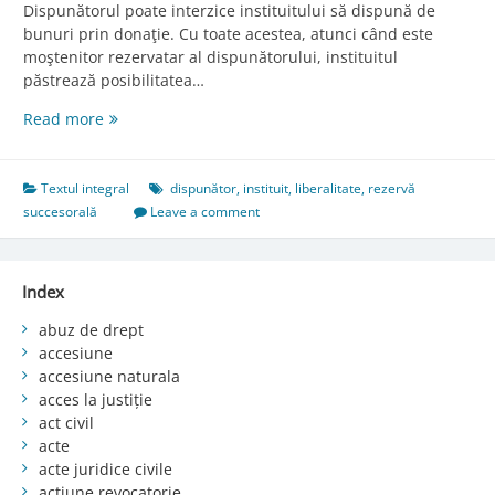
Dispunătorul poate interzice instituitului să dispună de
bunuri prin donaţie. Cu toate acestea, atunci când este
moştenitor rezervatar al dispunătorului, instituitul
păstrează posibilitatea…
Art.
Read more
1003.
Interdicţia
de
Textul integral
dispunător
,
instituit
,
liberalitate
,
rezervă
a
succesorală
Leave a comment
dispune
cu
titlu
Index
gratuit
abuz de drept
accesiune
accesiune naturala
acces la justiție
act civil
acte
acte juridice civile
acțiune revocatorie