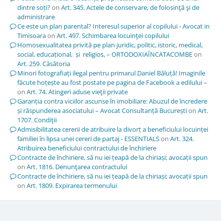
dintre soți?
on
Art. 345. Actele de conservare, de folosinţă şi de
administrare
Ce este un plan parental? Interesul superior al copilului - Avocat in
Timisoara
on
Art. 497. Schimbarea locuinţei copilului
Homosexualitatea privită pe plan juridic, politic, istoric, medical,
social, educațional, și religios, – ORTODOXIAÎNCATACOMBE
on
Art. 259. Căsătoria
Minori fotografiați ilegal pentru primarul Daniel Băluță! Imaginile
făcute hoțește au fost postate pe pagina de Facebook a edilului –
on
Art. 74. Atingeri aduse vieţii private
Garanția contra viciilor ascunse în imobiliare: Abuzul de încredere
și răspunderea asociatului – Avocat Consultanță București
on
Art.
1707. Condiţii
Admisibilitatea cererii de atribuire la divorț a beneficiului locuinței
familiei în lipsa unei cereri de partaj - ESSENTIALS
on
Art. 324.
Atribuirea beneficiului contractului de închiriere
Contracte de închiriere, să nu iei țeapă de la chiriași; avocații spun
on
Art. 1816. Denunţarea contractului
Contracte de închiriere, să nu iei țeapă de la chiriași; avocații spun
on
Art. 1809. Expirarea termenului