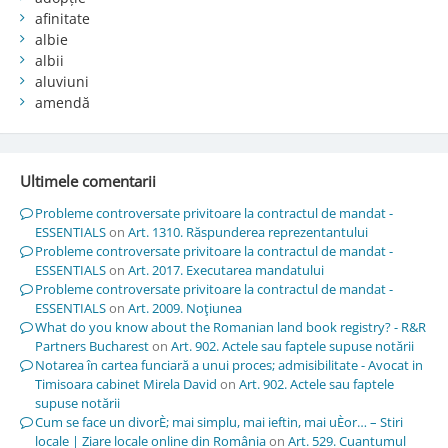
afinitate
albie
albii
aluviuni
amendă
Ultimele comentarii
Probleme controversate privitoare la contractul de mandat -
ESSENTIALS
on
Art. 1310. Răspunderea reprezentantului
Probleme controversate privitoare la contractul de mandat -
ESSENTIALS
on
Art. 2017. Executarea mandatului
Probleme controversate privitoare la contractul de mandat -
ESSENTIALS
on
Art. 2009. Noţiunea
What do you know about the Romanian land book registry? - R&R
Partners Bucharest
on
Art. 902. Actele sau faptele supuse notării
Notarea în cartea funciară a unui proces; admisibilitate - Avocat in
Timisoara cabinet Mirela David
on
Art. 902. Actele sau faptele
supuse notării
Cum se face un divorÈ; mai simplu, mai ieftin, mai uÈor… – Stiri
locale | Ziare locale online din România
on
Art. 529. Cuantumul