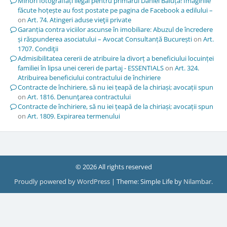
Minori fotografiați ilegal pentru primarul Daniel Băluță! Imaginile
făcute hoțește au fost postate pe pagina de Facebook a edilului –
on
Art. 74. Atingeri aduse vieţii private
Garanția contra viciilor ascunse în imobiliare: Abuzul de încredere
și răspunderea asociatului – Avocat Consultanță București
on
Art.
1707. Condiţii
Admisibilitatea cererii de atribuire la divorț a beneficiului locuinței
familiei în lipsa unei cereri de partaj - ESSENTIALS
on
Art. 324.
Atribuirea beneficiului contractului de închiriere
Contracte de închiriere, să nu iei țeapă de la chiriași; avocații spun
on
Art. 1816. Denunţarea contractului
Contracte de închiriere, să nu iei țeapă de la chiriași; avocații spun
on
Art. 1809. Expirarea termenului
© 2026 All rights reserved
Proudly powered by WordPress
|
Theme: Simple Life by
Nilambar
.