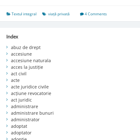
74.
Atingeri
aduse
Textul integral
viață privată
4 Comments
vieţii
private
Index
abuz de drept
accesiune
accesiune naturala
acces la justiție
act civil
acte
acte juridice civile
acțiune revocatorie
act juridic
administrare
administrare bunuri
administrator
adoptat
adoptator
adopție