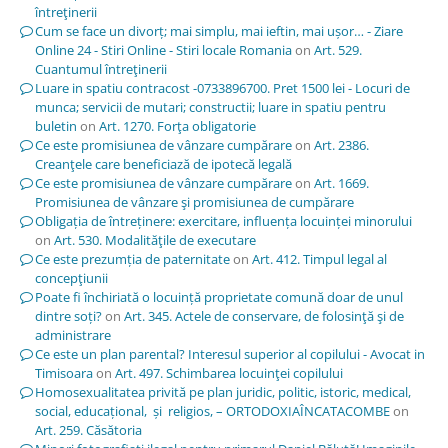
întreţinerii
Cum se face un divorț; mai simplu, mai ieftin, mai ușor… - Ziare
Online 24 - Stiri Online - Stiri locale Romania
on
Art. 529.
Cuantumul întreţinerii
Luare in spatiu contracost -0733896700. Pret 1500 lei - Locuri de
munca; servicii de mutari; constructii; luare in spatiu pentru
buletin
on
Art. 1270. Forţa obligatorie
Ce este promisiunea de vânzare cumpărare
on
Art. 2386.
Creanţele care beneficiază de ipotecă legală
Ce este promisiunea de vânzare cumpărare
on
Art. 1669.
Promisiunea de vânzare şi promisiunea de cumpărare
Obligația de întreținere: exercitare, influența locuinței minorului
on
Art. 530. Modalităţile de executare
Ce este prezumția de paternitate
on
Art. 412. Timpul legal al
concepţiunii
Poate fi închiriată o locuință proprietate comună doar de unul
dintre soți?
on
Art. 345. Actele de conservare, de folosinţă şi de
administrare
Ce este un plan parental? Interesul superior al copilului - Avocat in
Timisoara
on
Art. 497. Schimbarea locuinţei copilului
Homosexualitatea privită pe plan juridic, politic, istoric, medical,
social, educațional, și religios, – ORTODOXIAÎNCATACOMBE
on
Art. 259. Căsătoria