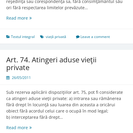
reşedinţa sau corespondenţa sa, fără consimţământul său
ori fără respectarea limitelor prevăzute…
Art.
Read more
71.
Dreptul
la
Textul integral
viață privată
Leave a comment
viaţa
privată
Art. 74. Atingeri aduse vieţii
private
26/05/2011
Sub rezerva aplicării dispoziţiilor art. 75, pot fi considerate
ca atingeri aduse vieţii private: a) intrarea sau rămânerea
fără drept în locuinţă sau luarea din aceasta a oricărui
obiect fără acordul celui care o ocupă în mod legal;
b) interceptarea fără drept…
Art.
Read more