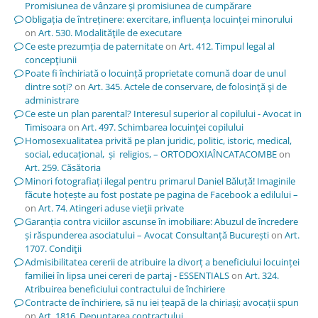
Promisiunea de vânzare şi promisiunea de cumpărare
Obligația de întreținere: exercitare, influența locuinței minorului
on
Art. 530. Modalităţile de executare
Ce este prezumția de paternitate
on
Art. 412. Timpul legal al
concepţiunii
Poate fi închiriată o locuință proprietate comună doar de unul
dintre soți?
on
Art. 345. Actele de conservare, de folosinţă şi de
administrare
Ce este un plan parental? Interesul superior al copilului - Avocat in
Timisoara
on
Art. 497. Schimbarea locuinţei copilului
Homosexualitatea privită pe plan juridic, politic, istoric, medical,
social, educațional, și religios, – ORTODOXIAÎNCATACOMBE
on
Art. 259. Căsătoria
Minori fotografiați ilegal pentru primarul Daniel Băluță! Imaginile
făcute hoțește au fost postate pe pagina de Facebook a edilului –
on
Art. 74. Atingeri aduse vieţii private
Garanția contra viciilor ascunse în imobiliare: Abuzul de încredere
și răspunderea asociatului – Avocat Consultanță București
on
Art.
1707. Condiţii
Admisibilitatea cererii de atribuire la divorț a beneficiului locuinței
familiei în lipsa unei cereri de partaj - ESSENTIALS
on
Art. 324.
Atribuirea beneficiului contractului de închiriere
Contracte de închiriere, să nu iei țeapă de la chiriași; avocații spun
on
Art. 1816. Denunţarea contractului