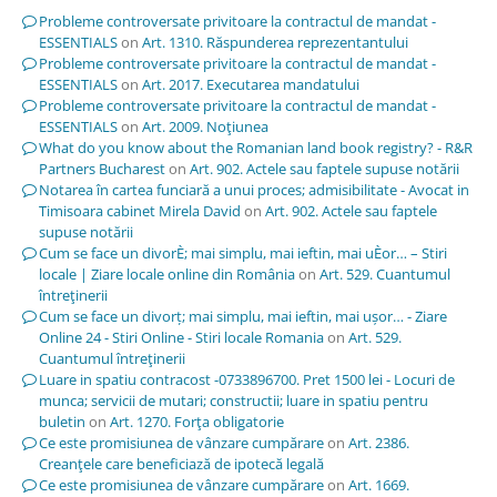
Probleme controversate privitoare la contractul de mandat -
ESSENTIALS
on
Art. 1310. Răspunderea reprezentantului
Probleme controversate privitoare la contractul de mandat -
ESSENTIALS
on
Art. 2017. Executarea mandatului
Probleme controversate privitoare la contractul de mandat -
ESSENTIALS
on
Art. 2009. Noţiunea
What do you know about the Romanian land book registry? - R&R
Partners Bucharest
on
Art. 902. Actele sau faptele supuse notării
Notarea în cartea funciară a unui proces; admisibilitate - Avocat in
Timisoara cabinet Mirela David
on
Art. 902. Actele sau faptele
supuse notării
Cum se face un divorÈ; mai simplu, mai ieftin, mai uÈor… – Stiri
locale | Ziare locale online din România
on
Art. 529. Cuantumul
întreţinerii
Cum se face un divorț; mai simplu, mai ieftin, mai ușor… - Ziare
Online 24 - Stiri Online - Stiri locale Romania
on
Art. 529.
Cuantumul întreţinerii
Luare in spatiu contracost -0733896700. Pret 1500 lei - Locuri de
munca; servicii de mutari; constructii; luare in spatiu pentru
buletin
on
Art. 1270. Forţa obligatorie
Ce este promisiunea de vânzare cumpărare
on
Art. 2386.
Creanţele care beneficiază de ipotecă legală
Ce este promisiunea de vânzare cumpărare
on
Art. 1669.