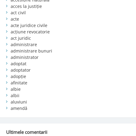
acces la justiție
act civil
acte
acte juridice civile
acțiune revocatorie
act juridic
administrare
administrare bunuri
administrator
adoptat
adoptator
adopție
afinitate
albie
albii
aluviuni
amendă
Ultimele comentarii