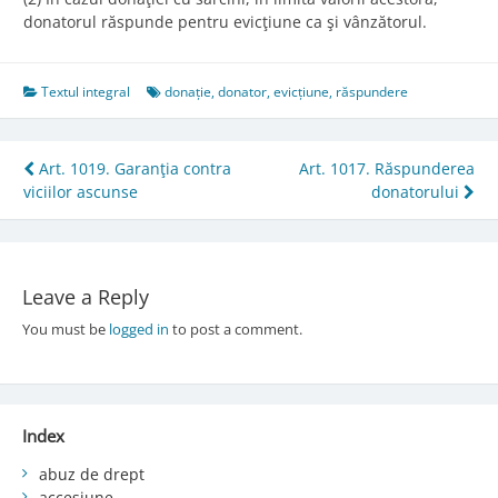
donatorul răspunde pentru evicţiune ca şi vânzătorul.
Textul integral
donație
,
donator
,
evicțiune
,
răspundere
Post
Art. 1019. Garanţia contra
Art. 1017. Răspunderea
viciilor ascunse
donatorului
navigation
Leave a Reply
You must be
logged in
to post a comment.
Index
abuz de drept
accesiune