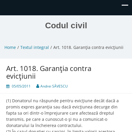
Codul civil
Home
Textul integral
Art. 1018. Garanţia contra evicţiunii
Art. 1018. Garanţia contra
evicţiunii
05/05/2011
Andrei SĂVESCU
(1) Donatorul nu răspunde pentru evicţiune decât dacă a
promis expres garanţia sau dacă evicţiunea decurge din
fapta sa ori dintr-o împrejurare care afectează dreptul
transmis, pe care a cunoscut-o şi nu a comunicat-o
donatarului la încheierea contractului.
(2) În cazul donaţiei cu sarcini, în limita valorii acestora,