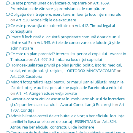
Ce este promisiunea de vânzare cumpărare
on
Art. 1669.
Promisiunea de vânzare şi promisiunea de cumpărare
Obligația de întreținere: exercitare, influența locuinței minorului
on
Art. 530. Modalităţile de executare
Ce este prezumția de paternitate
on
Art. 412. Timpul legal al
concepţiunii
Poate fi închiriată o locuință proprietate comună doar de unul
dintre soți?
on
Art. 345. Actele de conservare, de folosinţă şi de
administrare
Ce este un plan parental? Interesul superior al copilului - Avocat in
Timisoara
on
Art. 497. Schimbarea locuinţei copilului
Homosexualitatea privită pe plan juridic, politic, istoric, medical,
social, educațional, și religios, – ORTODOXIAÎNCATACOMBE
on
Art. 259. Căsătoria
Minori fotografiați ilegal pentru primarul Daniel Băluță! Imaginile
făcute hoțește au fost postate pe pagina de Facebook a edilului –
on
Art. 74. Atingeri aduse vieţii private
Garanția contra viciilor ascunse în imobiliare: Abuzul de încredere
și răspunderea asociatului – Avocat Consultanță București
on
Art.
1707. Condiţii
Admisibilitatea cererii de atribuire la divorț a beneficiului locuinței
familiei în lipsa unei cereri de partaj - ESSENTIALS
on
Art. 324.
Atribuirea beneficiului contractului de închiriere
Contracte de închiriere, să nu iei țeapă de la chiriași; avocații spun