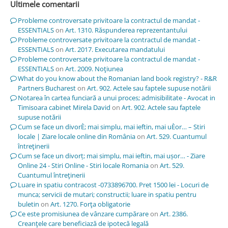
Ultimele comentarii
Probleme controversate privitoare la contractul de mandat -
ESSENTIALS
on
Art. 1310. Răspunderea reprezentantului
Probleme controversate privitoare la contractul de mandat -
ESSENTIALS
on
Art. 2017. Executarea mandatului
Probleme controversate privitoare la contractul de mandat -
ESSENTIALS
on
Art. 2009. Noţiunea
What do you know about the Romanian land book registry? - R&R
Partners Bucharest
on
Art. 902. Actele sau faptele supuse notării
Notarea în cartea funciară a unui proces; admisibilitate - Avocat in
Timisoara cabinet Mirela David
on
Art. 902. Actele sau faptele
supuse notării
Cum se face un divorÈ; mai simplu, mai ieftin, mai uÈor… – Stiri
locale | Ziare locale online din România
on
Art. 529. Cuantumul
întreţinerii
Cum se face un divorț; mai simplu, mai ieftin, mai ușor… - Ziare
Online 24 - Stiri Online - Stiri locale Romania
on
Art. 529.
Cuantumul întreţinerii
Luare in spatiu contracost -0733896700. Pret 1500 lei - Locuri de
munca; servicii de mutari; constructii; luare in spatiu pentru
buletin
on
Art. 1270. Forţa obligatorie
Ce este promisiunea de vânzare cumpărare
on
Art. 2386.
Creanţele care beneficiază de ipotecă legală