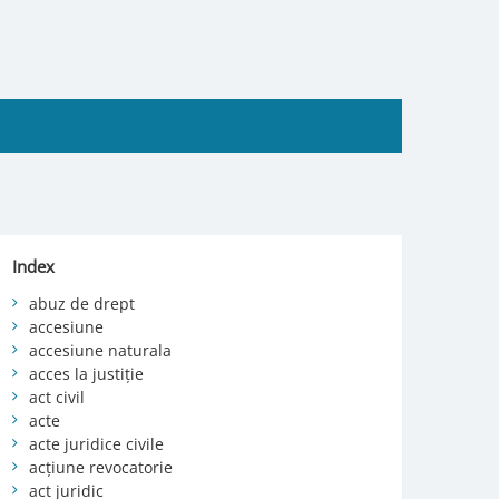
Index
abuz de drept
accesiune
accesiune naturala
acces la justiție
act civil
acte
acte juridice civile
acțiune revocatorie
act juridic