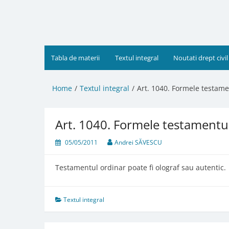
Skip
to
content
Tabla de materii
Textul integral
Noutati drept civil
Home
Textul integral
Art. 1040. Formele testame
Art. 1040. Formele testamentu
05/05/2011
Andrei SĂVESCU
Testamentul ordinar poate fi olograf sau autentic.
Textul integral