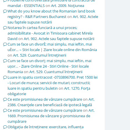
Probleme controversate privitoare la contractul de
mandat - ESSENTIALS
on
Art. 2009. Noţiunea
What do you know about the Romanian land book
registry? - R&R Partners Bucharest
on
Art. 902. Actele
sau faptele supuse notării
Notarea în cartea funciară a unui proces;
admisibilitate - Avocat in Timisoara cabinet Mirela
David
on
Art. 902. Actele sau faptele supuse notării
Cum se face un divorÈ; mai simplu, mai ieftin, mai
uÈor… – Stiri locale | Ziare locale online din România
on
Art. 529. Cuantumul întreţinerii
Cum se face un divorț; mai simplu, mai ieftin, mai
ușor… - Ziare Online 24 - Stiri Online - Stiri locale
Romania
on
Art. 529. Cuantumul întreţinerii
Luare in spatiu contracost -0733896700. Pret 1500 lei
- Locuri de munca; servicii de mutari; constructii;
luare in spatiu pentru buletin
on
Art. 1270. Forţa
obligatorie
Ce este promisiunea de vânzare cumpărare
on
Art.
2386. Creanţele care beneficiază de ipotecă legală
Ce este promisiunea de vânzare cumpărare
on
Art.
1669. Promisiunea de vânzare şi promisiunea de
cumpărare
Obligația de întreținere: exercitare, influența