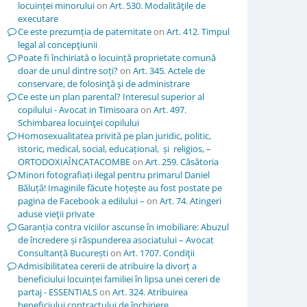
locuinței minorului
on
Art. 530. Modalităţile de
executare
Ce este prezumția de paternitate
on
Art. 412. Timpul
legal al concepţiunii
Poate fi închiriată o locuință proprietate comună
doar de unul dintre soți?
on
Art. 345. Actele de
conservare, de folosinţă şi de administrare
Ce este un plan parental? Interesul superior al
copilului - Avocat in Timisoara
on
Art. 497.
Schimbarea locuinţei copilului
Homosexualitatea privită pe plan juridic, politic,
istoric, medical, social, educațional, și religios, –
ORTODOXIAÎNCATACOMBE
on
Art. 259. Căsătoria
Minori fotografiați ilegal pentru primarul Daniel
Băluță! Imaginile făcute hoțește au fost postate pe
pagina de Facebook a edilului –
on
Art. 74. Atingeri
aduse vieţii private
Garanția contra viciilor ascunse în imobiliare: Abuzul
de încredere și răspunderea asociatului – Avocat
Consultanță București
on
Art. 1707. Condiţii
Admisibilitatea cererii de atribuire la divorț a
beneficiului locuinței familiei în lipsa unei cereri de
partaj - ESSENTIALS
on
Art. 324. Atribuirea
beneficiului contractului de închiriere