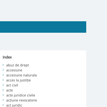
Index
abuz de drept
accesiune
accesiune naturala
acces la justiție
act civil
acte
acte juridice civile
acțiune revocatorie
act juridic