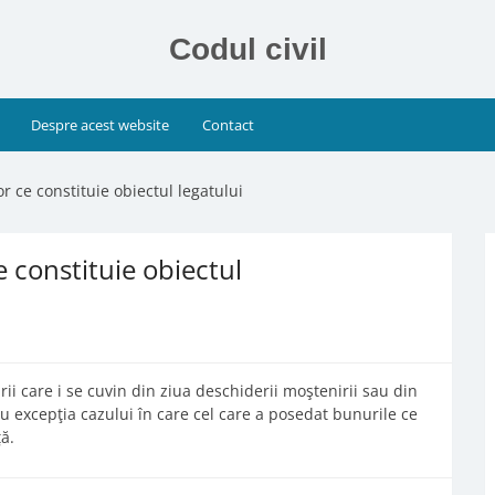
Codul civil
Despre acest website
Contact
or ce constituie obiectul legatului
e constituie obiectul
ii care i se cuvin din ziua deschiderii moştenirii sau din
cu excepţia cazului în care cel care a posedat bunurile ce
ă.