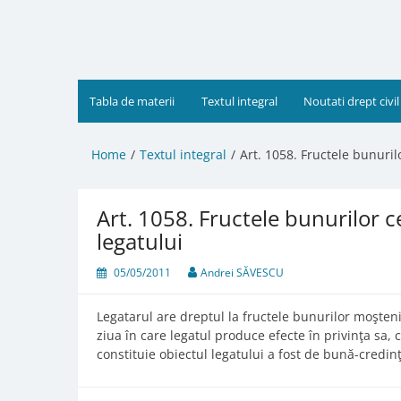
Skip
to
content
Tabla de materii
Textul integral
Noutati drept civil
Home
Textul integral
Art. 1058. Fructele bunuril
Art. 1058. Fructele bunurilor c
legatului
05/05/2011
Andrei SĂVESCU
Legatarul are dreptul la fructele bunurilor moştenir
ziua în care legatul produce efecte în privinţa sa, 
constituie obiectul legatului a fost de bună-credinţ