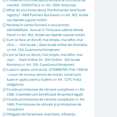
Probleme controversate privitoare la contractul de
mandat - ESSENTIALS
on
Art. 2009. Noţiunea
What do you know about the Romanian land book
registry? - R&R Partners Bucharest
on
Art. 902. Actele
sau faptele supuse notării
Notarea în cartea funciară a unui proces;
admisibilitate - Avocat in Timisoara cabinet Mirela
David
on
Art. 902. Actele sau faptele supuse notării
Cum se face un divorÈ; mai simplu, mai ieftin, mai
uÈor… – Stiri locale | Ziare locale online din România
on
Art. 529. Cuantumul întreţinerii
Cum se face un divorț; mai simplu, mai ieftin, mai
ușor… - Ziare Online 24 - Stiri Online - Stiri locale
Romania
on
Art. 529. Cuantumul întreţinerii
Luare in spatiu contracost -0733896700. Pret 1500 lei
- Locuri de munca; servicii de mutari; constructii;
luare in spatiu pentru buletin
on
Art. 1270. Forţa
obligatorie
Ce este promisiunea de vânzare cumpărare
on
Art.
2386. Creanţele care beneficiază de ipotecă legală
Ce este promisiunea de vânzare cumpărare
on
Art.
1669. Promisiunea de vânzare şi promisiunea de
cumpărare
Obligația de întreținere: exercitare, influența