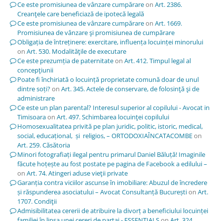
Ce este promisiunea de vânzare cumpărare
on
Art. 2386.
Creanţele care beneficiază de ipotecă legală
Ce este promisiunea de vânzare cumpărare
on
Art. 1669.
Promisiunea de vânzare şi promisiunea de cumpărare
Obligația de întreținere: exercitare, influența locuinței minorului
on
Art. 530. Modalităţile de executare
Ce este prezumția de paternitate
on
Art. 412. Timpul legal al
concepţiunii
Poate fi închiriată o locuință proprietate comună doar de unul
dintre soți?
on
Art. 345. Actele de conservare, de folosinţă şi de
administrare
Ce este un plan parental? Interesul superior al copilului - Avocat in
Timisoara
on
Art. 497. Schimbarea locuinţei copilului
Homosexualitatea privită pe plan juridic, politic, istoric, medical,
social, educațional, și religios, – ORTODOXIAÎNCATACOMBE
on
Art. 259. Căsătoria
Minori fotografiați ilegal pentru primarul Daniel Băluță! Imaginile
făcute hoțește au fost postate pe pagina de Facebook a edilului –
on
Art. 74. Atingeri aduse vieţii private
Garanția contra viciilor ascunse în imobiliare: Abuzul de încredere
și răspunderea asociatului – Avocat Consultanță București
on
Art.
1707. Condiţii
Admisibilitatea cererii de atribuire la divorț a beneficiului locuinței
familiei în lipsa unei cereri de partaj - ESSENTIALS
on
Art. 324.