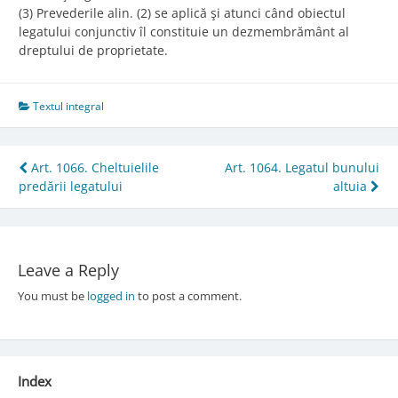
(3) Prevederile alin. (2) se aplică şi atunci când obiectul
legatului conjunctiv îl constituie un dezmembrământ al
dreptului de proprietate.
Textul integral
Post
Art. 1066. Cheltuielile
Art. 1064. Legatul bunului
predării legatului
altuia
navigation
Leave a Reply
You must be
logged in
to post a comment.
Index