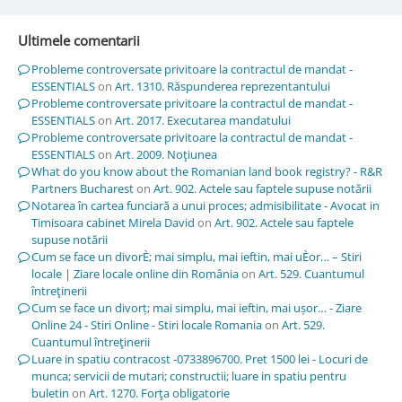
Ultimele comentarii
Probleme controversate privitoare la contractul de mandat -
ESSENTIALS
on
Art. 1310. Răspunderea reprezentantului
Probleme controversate privitoare la contractul de mandat -
ESSENTIALS
on
Art. 2017. Executarea mandatului
Probleme controversate privitoare la contractul de mandat -
ESSENTIALS
on
Art. 2009. Noţiunea
What do you know about the Romanian land book registry? - R&R
Partners Bucharest
on
Art. 902. Actele sau faptele supuse notării
Notarea în cartea funciară a unui proces; admisibilitate - Avocat in
Timisoara cabinet Mirela David
on
Art. 902. Actele sau faptele
supuse notării
Cum se face un divorÈ; mai simplu, mai ieftin, mai uÈor… – Stiri
locale | Ziare locale online din România
on
Art. 529. Cuantumul
întreţinerii
Cum se face un divorț; mai simplu, mai ieftin, mai ușor… - Ziare
Online 24 - Stiri Online - Stiri locale Romania
on
Art. 529.
Cuantumul întreţinerii
Luare in spatiu contracost -0733896700. Pret 1500 lei - Locuri de
munca; servicii de mutari; constructii; luare in spatiu pentru
buletin
on
Art. 1270. Forţa obligatorie