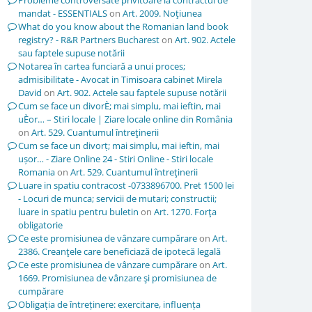
Probleme controversate privitoare la contractul de
mandat - ESSENTIALS
on
Art. 2009. Noţiunea
What do you know about the Romanian land book
registry? - R&R Partners Bucharest
on
Art. 902. Actele
sau faptele supuse notării
Notarea în cartea funciară a unui proces;
admisibilitate - Avocat in Timisoara cabinet Mirela
David
on
Art. 902. Actele sau faptele supuse notării
Cum se face un divorÈ; mai simplu, mai ieftin, mai
uÈor… – Stiri locale | Ziare locale online din România
on
Art. 529. Cuantumul întreţinerii
Cum se face un divorț; mai simplu, mai ieftin, mai
ușor… - Ziare Online 24 - Stiri Online - Stiri locale
Romania
on
Art. 529. Cuantumul întreţinerii
Luare in spatiu contracost -0733896700. Pret 1500 lei
- Locuri de munca; servicii de mutari; constructii;
luare in spatiu pentru buletin
on
Art. 1270. Forţa
obligatorie
Ce este promisiunea de vânzare cumpărare
on
Art.
2386. Creanţele care beneficiază de ipotecă legală
Ce este promisiunea de vânzare cumpărare
on
Art.
1669. Promisiunea de vânzare şi promisiunea de
cumpărare
Obligația de întreținere: exercitare, influența