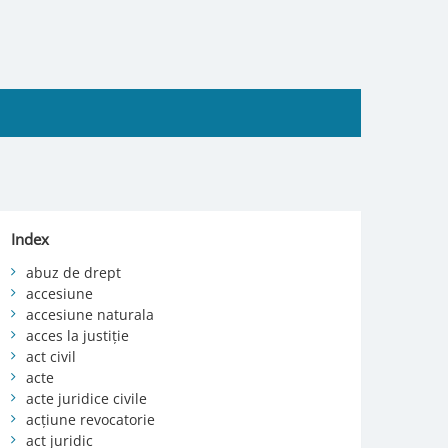
Index
abuz de drept
accesiune
accesiune naturala
acces la justiție
act civil
acte
acte juridice civile
acțiune revocatorie
act juridic