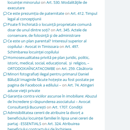
locuinței minorului
on
Art. 530. Modalităţile de
executare
Ce este prezumția de paternitate
on
Art. 412. Timpul
legal al concepţiunii
Poate fi închiriată o locuință proprietate comună
doar de unul dintre soți?
on
Art. 345. Actele de
conservare, de folosinţă şi de administrare
Ce este un plan parental? Interesul superior al
copilului - Avocat in Timisoara
on
Art. 497.
Schimbarea locuinţei copilului
Homosexualitatea privită pe plan juridic, politic,
istoric, medical, social, educațional, și religios, –
ORTODOXIAÎNCATACOMBE
on
Art. 259. Căsătoria
Minori fotografiați ilegal pentru primarul Daniel
Băluță! Imaginile făcute hoțește au fost postate pe
pagina de Facebook a edilului –
on
Art. 74. Atingeri
aduse vieţii private
Garanția contra viciilor ascunse în imobiliare: Abuzul
de încredere și răspunderea asociatului – Avocat
Consultanță București
on
Art. 1707. Condiţii
Admisibilitatea cererii de atribuire la divorț a
beneficiului locuinței familiei în lipsa unei cereri de
partaj - ESSENTIALS
on
Art. 324. Atribuirea
beneficiului contractului de închiriere