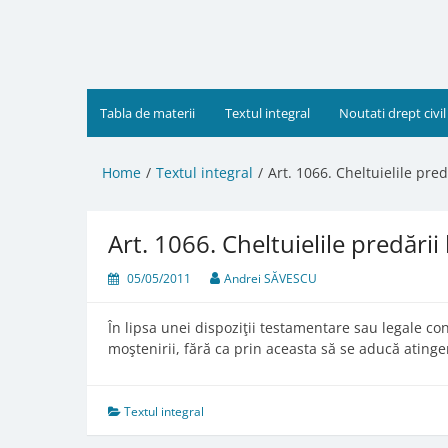
Skip
to
content
Tabla de materii
Textul integral
Noutati drept civil
Home
Textul integral
Art. 1066. Cheltuielile pred
Art. 1066. Cheltuielile predării
05/05/2011
Andrei SĂVESCU
În lipsa unei dispoziţii testamentare sau legale con
moştenirii, fără ca prin aceasta să se aducă atinge
Textul integral