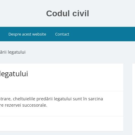
Codul civil
Despre acest website
Contact
ării legatului
 legatului
trare, cheltuielile predării legatului sunt în sarcina
re rezervei succesorale.