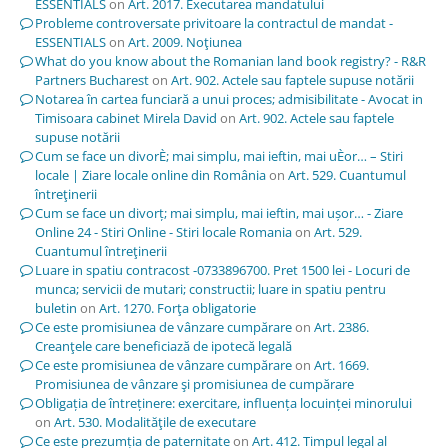
ESSENTIALS
on
Art. 2017. Executarea mandatului
Probleme controversate privitoare la contractul de mandat -
ESSENTIALS
on
Art. 2009. Noţiunea
What do you know about the Romanian land book registry? - R&R
Partners Bucharest
on
Art. 902. Actele sau faptele supuse notării
Notarea în cartea funciară a unui proces; admisibilitate - Avocat in
Timisoara cabinet Mirela David
on
Art. 902. Actele sau faptele
supuse notării
Cum se face un divorÈ; mai simplu, mai ieftin, mai uÈor… – Stiri
locale | Ziare locale online din România
on
Art. 529. Cuantumul
întreţinerii
Cum se face un divorț; mai simplu, mai ieftin, mai ușor… - Ziare
Online 24 - Stiri Online - Stiri locale Romania
on
Art. 529.
Cuantumul întreţinerii
Luare in spatiu contracost -0733896700. Pret 1500 lei - Locuri de
munca; servicii de mutari; constructii; luare in spatiu pentru
buletin
on
Art. 1270. Forţa obligatorie
Ce este promisiunea de vânzare cumpărare
on
Art. 2386.
Creanţele care beneficiază de ipotecă legală
Ce este promisiunea de vânzare cumpărare
on
Art. 1669.
Promisiunea de vânzare şi promisiunea de cumpărare
Obligația de întreținere: exercitare, influența locuinței minorului
on
Art. 530. Modalităţile de executare
Ce este prezumția de paternitate
on
Art. 412. Timpul legal al