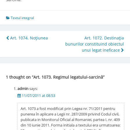
Textul integral
Post
Art. 1074. Noţiunea
Art. 1072. Destinaţia
bunurilor constituind obiectul
navigation
unui legat ineficace
1 thought on “
Art. 1073. Regimul legatului-sarcină
”
admin
says:
11/07/2011 at 08:53
Art. 1073 a fost modificat prin Legea nr. 71/2011 pentru
punerea în aplicare a Legii nr. 287/2009 privind Codul civil,
publicata in Monitorul Oficial al Romaniei, partea I, nr. 409
din 10 iunie 2011. Forma initiala a textului era urmatoarea: