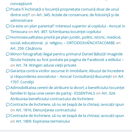
concepţiunii
Poate fi închiriată o locuință proprietate comună doar de unul
dintre soți?
on
Art. 345. Actele de conservare, de folosinţă şi de
administrare
Ce este un plan parental? Interesul superior al copilului - Avocat in
Timisoara
on
Art. 497. Schimbarea locuinţei copilului
Homosexualitatea privită pe plan juridic, politic, istoric, medical,
social, educațional, și religios, – ORTODOXIAÎNCATACOMBE
on
Art. 259. Căsătoria
Minori fotografiați ilegal pentru primarul Daniel Băluță! Imaginile
făcute hoțește au fost postate pe pagina de Facebook a edilului –
on
Art. 74. Atingeri aduse vieţii private
Garanția contra viciilor ascunse în imobiliare: Abuzul de încredere
și răspunderea asociatului – Avocat Consultanță București
on
Art.
1707. Condiţii
Admisibilitatea cererii de atribuire la divorț a beneficiului locuinței
familiei în lipsa unei cereri de partaj - ESSENTIALS
on
Art. 324.
Atribuirea beneficiului contractului de închiriere
Contracte de închiriere, să nu iei țeapă de la chiriași; avocații spun
on
Art. 1816. Denunţarea contractului
Contracte de închiriere, să nu iei țeapă de la chiriași; avocații spun
on
Art. 1809. Expirarea termenului