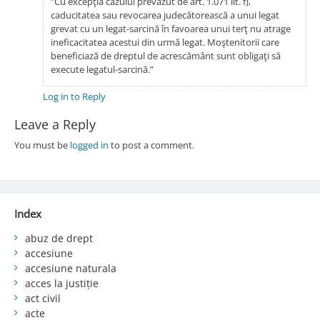
”Cu excepţia cazului prevăzut de art. 1.071 lit. f),
caducitatea sau revocarea judecătorească a unui legat
grevat cu un legat-sarcină în favoarea unui terţ nu atrage
ineficacitatea acestui din urmă legat. Moştenitorii care
beneficiază de dreptul de acrescământ sunt obligaţi să
execute legatul-sarcină.”
Log in to Reply
Leave a Reply
You must be
logged in
to post a comment.
Index
abuz de drept
accesiune
accesiune naturala
acces la justiție
act civil
acte