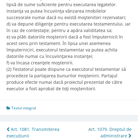
lipsă de sume suficiente pentru executarea legatelor.
Instanţa va putea încuviinţa vânzarea imobilelor
succesorale numai dacă nu există moştenitori rezervatari;
d) va depune diligenţe pentru executarea testamentului, iar
în caz de contestaţie, pentru a apăra validitatea sa;
e) va plăti datoriile moştenirii dacă a fost împuternicit în
acest sens prin testament. În lipsa unei asemenea
împuterniciri, executorul testamentar va putea achita
datoriile numai cu încuviinţarea instanţei;
f) va încasa creanţele moştenirii.
(2) Testatorul poate dispune ca executorul testamentar să
procedeze la partajarea bunurilor moştenirii. Partajul
produce efecte numai dacă proiectul prezentat de către
executor a fost aprobat de toţi moştenitorii.
Textul integral
Post
Art. 1081. Transmiterea
Art. 1079. Dreptul de
execuţiunii
administrare