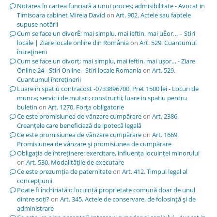
Notarea în cartea funciară a unui proces; admisibilitate - Avocat in
Timisoara cabinet Mirela David
on
Art. 902. Actele sau faptele
supuse notării
Cum se face un divorÈ; mai simplu, mai ieftin, mai uÈor… – Stiri
locale | Ziare locale online din România
on
Art. 529. Cuantumul
întreţinerii
Cum se face un divorț; mai simplu, mai ieftin, mai ușor… - Ziare
Online 24 - Stiri Online - Stiri locale Romania
on
Art. 529.
Cuantumul întreţinerii
Luare in spatiu contracost -0733896700. Pret 1500 lei - Locuri de
munca; servicii de mutari; constructii; luare in spatiu pentru
buletin
on
Art. 1270. Forţa obligatorie
Ce este promisiunea de vânzare cumpărare
on
Art. 2386.
Creanţele care beneficiază de ipotecă legală
Ce este promisiunea de vânzare cumpărare
on
Art. 1669.
Promisiunea de vânzare şi promisiunea de cumpărare
Obligația de întreținere: exercitare, influența locuinței minorului
on
Art. 530. Modalităţile de executare
Ce este prezumția de paternitate
on
Art. 412. Timpul legal al
concepţiunii
Poate fi închiriată o locuință proprietate comună doar de unul
dintre soți?
on
Art. 345. Actele de conservare, de folosinţă şi de
administrare