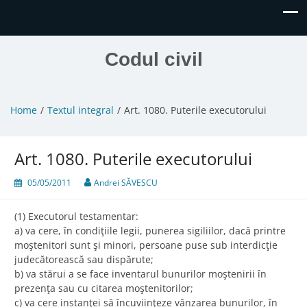
Codul civil
Home
Textul integral
Art. 1080. Puterile executorului
Art. 1080. Puterile executorului
05/05/2011
Andrei SĂVESCU
(1) Executorul testamentar:
a) va cere, în condiţiile legii, punerea sigiliilor, dacă printre
moştenitori sunt şi minori, persoane puse sub interdicţie
judecătorească sau dispărute;
b) va stărui a se face inventarul bunurilor moştenirii în
prezenţa sau cu citarea moştenitorilor;
c) va cere instanţei să încuviinţeze vânzarea bunurilor, în