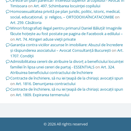
Ce este un plan parental? Interesul superior al copilului - Avocat in
Timisoara
on
Art. 497. Schimbarea locuinţei copilului
Homosexualitatea privită pe plan juridic, politic, istoric, medical,
social, educațional, și religios, – ORTODOXIAÎNCATACOMBE
on
Art. 259. Căsătoria
Minori fotografiați ilegal pentru primarul Daniel Băluță! Imaginile
făcute hoțește au fost postate pe pagina de Facebook a edilului –
on
Art. 74. Atingeri aduse vieţii private
Garanția contra viciilor ascunse în imobiliare: Abuzul de încredere
și răspunderea asociatului – Avocat Consultanță București
on
Art.
1707. Condiţii
Admisibilitatea cererii de atribuire la divorț a beneficiului locuinței
familiei în lipsa unei cereri de partaj - ESSENTIALS
on
Art. 324.
Atribuirea beneficiului contractului de închiriere
Contracte de închiriere, să nu iei țeapă de la chiriași; avocații spun
on
Art. 1816. Denunţarea contractului
Contracte de închiriere, să nu iei țeapă de la chiriași; avocații spun
on
Art. 1809. Expirarea termenului
© 2026 All rights reserved