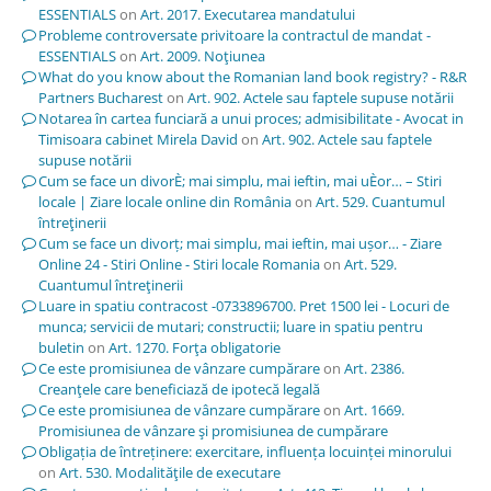
ESSENTIALS
on
Art. 2017. Executarea mandatului
Probleme controversate privitoare la contractul de mandat -
ESSENTIALS
on
Art. 2009. Noţiunea
What do you know about the Romanian land book registry? - R&R
Partners Bucharest
on
Art. 902. Actele sau faptele supuse notării
Notarea în cartea funciară a unui proces; admisibilitate - Avocat in
Timisoara cabinet Mirela David
on
Art. 902. Actele sau faptele
supuse notării
Cum se face un divorÈ; mai simplu, mai ieftin, mai uÈor… – Stiri
locale | Ziare locale online din România
on
Art. 529. Cuantumul
întreţinerii
Cum se face un divorț; mai simplu, mai ieftin, mai ușor… - Ziare
Online 24 - Stiri Online - Stiri locale Romania
on
Art. 529.
Cuantumul întreţinerii
Luare in spatiu contracost -0733896700. Pret 1500 lei - Locuri de
munca; servicii de mutari; constructii; luare in spatiu pentru
buletin
on
Art. 1270. Forţa obligatorie
Ce este promisiunea de vânzare cumpărare
on
Art. 2386.
Creanţele care beneficiază de ipotecă legală
Ce este promisiunea de vânzare cumpărare
on
Art. 1669.
Promisiunea de vânzare şi promisiunea de cumpărare
Obligația de întreținere: exercitare, influența locuinței minorului
on
Art. 530. Modalităţile de executare