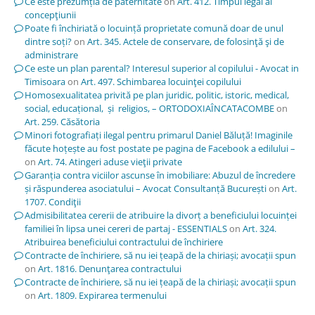
Ce este prezumția de paternitate
on
Art. 412. Timpul legal al
concepţiunii
Poate fi închiriată o locuință proprietate comună doar de unul
dintre soți?
on
Art. 345. Actele de conservare, de folosinţă şi de
administrare
Ce este un plan parental? Interesul superior al copilului - Avocat in
Timisoara
on
Art. 497. Schimbarea locuinţei copilului
Homosexualitatea privită pe plan juridic, politic, istoric, medical,
social, educațional, și religios, – ORTODOXIAÎNCATACOMBE
on
Art. 259. Căsătoria
Minori fotografiați ilegal pentru primarul Daniel Băluță! Imaginile
făcute hoțește au fost postate pe pagina de Facebook a edilului –
on
Art. 74. Atingeri aduse vieţii private
Garanția contra viciilor ascunse în imobiliare: Abuzul de încredere
și răspunderea asociatului – Avocat Consultanță București
on
Art.
1707. Condiţii
Admisibilitatea cererii de atribuire la divorț a beneficiului locuinței
familiei în lipsa unei cereri de partaj - ESSENTIALS
on
Art. 324.
Atribuirea beneficiului contractului de închiriere
Contracte de închiriere, să nu iei țeapă de la chiriași; avocații spun
on
Art. 1816. Denunţarea contractului
Contracte de închiriere, să nu iei țeapă de la chiriași; avocații spun
on
Art. 1809. Expirarea termenului