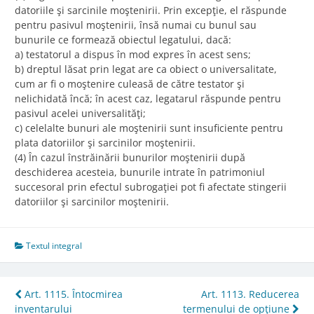
datoriile şi sarcinile moştenirii. Prin excepţie, el răspunde
pentru pasivul moştenirii, însă numai cu bunul sau
bunurile ce formează obiectul legatului, dacă:
a) testatorul a dispus în mod expres în acest sens;
b) dreptul lăsat prin legat are ca obiect o universalitate,
cum ar fi o moştenire culeasă de către testator şi
nelichidată încă; în acest caz, legatarul răspunde pentru
pasivul acelei universalităţi;
c) celelalte bunuri ale moştenirii sunt insuficiente pentru
plata datoriilor şi sarcinilor moştenirii.
(4) În cazul înstrăinării bunurilor moştenirii după
deschiderea acesteia, bunurile intrate în patrimoniul
succesoral prin efectul subrogaţiei pot fi afectate stingerii
datoriilor şi sarcinilor moştenirii.
Textul integral
Post
Art. 1115. Întocmirea
Art. 1113. Reducerea
inventarului
termenului de opţiune