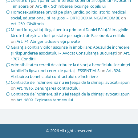
Ce este un plan parental? Interesul superior al copilului - Avocat in
Timisoara
on
Art. 497. Schimbarea locuinţei copilului
Homosexualitatea privită pe plan juridic, politic, istoric, medical,
social, educațional, și religios, – ORTODOXIAÎNCATACOMBE
on
Art. 259. Căsătoria
Minori fotografiați ilegal pentru primarul Daniel Băluță! Imaginile
făcute hoțește au fost postate pe pagina de Facebook a edilului –
on
Art. 74. Atingeri aduse vieţii private
Garanția contra viciilor ascunse în imobiliare: Abuzul de încredere
și răspunderea asociatului – Avocat Consultanță București
on
Art.
1707. Condiţii
Admisibilitatea cererii de atribuire la divorț a beneficiului locuinței
familiei în lipsa unei cereri de partaj - ESSENTIALS
on
Art. 324.
Atribuirea beneficiului contractului de închiriere
Contracte de închiriere, să nu iei țeapă de la chiriași; avocații spun
on
Art. 1816. Denunţarea contractului
Contracte de închiriere, să nu iei țeapă de la chiriași; avocații spun
on
Art. 1809. Expirarea termenului
© 2026 All rights reserved