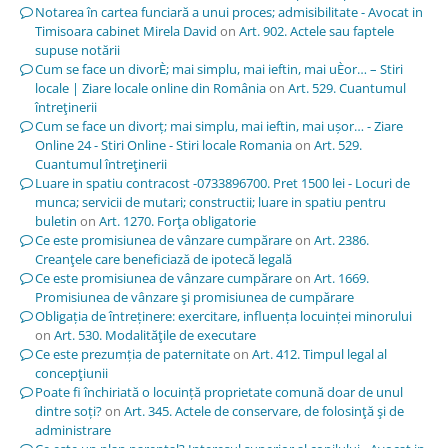
Notarea în cartea funciară a unui proces; admisibilitate - Avocat in
Timisoara cabinet Mirela David
on
Art. 902. Actele sau faptele
supuse notării
Cum se face un divorÈ; mai simplu, mai ieftin, mai uÈor… – Stiri
locale | Ziare locale online din România
on
Art. 529. Cuantumul
întreţinerii
Cum se face un divorț; mai simplu, mai ieftin, mai ușor… - Ziare
Online 24 - Stiri Online - Stiri locale Romania
on
Art. 529.
Cuantumul întreţinerii
Luare in spatiu contracost -0733896700. Pret 1500 lei - Locuri de
munca; servicii de mutari; constructii; luare in spatiu pentru
buletin
on
Art. 1270. Forţa obligatorie
Ce este promisiunea de vânzare cumpărare
on
Art. 2386.
Creanţele care beneficiază de ipotecă legală
Ce este promisiunea de vânzare cumpărare
on
Art. 1669.
Promisiunea de vânzare şi promisiunea de cumpărare
Obligația de întreținere: exercitare, influența locuinței minorului
on
Art. 530. Modalităţile de executare
Ce este prezumția de paternitate
on
Art. 412. Timpul legal al
concepţiunii
Poate fi închiriată o locuință proprietate comună doar de unul
dintre soți?
on
Art. 345. Actele de conservare, de folosinţă şi de
administrare