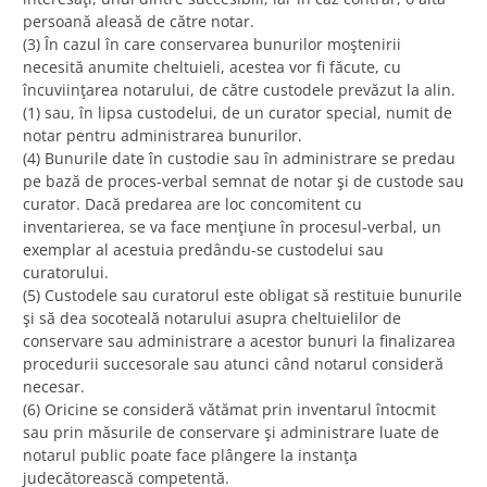
persoană aleasă de către notar.
(3) În cazul în care conservarea bunurilor moştenirii
necesită anumite cheltuieli, acestea vor fi făcute, cu
încuviinţarea notarului, de către custodele prevăzut la alin.
(1) sau, în lipsa custodelui, de un curator special, numit de
notar pentru administrarea bunurilor.
(4) Bunurile date în custodie sau în administrare se predau
pe bază de proces-verbal semnat de notar şi de custode sau
curator. Dacă predarea are loc concomitent cu
inventarierea, se va face menţiune în procesul-verbal, un
exemplar al acestuia predându-se custodelui sau
curatorului.
(5) Custodele sau curatorul este obligat să restituie bunurile
şi să dea socoteală notarului asupra cheltuielilor de
conservare sau administrare a acestor bunuri la finalizarea
procedurii succesorale sau atunci când notarul consideră
necesar.
(6) Oricine se consideră vătămat prin inventarul întocmit
sau prin măsurile de conservare şi administrare luate de
notarul public poate face plângere la instanţa
judecătorească competentă.