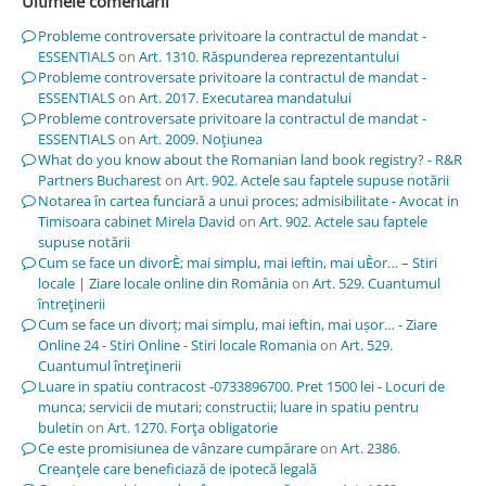
Ultimele comentarii
Probleme controversate privitoare la contractul de mandat -
ESSENTIALS
on
Art. 1310. Răspunderea reprezentantului
Probleme controversate privitoare la contractul de mandat -
ESSENTIALS
on
Art. 2017. Executarea mandatului
Probleme controversate privitoare la contractul de mandat -
ESSENTIALS
on
Art. 2009. Noţiunea
What do you know about the Romanian land book registry? - R&R
Partners Bucharest
on
Art. 902. Actele sau faptele supuse notării
Notarea în cartea funciară a unui proces; admisibilitate - Avocat in
Timisoara cabinet Mirela David
on
Art. 902. Actele sau faptele
supuse notării
Cum se face un divorÈ; mai simplu, mai ieftin, mai uÈor… – Stiri
locale | Ziare locale online din România
on
Art. 529. Cuantumul
întreţinerii
Cum se face un divorț; mai simplu, mai ieftin, mai ușor… - Ziare
Online 24 - Stiri Online - Stiri locale Romania
on
Art. 529.
Cuantumul întreţinerii
Luare in spatiu contracost -0733896700. Pret 1500 lei - Locuri de
munca; servicii de mutari; constructii; luare in spatiu pentru
buletin
on
Art. 1270. Forţa obligatorie
Ce este promisiunea de vânzare cumpărare
on
Art. 2386.
Creanţele care beneficiază de ipotecă legală