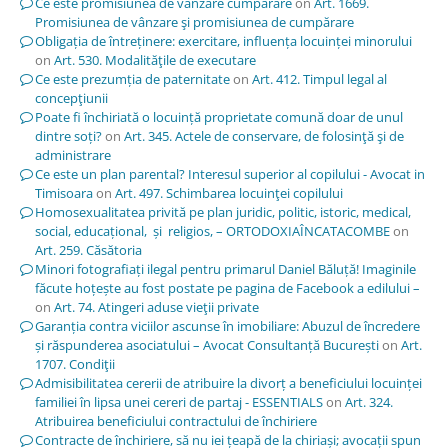
Ce este promisiunea de vânzare cumpărare
on
Art. 1669.
Promisiunea de vânzare şi promisiunea de cumpărare
Obligația de întreținere: exercitare, influența locuinței minorului
on
Art. 530. Modalităţile de executare
Ce este prezumția de paternitate
on
Art. 412. Timpul legal al
concepţiunii
Poate fi închiriată o locuință proprietate comună doar de unul
dintre soți?
on
Art. 345. Actele de conservare, de folosinţă şi de
administrare
Ce este un plan parental? Interesul superior al copilului - Avocat in
Timisoara
on
Art. 497. Schimbarea locuinţei copilului
Homosexualitatea privită pe plan juridic, politic, istoric, medical,
social, educațional, și religios, – ORTODOXIAÎNCATACOMBE
on
Art. 259. Căsătoria
Minori fotografiați ilegal pentru primarul Daniel Băluță! Imaginile
făcute hoțește au fost postate pe pagina de Facebook a edilului –
on
Art. 74. Atingeri aduse vieţii private
Garanția contra viciilor ascunse în imobiliare: Abuzul de încredere
și răspunderea asociatului – Avocat Consultanță București
on
Art.
1707. Condiţii
Admisibilitatea cererii de atribuire la divorț a beneficiului locuinței
familiei în lipsa unei cereri de partaj - ESSENTIALS
on
Art. 324.
Atribuirea beneficiului contractului de închiriere
Contracte de închiriere, să nu iei țeapă de la chiriași; avocații spun