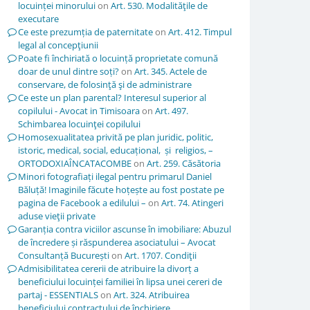
locuinței minorului
on
Art. 530. Modalităţile de
executare
Ce este prezumția de paternitate
on
Art. 412. Timpul
legal al concepţiunii
Poate fi închiriată o locuință proprietate comună
doar de unul dintre soți?
on
Art. 345. Actele de
conservare, de folosinţă şi de administrare
Ce este un plan parental? Interesul superior al
copilului - Avocat in Timisoara
on
Art. 497.
Schimbarea locuinţei copilului
Homosexualitatea privită pe plan juridic, politic,
istoric, medical, social, educațional, și religios, –
ORTODOXIAÎNCATACOMBE
on
Art. 259. Căsătoria
Minori fotografiați ilegal pentru primarul Daniel
Băluță! Imaginile făcute hoțește au fost postate pe
pagina de Facebook a edilului –
on
Art. 74. Atingeri
aduse vieţii private
Garanția contra viciilor ascunse în imobiliare: Abuzul
de încredere și răspunderea asociatului – Avocat
Consultanță București
on
Art. 1707. Condiţii
Admisibilitatea cererii de atribuire la divorț a
beneficiului locuinței familiei în lipsa unei cereri de
partaj - ESSENTIALS
on
Art. 324. Atribuirea
beneficiului contractului de închiriere