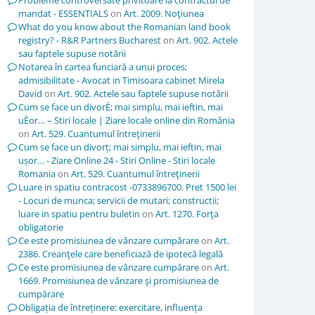
Probleme controversate privitoare la contractul de
mandat - ESSENTIALS
on
Art. 2009. Noţiunea
What do you know about the Romanian land book
registry? - R&R Partners Bucharest
on
Art. 902. Actele
sau faptele supuse notării
Notarea în cartea funciară a unui proces;
admisibilitate - Avocat in Timisoara cabinet Mirela
David
on
Art. 902. Actele sau faptele supuse notării
Cum se face un divorÈ; mai simplu, mai ieftin, mai
uÈor… – Stiri locale | Ziare locale online din România
on
Art. 529. Cuantumul întreţinerii
Cum se face un divorț; mai simplu, mai ieftin, mai
ușor… - Ziare Online 24 - Stiri Online - Stiri locale
Romania
on
Art. 529. Cuantumul întreţinerii
Luare in spatiu contracost -0733896700. Pret 1500 lei
- Locuri de munca; servicii de mutari; constructii;
luare in spatiu pentru buletin
on
Art. 1270. Forţa
obligatorie
Ce este promisiunea de vânzare cumpărare
on
Art.
2386. Creanţele care beneficiază de ipotecă legală
Ce este promisiunea de vânzare cumpărare
on
Art.
1669. Promisiunea de vânzare şi promisiunea de
cumpărare
Obligația de întreținere: exercitare, influența