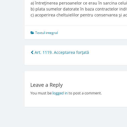
a) întreţinerea persoanelor ce erau în sarcina cel
b) plata sumelor datorate în baza contractelor ind
c) acoperirea cheltuielilor pentru conservarea şi a
Textul integral
Post
Art. 1119. Acceptarea forţată
navigation
Leave a Reply
You must be
logged in
to post a comment.