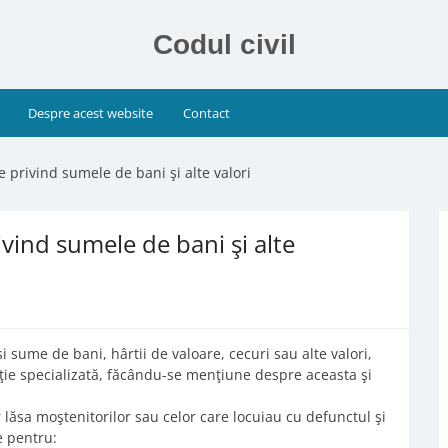
Codul civil
Despre acest website
Contact
e privind sumele de bani şi alte valori
ivind sumele de bani şi alte
i sume de bani, hârtii de valoare, cecuri sau alte valori,
uţie specializată, făcându-se menţiune despre aceasta şi
r lăsa moştenitorilor sau celor care locuiau cu defunctul şi
 pentru: