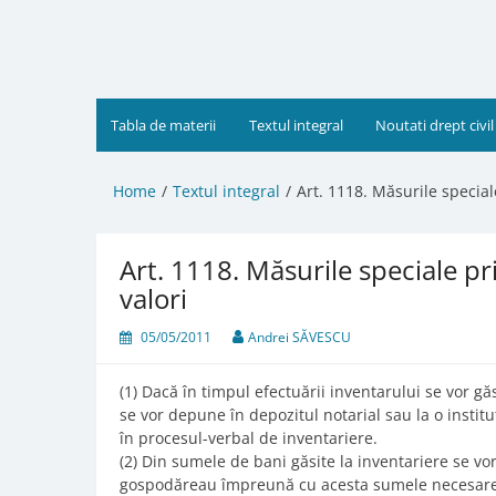
Skip
to
content
Tabla de materii
Textul integral
Noutati drept civil
Home
Textul integral
Art. 1118. Măsurile special
Art. 1118. Măsurile speciale pr
valori
05/05/2011
Andrei SĂVESCU
(1) Dacă în timpul efectuării inventarului se vor găs
se vor depune în depozitul notarial sau la o instit
în procesul-verbal de inventariere.
(2) Din sumele de bani găsite la inventariere se vo
gospodăreau împreună cu acesta sumele necesare