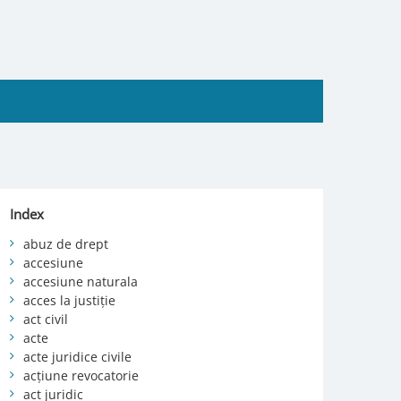
Index
abuz de drept
accesiune
accesiune naturala
acces la justiție
act civil
acte
acte juridice civile
acțiune revocatorie
act juridic