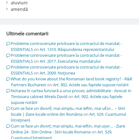
aluviuni
amendă
Ultimele comentarii
Probleme controversate privitoare la contractul de mandat -
ESSENTIALS
on
Art. 1310. Răspunderea reprezentantului
Probleme controversate privitoare la contractul de mandat -
ESSENTIALS
on
Art. 2017. Executarea mandatului
Probleme controversate privitoare la contractul de mandat -
ESSENTIALS
on
Art. 2009. Noţiunea
What do you know about the Romanian land book registry? - R&R
Partners Bucharest
on
Art. 902. Actele sau faptele supuse notării
Notarea în cartea funciară a unui proces; admisibilitate - Avocat in
Timisoara cabinet Mirela David
on
Art. 902. Actele sau faptele
supuse notării
Cum se face un divorÈ; mai simplu, mai ieftin, mai uÈor… – Stiri
locale | Ziare locale online din România
on
Art. 529. Cuantumul
întreţinerii
Cum se face un divorț; mai simplu, mai ieftin, mai ușor… - Ziare
Online 24 - Stiri Online - Stiri locale Romania
on
Art. 529.
Cuantumul întreţinerii