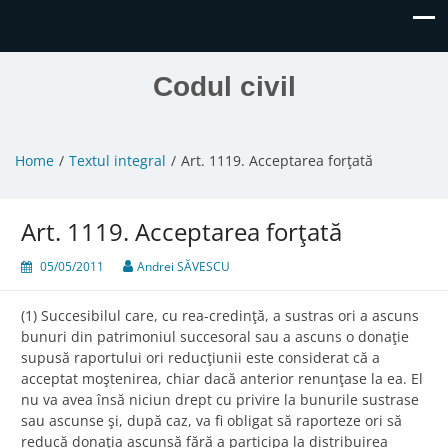
Codul civil
Home
Textul integral
Art. 1119. Acceptarea forţată
Art. 1119. Acceptarea forţată
05/05/2011
Andrei SĂVESCU
(1) Succesibilul care, cu rea-credinţă, a sustras ori a ascuns
bunuri din patrimoniul succesoral sau a ascuns o donaţie
supusă raportului ori reducţiunii este considerat că a
acceptat moştenirea, chiar dacă anterior renunţase la ea. El
nu va avea însă niciun drept cu privire la bunurile sustrase
sau ascunse şi, după caz, va fi obligat să raporteze ori să
reducă donaţia ascunsă fără a participa la distribuirea