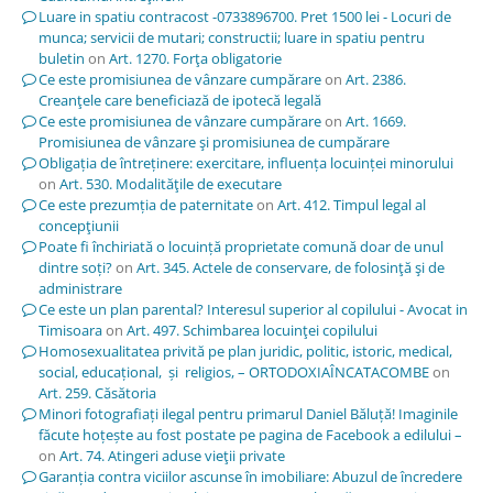
Luare in spatiu contracost -0733896700. Pret 1500 lei - Locuri de
munca; servicii de mutari; constructii; luare in spatiu pentru
buletin
on
Art. 1270. Forţa obligatorie
Ce este promisiunea de vânzare cumpărare
on
Art. 2386.
Creanţele care beneficiază de ipotecă legală
Ce este promisiunea de vânzare cumpărare
on
Art. 1669.
Promisiunea de vânzare şi promisiunea de cumpărare
Obligația de întreținere: exercitare, influența locuinței minorului
on
Art. 530. Modalităţile de executare
Ce este prezumția de paternitate
on
Art. 412. Timpul legal al
concepţiunii
Poate fi închiriată o locuință proprietate comună doar de unul
dintre soți?
on
Art. 345. Actele de conservare, de folosinţă şi de
administrare
Ce este un plan parental? Interesul superior al copilului - Avocat in
Timisoara
on
Art. 497. Schimbarea locuinţei copilului
Homosexualitatea privită pe plan juridic, politic, istoric, medical,
social, educațional, și religios, – ORTODOXIAÎNCATACOMBE
on
Art. 259. Căsătoria
Minori fotografiați ilegal pentru primarul Daniel Băluță! Imaginile
făcute hoțește au fost postate pe pagina de Facebook a edilului –
on
Art. 74. Atingeri aduse vieţii private
Garanția contra viciilor ascunse în imobiliare: Abuzul de încredere