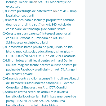
locuinței minorului
on
Art. 530. Modalităţile de
executare
Ce este prezumția de paternitate
on
Art. 412. Timpul
legal al concepţiunii
Poate fi închiriată o locuință proprietate comună
doar de unul dintre soți?
on
Art. 345. Actele de
conservare, de folosinţă şi de administrare
Ce este un plan parental? Interesul superior al
copilului - Avocat in Timisoara
on
Art. 497.
Schimbarea locuinţei copilului
Homosexualitatea privită pe plan juridic, politic,
istoric, medical, social, educațional, și religios, –
ORTODOXIAÎNCATACOMBE
on
Art. 259. Căsătoria
Minori fotografiați ilegal pentru primarul Daniel
Băluță! Imaginile făcute hoțește au fost postate pe
pagina de Facebook a edilului –
on
Art. 74. Atingeri
aduse vieţii private
Garanția contra viciilor ascunse în imobiliare: Abuzul
de încredere și răspunderea asociatului – Avocat
Consultanță București
on
Art. 1707. Condiţii
Admisibilitatea cererii de atribuire la divorț a
beneficiului locuinței familiei în lipsa unei cereri de
partaj - ESSENTIALS
on
Art. 324. Atribuirea
beneficiului contractului de închiriere