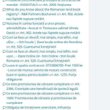
Probleme controversate privitoare la contractul de
mandat - ESSENTIALS
on
Art. 2009. Noţiunea
What do you know about the Romanian land book
registry? - R&R Partners Bucharest
on
Art. 902. Actele
sau faptele supuse notării
Notarea în cartea funciară a unui proces;
admisibilitate - Avocat in Timisoara cabinet Mirela
David
on
Art. 902. Actele sau faptele supuse notării
Cum se face un divorÈ; mai simplu, mai ieftin, mai
uÈor… – Stiri locale | Ziare locale online din România
on
Art. 529. Cuantumul întreţinerii
Cum se face un divorț; mai simplu, mai ieftin, mai
ușor… - Ziare Online 24 - Stiri Online - Stiri locale
Romania
on
Art. 529. Cuantumul întreţinerii
Luare in spatiu contracost -0733896700. Pret 1500 lei
- Locuri de munca; servicii de mutari; constructii;
luare in spatiu pentru buletin
on
Art. 1270. Forţa
obligatorie
Ce este promisiunea de vânzare cumpărare
on
Art.
2386. Creanţele care beneficiază de ipotecă legală
Ce este promisiunea de vânzare cumpărare
on
Art.
1669. Promisiunea de vânzare şi promisiunea de
cumpărare
Obligația de întreținere: exercitare, influența