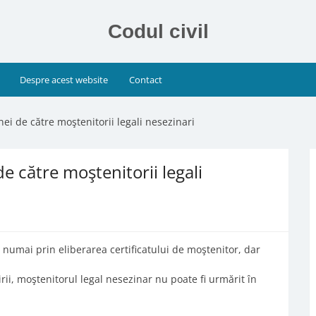
Codul civil
Despre acest website
Contact
ei de către moştenitorii legali nesezinari
e către moştenitorii legali
 numai prin eliberarea certificatului de moştenitor, dar
rii, moştenitorul legal nesezinar nu poate fi urmărit în