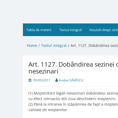
Skip
to
content
Tabla de materii
Textul integral
Noutati drept civil
Home
Textul integral
Art. 1127. Dobândirea sezin
Art. 1127. Dobândirea sezinei d
nesezinari
05/05/2011
Andrei SĂVESCU
(1) Moştenitorii legali nesezinari dobândesc sezina
cu efect retroactiv din ziua deschiderii moştenirii.
(2) Până la intrarea în stăpânirea de fapt a moşteni
calitate de moştenitor.