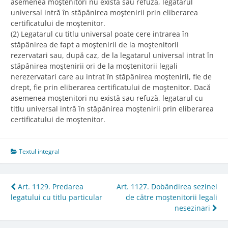
asemenea moştenitori nu există sau refuză, legatarul
universal intră în stăpânirea moştenirii prin eliberarea
certificatului de moştenitor.
(2) Legatarul cu titlu universal poate cere intrarea în
stăpânirea de fapt a moştenirii de la moştenitorii
rezervatari sau, după caz, de la legatarul universal intrat în
stăpânirea moştenirii ori de la moştenitorii legali
nerezervatari care au intrat în stăpânirea moştenirii, fie de
drept, fie prin eliberarea certificatului de moştenitor. Dacă
asemenea moştenitori nu există sau refuză, legatarul cu
titlu universal intră în stăpânirea moştenirii prin eliberarea
certificatului de moştenitor.
Textul integral
Post
Art. 1129. Predarea
Art. 1127. Dobândirea sezinei
legatului cu titlu particular
de către moştenitorii legali
navigation
nesezinari