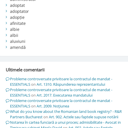
adoptat
adoptator
adopție
afinitate
albie
albii
aluviuni
amendă
Ultimele comentarii
Probleme controversate privitoare la contractul de mandat -
ESSENTIALS
on
Art. 1310. Răspunderea reprezentantului
Probleme controversate privitoare la contractul de mandat -
ESSENTIALS
on
Art. 2017. Executarea mandatului
Probleme controversate privitoare la contractul de mandat -
ESSENTIALS
on
Art. 2009. Noţiunea
What do you know about the Romanian land book registry? - R&R
Partners Bucharest
on
Art. 902. Actele sau faptele supuse notării
Notarea în cartea funciară a unui proces; admisibilitate - Avocat in
Timisoara cabinet Mirela David
on
Art. 902. Actele sau faptele