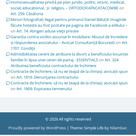
Homosexualitatea privită pe plan juridic, politic, istoric, medical,
social, educațional, și religios, – ORTODOXIAÎNCATACOMBE
on
Art. 259. Căsătoria
Minori fotografiați ilegal pentru primarul Daniel Băluță! Imaginile
făcute hoțește au fost postate pe pagina de Facebook a edilului –
on
Art. 74. Atingeri aduse vieţii private
Garanția contra viciilor ascunse în imobiliare: Abuzul de încredere
și răspunderea asociatului – Avocat Consultanță București
on
Art.
1707. Condiţii
Admisibilitatea cererii de atribuire la divorț a beneficiului locuinței
familiei în lipsa unei cereri de partaj - ESSENTIALS
on
Art. 324.
Atribuirea beneficiului contractului de închiriere
Contracte de închiriere, să nu iei țeapă de la chiriași; avocații spun
on
Art. 1816. Denunţarea contractului
Contracte de închiriere, să nu iei țeapă de la chiriași; avocații spun
on
Art. 1809. Expirarea termenului
© 2026 All rights reserved
Proudly powered by WordPress
|
Theme: Simple Life by
Nilambar
.