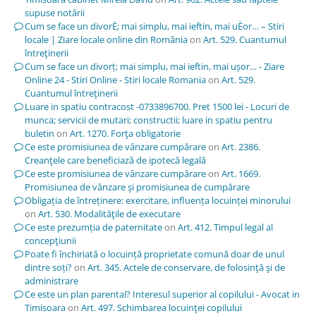
supuse notării
Cum se face un divorÈ; mai simplu, mai ieftin, mai uÈor… – Stiri
locale | Ziare locale online din România
on
Art. 529. Cuantumul
întreţinerii
Cum se face un divorț; mai simplu, mai ieftin, mai ușor… - Ziare
Online 24 - Stiri Online - Stiri locale Romania
on
Art. 529.
Cuantumul întreţinerii
Luare in spatiu contracost -0733896700. Pret 1500 lei - Locuri de
munca; servicii de mutari; constructii; luare in spatiu pentru
buletin
on
Art. 1270. Forţa obligatorie
Ce este promisiunea de vânzare cumpărare
on
Art. 2386.
Creanţele care beneficiază de ipotecă legală
Ce este promisiunea de vânzare cumpărare
on
Art. 1669.
Promisiunea de vânzare şi promisiunea de cumpărare
Obligația de întreținere: exercitare, influența locuinței minorului
on
Art. 530. Modalităţile de executare
Ce este prezumția de paternitate
on
Art. 412. Timpul legal al
concepţiunii
Poate fi închiriată o locuință proprietate comună doar de unul
dintre soți?
on
Art. 345. Actele de conservare, de folosinţă şi de
administrare
Ce este un plan parental? Interesul superior al copilului - Avocat in
Timisoara
on
Art. 497. Schimbarea locuinţei copilului