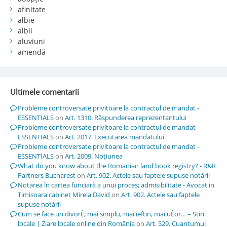
afinitate
albie
albii
aluviuni
amendă
Ultimele comentarii
Probleme controversate privitoare la contractul de mandat -
ESSENTIALS
on
Art. 1310. Răspunderea reprezentantului
Probleme controversate privitoare la contractul de mandat -
ESSENTIALS
on
Art. 2017. Executarea mandatului
Probleme controversate privitoare la contractul de mandat -
ESSENTIALS
on
Art. 2009. Noţiunea
What do you know about the Romanian land book registry? - R&R
Partners Bucharest
on
Art. 902. Actele sau faptele supuse notării
Notarea în cartea funciară a unui proces; admisibilitate - Avocat in
Timisoara cabinet Mirela David
on
Art. 902. Actele sau faptele
supuse notării
Cum se face un divorÈ; mai simplu, mai ieftin, mai uÈor… – Stiri
locale | Ziare locale online din România
on
Art. 529. Cuantumul