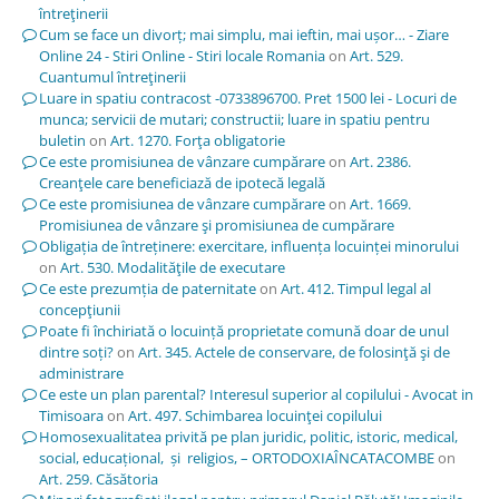
întreţinerii
Cum se face un divorț; mai simplu, mai ieftin, mai ușor… - Ziare
Online 24 - Stiri Online - Stiri locale Romania
on
Art. 529.
Cuantumul întreţinerii
Luare in spatiu contracost -0733896700. Pret 1500 lei - Locuri de
munca; servicii de mutari; constructii; luare in spatiu pentru
buletin
on
Art. 1270. Forţa obligatorie
Ce este promisiunea de vânzare cumpărare
on
Art. 2386.
Creanţele care beneficiază de ipotecă legală
Ce este promisiunea de vânzare cumpărare
on
Art. 1669.
Promisiunea de vânzare şi promisiunea de cumpărare
Obligația de întreținere: exercitare, influența locuinței minorului
on
Art. 530. Modalităţile de executare
Ce este prezumția de paternitate
on
Art. 412. Timpul legal al
concepţiunii
Poate fi închiriată o locuință proprietate comună doar de unul
dintre soți?
on
Art. 345. Actele de conservare, de folosinţă şi de
administrare
Ce este un plan parental? Interesul superior al copilului - Avocat in
Timisoara
on
Art. 497. Schimbarea locuinţei copilului
Homosexualitatea privită pe plan juridic, politic, istoric, medical,
social, educațional, și religios, – ORTODOXIAÎNCATACOMBE
on
Art. 259. Căsătoria