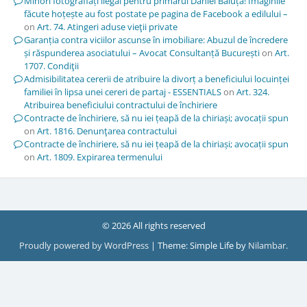
Minori fotografiați ilegal pentru primarul Daniel Băluță! Imaginile
făcute hoțește au fost postate pe pagina de Facebook a edilului –
on
Art. 74. Atingeri aduse vieţii private
Garanția contra viciilor ascunse în imobiliare: Abuzul de încredere
și răspunderea asociatului – Avocat Consultanță București
on
Art.
1707. Condiţii
Admisibilitatea cererii de atribuire la divorț a beneficiului locuinței
familiei în lipsa unei cereri de partaj - ESSENTIALS
on
Art. 324.
Atribuirea beneficiului contractului de închiriere
Contracte de închiriere, să nu iei țeapă de la chiriași; avocații spun
on
Art. 1816. Denunţarea contractului
Contracte de închiriere, să nu iei țeapă de la chiriași; avocații spun
on
Art. 1809. Expirarea termenului
© 2026 All rights reserved
Proudly powered by WordPress
|
Theme: Simple Life by
Nilambar
.