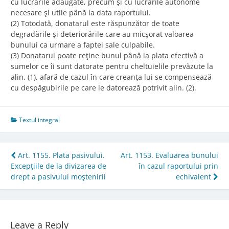
cu lucrările adăugate, precum şi cu lucrările autonome
necesare şi utile până la data raportului.
(2) Totodată, donatarul este răspunzător de toate
degradările şi deteriorările care au micşorat valoarea
bunului ca urmare a faptei sale culpabile.
(3) Donatarul poate reţine bunul până la plata efectivă a
sumelor ce îi sunt datorate pentru cheltuielile prevăzute la
alin. (1), afară de cazul în care creanţa lui se compensează
cu despăgubirile pe care le datorează potrivit alin. (2).
Textul integral
Post
Art. 1155. Plata pasivului.
Art. 1153. Evaluarea bunului
Excepţiile de la divizarea de
în cazul raportului prin
navigation
drept a pasivului moştenirii
echivalent
Leave a Reply