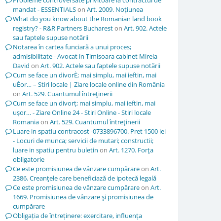
Probleme controversate privitoare la contractul de
mandat - ESSENTIALS
on
Art. 2009. Noţiunea
What do you know about the Romanian land book
registry? - R&R Partners Bucharest
on
Art. 902. Actele
sau faptele supuse notării
Notarea în cartea funciară a unui proces;
admisibilitate - Avocat in Timisoara cabinet Mirela
David
on
Art. 902. Actele sau faptele supuse notării
Cum se face un divorÈ; mai simplu, mai ieftin, mai
uÈor… – Stiri locale | Ziare locale online din România
on
Art. 529. Cuantumul întreţinerii
Cum se face un divorț; mai simplu, mai ieftin, mai
ușor… - Ziare Online 24 - Stiri Online - Stiri locale
Romania
on
Art. 529. Cuantumul întreţinerii
Luare in spatiu contracost -0733896700. Pret 1500 lei
- Locuri de munca; servicii de mutari; constructii;
luare in spatiu pentru buletin
on
Art. 1270. Forţa
obligatorie
Ce este promisiunea de vânzare cumpărare
on
Art.
2386. Creanţele care beneficiază de ipotecă legală
Ce este promisiunea de vânzare cumpărare
on
Art.
1669. Promisiunea de vânzare şi promisiunea de
cumpărare
Obligația de întreținere: exercitare, influența