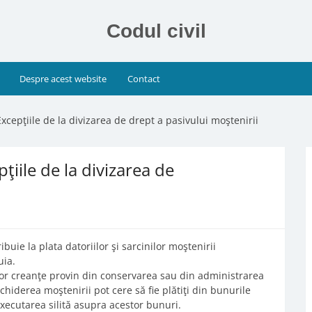
Codul civil
Despre acest website
Contact
Excepţiile de la divizarea de drept a pasivului moştenirii
pţiile de la divizarea de
ribuie la plata datoriilor şi sarcinilor moştenirii
uia.
căror creanţe provin din conservarea sau din administrarea
chiderea moştenirii pot cere să fie plătiţi din bunurile
executarea silită asupra acestor bunuri.