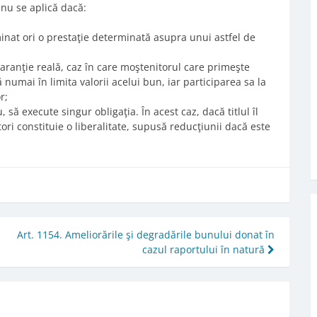
 nu se aplică dacă:
minat ori o prestaţie determinată asupra unui astfel de
garanţie reală, caz în care moştenitorul care primeşte
ă numai în limita valorii acelui bun, iar participarea sa la
r;
, să execute singur obligaţia. În acest caz, dacă titlul îl
ori constituie o liberalitate, supusă reducţiunii dacă este
Art. 1154. Ameliorările şi degradările bunului donat în
cazul raportului în natură