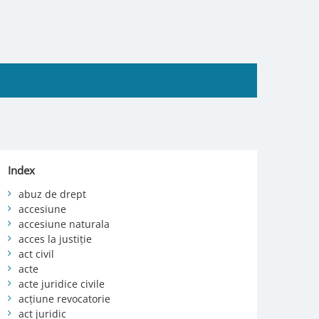
Index
abuz de drept
accesiune
accesiune naturala
acces la justiție
act civil
acte
acte juridice civile
acțiune revocatorie
act juridic