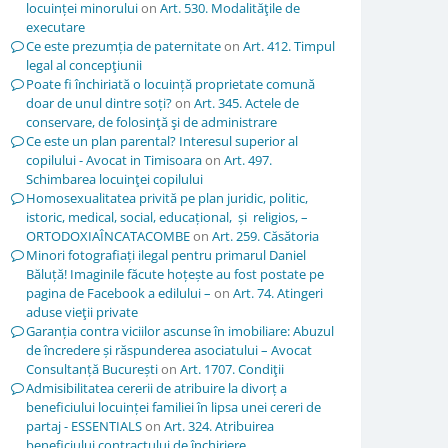
locuinței minorului
on
Art. 530. Modalităţile de
executare
Ce este prezumția de paternitate
on
Art. 412. Timpul
legal al concepţiunii
Poate fi închiriată o locuință proprietate comună
doar de unul dintre soți?
on
Art. 345. Actele de
conservare, de folosinţă şi de administrare
Ce este un plan parental? Interesul superior al
copilului - Avocat in Timisoara
on
Art. 497.
Schimbarea locuinţei copilului
Homosexualitatea privită pe plan juridic, politic,
istoric, medical, social, educațional, și religios, –
ORTODOXIAÎNCATACOMBE
on
Art. 259. Căsătoria
Minori fotografiați ilegal pentru primarul Daniel
Băluță! Imaginile făcute hoțește au fost postate pe
pagina de Facebook a edilului –
on
Art. 74. Atingeri
aduse vieţii private
Garanția contra viciilor ascunse în imobiliare: Abuzul
de încredere și răspunderea asociatului – Avocat
Consultanță București
on
Art. 1707. Condiţii
Admisibilitatea cererii de atribuire la divorț a
beneficiului locuinței familiei în lipsa unei cereri de
partaj - ESSENTIALS
on
Art. 324. Atribuirea
beneficiului contractului de închiriere