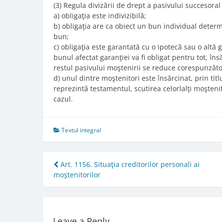
(3) Regula divizării de drept a pasivului succesoral
a) obligaţia este indivizibilă;
b) obligaţia are ca obiect un bun individual deter
bun;
c) obligaţia este garantată cu o ipotecă sau o altă 
bunul afectat garanţiei va fi obligat pentru tot, îns
restul pasivului moştenirii se reduce corespunzăto
d) unul dintre moştenitori este însărcinat, prin titlu
reprezintă testamentul, scutirea celorlalţi moştenit
cazul.
Textul integral
Post
Art. 1156. Situaţia creditorilor personali ai
moştenitorilor
navigation
Leave a Reply