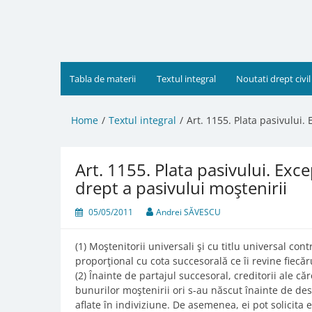
Skip
to
content
Tabla de materii
Textul integral
Noutati drept civil
Home
Textul integral
Art. 1155. Plata pasivului. 
Art. 1155. Plata pasivului. Exce
drept a pasivului moştenirii
05/05/2011
Andrei SĂVESCU
(1) Moştenitorii universali şi cu titlu universal cont
proporţional cu cota succesorală ce îi revine fiecăr
(2) Înainte de partajul succesoral, creditorii ale 
bunurilor moştenirii ori s-au născut înainte de des
aflate în indiviziune. De asemenea, ei pot solicita 