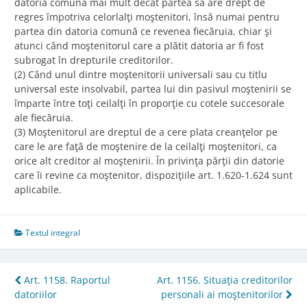
datoria comună mai mult decât partea sa are drept de
regres împotriva celorlalţi moştenitori, însă numai pentru
partea din datoria comună ce revenea fiecăruia, chiar şi
atunci când moştenitorul care a plătit datoria ar fi fost
subrogat în drepturile creditorilor.
(2) Când unul dintre moştenitorii universali sau cu titlu
universal este insolvabil, partea lui din pasivul moştenirii se
împarte între toţi ceilalţi în proporţie cu cotele succesorale
ale fiecăruia.
(3) Moştenitorul are dreptul de a cere plata creanţelor pe
care le are faţă de moştenire de la ceilalţi moştenitori, ca
orice alt creditor al moştenirii. În privinţa părţii din datorie
care îi revine ca moştenitor, dispoziţiile art. 1.620-1.624 sunt
aplicabile.
Textul integral
Post
Art. 1158. Raportul
Art. 1156. Situaţia creditorilor
datoriilor
personali ai moştenitorilor
navigation