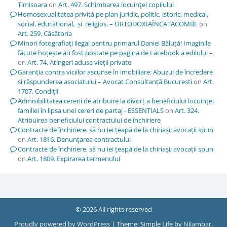
Timisoara
on
Art. 497. Schimbarea locuinţei copilului
Homosexualitatea privită pe plan juridic, politic, istoric, medical,
social, educațional, și religios, – ORTODOXIAÎNCATACOMBE
on
Art. 259. Căsătoria
Minori fotografiați ilegal pentru primarul Daniel Băluță! Imaginile
făcute hoțește au fost postate pe pagina de Facebook a edilului –
on
Art. 74. Atingeri aduse vieţii private
Garanția contra viciilor ascunse în imobiliare: Abuzul de încredere
și răspunderea asociatului – Avocat Consultanță București
on
Art.
1707. Condiţii
Admisibilitatea cererii de atribuire la divorț a beneficiului locuinței
familiei în lipsa unei cereri de partaj - ESSENTIALS
on
Art. 324.
Atribuirea beneficiului contractului de închiriere
Contracte de închiriere, să nu iei țeapă de la chiriași; avocații spun
on
Art. 1816. Denunţarea contractului
Contracte de închiriere, să nu iei țeapă de la chiriași; avocații spun
on
Art. 1809. Expirarea termenului
© 2026 All rights reserved
Proudly powered by WordPress
|
Theme: Simple Life by
Nilambar
.