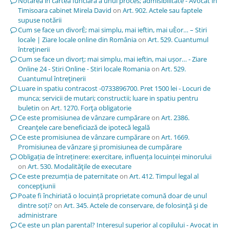
Notarea în cartea funciară a unui proces; admisibilitate - Avocat in
Timisoara cabinet Mirela David
on
Art. 902. Actele sau faptele
supuse notării
Cum se face un divorÈ; mai simplu, mai ieftin, mai uÈor… – Stiri
locale | Ziare locale online din România
on
Art. 529. Cuantumul
întreţinerii
Cum se face un divorț; mai simplu, mai ieftin, mai ușor… - Ziare
Online 24 - Stiri Online - Stiri locale Romania
on
Art. 529.
Cuantumul întreţinerii
Luare in spatiu contracost -0733896700. Pret 1500 lei - Locuri de
munca; servicii de mutari; constructii; luare in spatiu pentru
buletin
on
Art. 1270. Forţa obligatorie
Ce este promisiunea de vânzare cumpărare
on
Art. 2386.
Creanţele care beneficiază de ipotecă legală
Ce este promisiunea de vânzare cumpărare
on
Art. 1669.
Promisiunea de vânzare şi promisiunea de cumpărare
Obligația de întreținere: exercitare, influența locuinței minorului
on
Art. 530. Modalităţile de executare
Ce este prezumția de paternitate
on
Art. 412. Timpul legal al
concepţiunii
Poate fi închiriată o locuință proprietate comună doar de unul
dintre soți?
on
Art. 345. Actele de conservare, de folosinţă şi de
administrare
Ce este un plan parental? Interesul superior al copilului - Avocat in