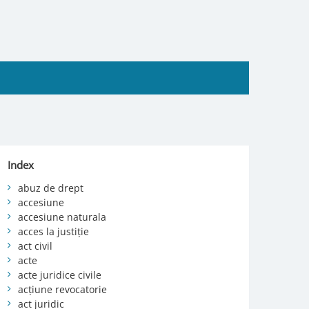
Index
abuz de drept
accesiune
accesiune naturala
acces la justiție
act civil
acte
acte juridice civile
acțiune revocatorie
act juridic