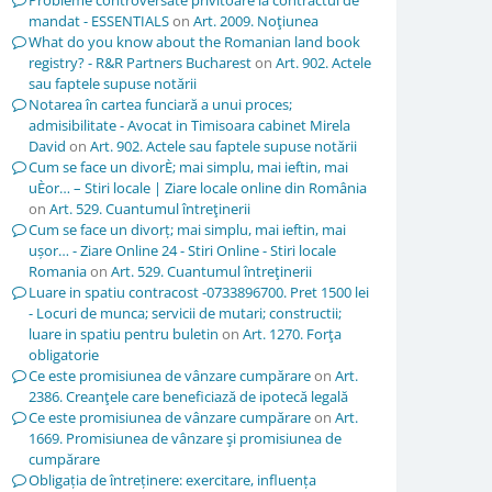
Probleme controversate privitoare la contractul de
mandat - ESSENTIALS
on
Art. 2009. Noţiunea
What do you know about the Romanian land book
registry? - R&R Partners Bucharest
on
Art. 902. Actele
sau faptele supuse notării
Notarea în cartea funciară a unui proces;
admisibilitate - Avocat in Timisoara cabinet Mirela
David
on
Art. 902. Actele sau faptele supuse notării
Cum se face un divorÈ; mai simplu, mai ieftin, mai
uÈor… – Stiri locale | Ziare locale online din România
on
Art. 529. Cuantumul întreţinerii
Cum se face un divorț; mai simplu, mai ieftin, mai
ușor… - Ziare Online 24 - Stiri Online - Stiri locale
Romania
on
Art. 529. Cuantumul întreţinerii
Luare in spatiu contracost -0733896700. Pret 1500 lei
- Locuri de munca; servicii de mutari; constructii;
luare in spatiu pentru buletin
on
Art. 1270. Forţa
obligatorie
Ce este promisiunea de vânzare cumpărare
on
Art.
2386. Creanţele care beneficiază de ipotecă legală
Ce este promisiunea de vânzare cumpărare
on
Art.
1669. Promisiunea de vânzare şi promisiunea de
cumpărare
Obligația de întreținere: exercitare, influența