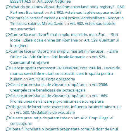
ESSENTIALS
on
Art. 2009. Noţiunea
What do you know about the Romanian land book registry? - R&R
Partners Bucharest
on
Art. 902. Actele sau faptele supuse notării
Notarea în cartea funciară a unui proces; admisibilitate - Avocat in
Timisoara cabinet Mirela David
on
Art. 902. Actele sau faptele
supuse notării
Cum se face un divorÈ; mai simplu, mai ieftin, mai uÈor… – Stiri
locale | Ziare locale online din România
on
Art. 529. Cuantumul
întreţinerii
Cum se face un divorț; mai simplu, mai ieftin, mai ușor… - Ziare
Online 24 - Stiri Online - Stiri locale Romania
on
Art. 529.
Cuantumul întreţinerii
Luare in spatiu contracost -0733896700. Pret 1500 lei - Locuri de
munca; servicii de mutari; constructii; luare in spatiu pentru
buletin
on
Art. 1270. Forţa obligatorie
Ce este promisiunea de vânzare cumpărare
on
Art. 2386.
Creanţele care beneficiază de ipotecă legală
Ce este promisiunea de vânzare cumpărare
on
Art. 1669.
Promisiunea de vânzare şi promisiunea de cumpărare
Obligația de întreținere: exercitare, influența locuinței minorului
on
Art. 530. Modalităţile de executare
Ce este prezumția de paternitate
on
Art. 412. Timpul legal al
concepţiunii
Poate fi închiriată o locuință proprietate comună doar de unul