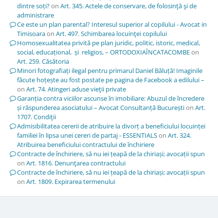
dintre soți?
on
Art. 345. Actele de conservare, de folosinţă şi de
administrare
Ce este un plan parental? Interesul superior al copilului - Avocat in
Timisoara
on
Art. 497. Schimbarea locuinţei copilului
Homosexualitatea privită pe plan juridic, politic, istoric, medical,
social, educațional, și religios, – ORTODOXIAÎNCATACOMBE
on
Art. 259. Căsătoria
Minori fotografiați ilegal pentru primarul Daniel Băluță! Imaginile
făcute hoțește au fost postate pe pagina de Facebook a edilului –
on
Art. 74. Atingeri aduse vieţii private
Garanția contra viciilor ascunse în imobiliare: Abuzul de încredere
și răspunderea asociatului – Avocat Consultanță București
on
Art.
1707. Condiţii
Admisibilitatea cererii de atribuire la divorț a beneficiului locuinței
familiei în lipsa unei cereri de partaj - ESSENTIALS
on
Art. 324.
Atribuirea beneficiului contractului de închiriere
Contracte de închiriere, să nu iei țeapă de la chiriași; avocații spun
on
Art. 1816. Denunţarea contractului
Contracte de închiriere, să nu iei țeapă de la chiriași; avocații spun
on
Art. 1809. Expirarea termenului