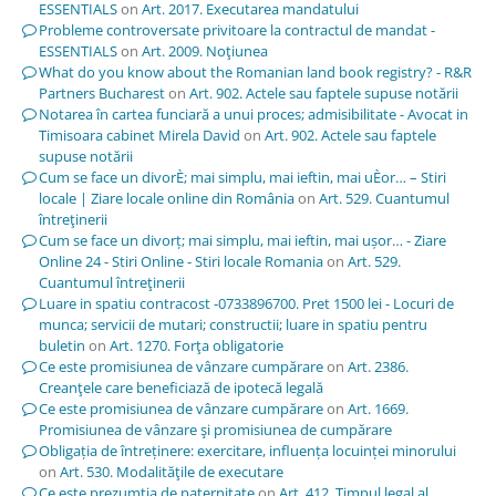
ESSENTIALS
on
Art. 2017. Executarea mandatului
Probleme controversate privitoare la contractul de mandat -
ESSENTIALS
on
Art. 2009. Noţiunea
What do you know about the Romanian land book registry? - R&R
Partners Bucharest
on
Art. 902. Actele sau faptele supuse notării
Notarea în cartea funciară a unui proces; admisibilitate - Avocat in
Timisoara cabinet Mirela David
on
Art. 902. Actele sau faptele
supuse notării
Cum se face un divorÈ; mai simplu, mai ieftin, mai uÈor… – Stiri
locale | Ziare locale online din România
on
Art. 529. Cuantumul
întreţinerii
Cum se face un divorț; mai simplu, mai ieftin, mai ușor… - Ziare
Online 24 - Stiri Online - Stiri locale Romania
on
Art. 529.
Cuantumul întreţinerii
Luare in spatiu contracost -0733896700. Pret 1500 lei - Locuri de
munca; servicii de mutari; constructii; luare in spatiu pentru
buletin
on
Art. 1270. Forţa obligatorie
Ce este promisiunea de vânzare cumpărare
on
Art. 2386.
Creanţele care beneficiază de ipotecă legală
Ce este promisiunea de vânzare cumpărare
on
Art. 1669.
Promisiunea de vânzare şi promisiunea de cumpărare
Obligația de întreținere: exercitare, influența locuinței minorului
on
Art. 530. Modalităţile de executare
Ce este prezumția de paternitate
on
Art. 412. Timpul legal al