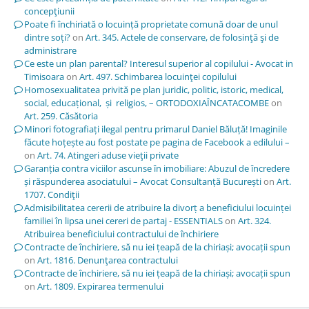
concepţiunii
Poate fi închiriată o locuință proprietate comună doar de unul
dintre soți?
on
Art. 345. Actele de conservare, de folosinţă şi de
administrare
Ce este un plan parental? Interesul superior al copilului - Avocat in
Timisoara
on
Art. 497. Schimbarea locuinţei copilului
Homosexualitatea privită pe plan juridic, politic, istoric, medical,
social, educațional, și religios, – ORTODOXIAÎNCATACOMBE
on
Art. 259. Căsătoria
Minori fotografiați ilegal pentru primarul Daniel Băluță! Imaginile
făcute hoțește au fost postate pe pagina de Facebook a edilului –
on
Art. 74. Atingeri aduse vieţii private
Garanția contra viciilor ascunse în imobiliare: Abuzul de încredere
și răspunderea asociatului – Avocat Consultanță București
on
Art.
1707. Condiţii
Admisibilitatea cererii de atribuire la divorț a beneficiului locuinței
familiei în lipsa unei cereri de partaj - ESSENTIALS
on
Art. 324.
Atribuirea beneficiului contractului de închiriere
Contracte de închiriere, să nu iei țeapă de la chiriași; avocații spun
on
Art. 1816. Denunţarea contractului
Contracte de închiriere, să nu iei țeapă de la chiriași; avocații spun
on
Art. 1809. Expirarea termenului