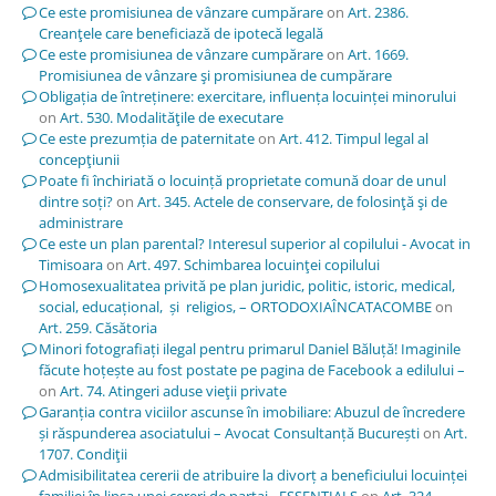
Ce este promisiunea de vânzare cumpărare
on
Art. 2386.
Creanţele care beneficiază de ipotecă legală
Ce este promisiunea de vânzare cumpărare
on
Art. 1669.
Promisiunea de vânzare şi promisiunea de cumpărare
Obligația de întreținere: exercitare, influența locuinței minorului
on
Art. 530. Modalităţile de executare
Ce este prezumția de paternitate
on
Art. 412. Timpul legal al
concepţiunii
Poate fi închiriată o locuință proprietate comună doar de unul
dintre soți?
on
Art. 345. Actele de conservare, de folosinţă şi de
administrare
Ce este un plan parental? Interesul superior al copilului - Avocat in
Timisoara
on
Art. 497. Schimbarea locuinţei copilului
Homosexualitatea privită pe plan juridic, politic, istoric, medical,
social, educațional, și religios, – ORTODOXIAÎNCATACOMBE
on
Art. 259. Căsătoria
Minori fotografiați ilegal pentru primarul Daniel Băluță! Imaginile
făcute hoțește au fost postate pe pagina de Facebook a edilului –
on
Art. 74. Atingeri aduse vieţii private
Garanția contra viciilor ascunse în imobiliare: Abuzul de încredere
și răspunderea asociatului – Avocat Consultanță București
on
Art.
1707. Condiţii
Admisibilitatea cererii de atribuire la divorț a beneficiului locuinței
familiei în lipsa unei cereri de partaj - ESSENTIALS
on
Art. 324.