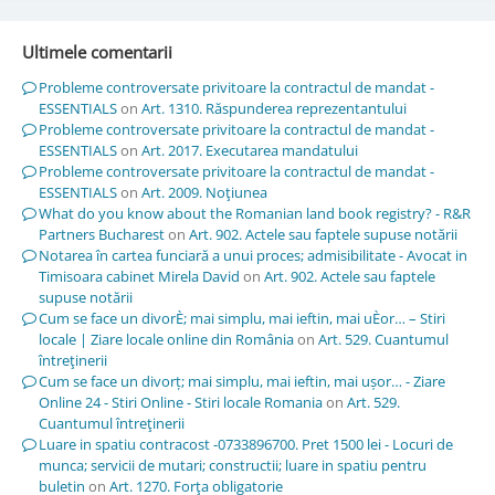
Ultimele comentarii
Probleme controversate privitoare la contractul de mandat -
ESSENTIALS
on
Art. 1310. Răspunderea reprezentantului
Probleme controversate privitoare la contractul de mandat -
ESSENTIALS
on
Art. 2017. Executarea mandatului
Probleme controversate privitoare la contractul de mandat -
ESSENTIALS
on
Art. 2009. Noţiunea
What do you know about the Romanian land book registry? - R&R
Partners Bucharest
on
Art. 902. Actele sau faptele supuse notării
Notarea în cartea funciară a unui proces; admisibilitate - Avocat in
Timisoara cabinet Mirela David
on
Art. 902. Actele sau faptele
supuse notării
Cum se face un divorÈ; mai simplu, mai ieftin, mai uÈor… – Stiri
locale | Ziare locale online din România
on
Art. 529. Cuantumul
întreţinerii
Cum se face un divorț; mai simplu, mai ieftin, mai ușor… - Ziare
Online 24 - Stiri Online - Stiri locale Romania
on
Art. 529.
Cuantumul întreţinerii
Luare in spatiu contracost -0733896700. Pret 1500 lei - Locuri de
munca; servicii de mutari; constructii; luare in spatiu pentru
buletin
on
Art. 1270. Forţa obligatorie