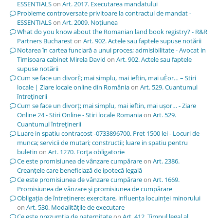
ESSENTIALS
on
Art. 2017. Executarea mandatului
Probleme controversate privitoare la contractul de mandat -
ESSENTIALS
on
Art. 2009. Noţiunea
What do you know about the Romanian land book registry? - R&R
Partners Bucharest
on
Art. 902. Actele sau faptele supuse notării
Notarea în cartea funciară a unui proces; admisibilitate - Avocat in
Timisoara cabinet Mirela David
on
Art. 902. Actele sau faptele
supuse notării
Cum se face un divorÈ; mai simplu, mai ieftin, mai uÈor… – Stiri
locale | Ziare locale online din România
on
Art. 529. Cuantumul
întreţinerii
Cum se face un divorț; mai simplu, mai ieftin, mai ușor… - Ziare
Online 24 - Stiri Online - Stiri locale Romania
on
Art. 529.
Cuantumul întreţinerii
Luare in spatiu contracost -0733896700. Pret 1500 lei - Locuri de
munca; servicii de mutari; constructii; luare in spatiu pentru
buletin
on
Art. 1270. Forţa obligatorie
Ce este promisiunea de vânzare cumpărare
on
Art. 2386.
Creanţele care beneficiază de ipotecă legală
Ce este promisiunea de vânzare cumpărare
on
Art. 1669.
Promisiunea de vânzare şi promisiunea de cumpărare
Obligația de întreținere: exercitare, influența locuinței minorului
on
Art. 530. Modalităţile de executare
Ce este prezumția de paternitate
on
Art. 412. Timpul legal al