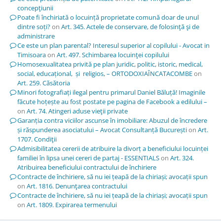
concepţiunii
Poate fi închiriată o locuință proprietate comună doar de unul
dintre soți?
on
Art. 345. Actele de conservare, de folosinţă şi de
administrare
Ce este un plan parental? Interesul superior al copilului - Avocat in
Timisoara
on
Art. 497. Schimbarea locuinţei copilului
Homosexualitatea privită pe plan juridic, politic, istoric, medical,
social, educațional, și religios, – ORTODOXIAÎNCATACOMBE
on
Art. 259. Căsătoria
Minori fotografiați ilegal pentru primarul Daniel Băluță! Imaginile
făcute hoțește au fost postate pe pagina de Facebook a edilului –
on
Art. 74. Atingeri aduse vieţii private
Garanția contra viciilor ascunse în imobiliare: Abuzul de încredere
și răspunderea asociatului – Avocat Consultanță București
on
Art.
1707. Condiţii
Admisibilitatea cererii de atribuire la divorț a beneficiului locuinței
familiei în lipsa unei cereri de partaj - ESSENTIALS
on
Art. 324.
Atribuirea beneficiului contractului de închiriere
Contracte de închiriere, să nu iei țeapă de la chiriași; avocații spun
on
Art. 1816. Denunţarea contractului
Contracte de închiriere, să nu iei țeapă de la chiriași; avocații spun
on
Art. 1809. Expirarea termenului