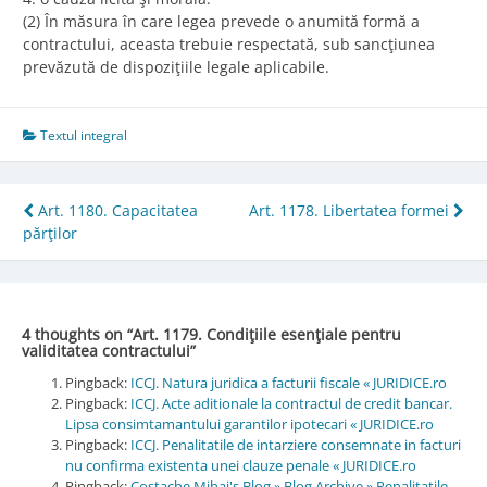
(2) În măsura în care legea prevede o anumită formă a
contractului, aceasta trebuie respectată, sub sancţiunea
prevăzută de dispoziţiile legale aplicabile.
Textul integral
Post
Art. 1180. Capacitatea
Art. 1178. Libertatea formei
părţilor
navigation
4 thoughts on “
Art. 1179. Condiţiile esenţiale pentru
validitatea contractului
”
Pingback:
ICCJ. Natura juridica a facturii fiscale « JURIDICE.ro
Pingback:
ICCJ. Acte aditionale la contractul de credit bancar.
Lipsa consimtamantului garantilor ipotecari « JURIDICE.ro
Pingback:
ICCJ. Penalitatile de intarziere consemnate in facturi
nu confirma existenta unei clauze penale « JURIDICE.ro
Pingback:
Costache Mihai's Blog » Blog Archive » Penalitatile