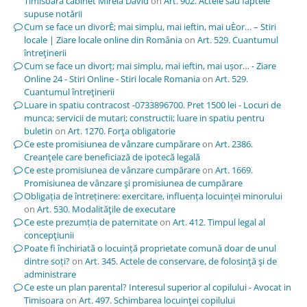
Timisoara cabinet Mirela David
on
Art. 902. Actele sau faptele
supuse notării
Cum se face un divorÈ; mai simplu, mai ieftin, mai uÈor… – Stiri
locale | Ziare locale online din România
on
Art. 529. Cuantumul
întreţinerii
Cum se face un divorț; mai simplu, mai ieftin, mai ușor… - Ziare
Online 24 - Stiri Online - Stiri locale Romania
on
Art. 529.
Cuantumul întreţinerii
Luare in spatiu contracost -0733896700. Pret 1500 lei - Locuri de
munca; servicii de mutari; constructii; luare in spatiu pentru
buletin
on
Art. 1270. Forţa obligatorie
Ce este promisiunea de vânzare cumpărare
on
Art. 2386.
Creanţele care beneficiază de ipotecă legală
Ce este promisiunea de vânzare cumpărare
on
Art. 1669.
Promisiunea de vânzare şi promisiunea de cumpărare
Obligația de întreținere: exercitare, influența locuinței minorului
on
Art. 530. Modalităţile de executare
Ce este prezumția de paternitate
on
Art. 412. Timpul legal al
concepţiunii
Poate fi închiriată o locuință proprietate comună doar de unul
dintre soți?
on
Art. 345. Actele de conservare, de folosinţă şi de
administrare
Ce este un plan parental? Interesul superior al copilului - Avocat in
Timisoara
on
Art. 497. Schimbarea locuinţei copilului