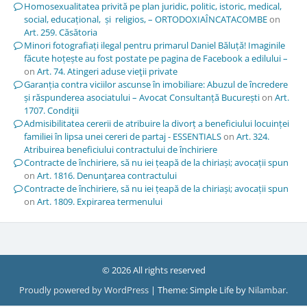
Homosexualitatea privită pe plan juridic, politic, istoric, medical,
social, educațional, și religios, – ORTODOXIAÎNCATACOMBE
on
Art. 259. Căsătoria
Minori fotografiați ilegal pentru primarul Daniel Băluță! Imaginile
făcute hoțește au fost postate pe pagina de Facebook a edilului –
on
Art. 74. Atingeri aduse vieţii private
Garanția contra viciilor ascunse în imobiliare: Abuzul de încredere
și răspunderea asociatului – Avocat Consultanță București
on
Art.
1707. Condiţii
Admisibilitatea cererii de atribuire la divorț a beneficiului locuinței
familiei în lipsa unei cereri de partaj - ESSENTIALS
on
Art. 324.
Atribuirea beneficiului contractului de închiriere
Contracte de închiriere, să nu iei țeapă de la chiriași; avocații spun
on
Art. 1816. Denunţarea contractului
Contracte de închiriere, să nu iei țeapă de la chiriași; avocații spun
on
Art. 1809. Expirarea termenului
© 2026 All rights reserved
Proudly powered by WordPress
|
Theme: Simple Life by
Nilambar
.