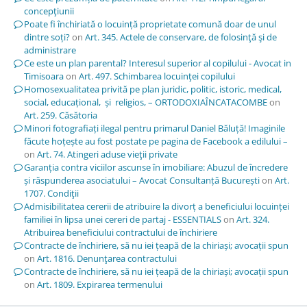
concepţiunii
Poate fi închiriată o locuință proprietate comună doar de unul
dintre soți?
on
Art. 345. Actele de conservare, de folosinţă şi de
administrare
Ce este un plan parental? Interesul superior al copilului - Avocat in
Timisoara
on
Art. 497. Schimbarea locuinţei copilului
Homosexualitatea privită pe plan juridic, politic, istoric, medical,
social, educațional, și religios, – ORTODOXIAÎNCATACOMBE
on
Art. 259. Căsătoria
Minori fotografiați ilegal pentru primarul Daniel Băluță! Imaginile
făcute hoțește au fost postate pe pagina de Facebook a edilului –
on
Art. 74. Atingeri aduse vieţii private
Garanția contra viciilor ascunse în imobiliare: Abuzul de încredere
și răspunderea asociatului – Avocat Consultanță București
on
Art.
1707. Condiţii
Admisibilitatea cererii de atribuire la divorț a beneficiului locuinței
familiei în lipsa unei cereri de partaj - ESSENTIALS
on
Art. 324.
Atribuirea beneficiului contractului de închiriere
Contracte de închiriere, să nu iei țeapă de la chiriași; avocații spun
on
Art. 1816. Denunţarea contractului
Contracte de închiriere, să nu iei țeapă de la chiriași; avocații spun
on
Art. 1809. Expirarea termenului