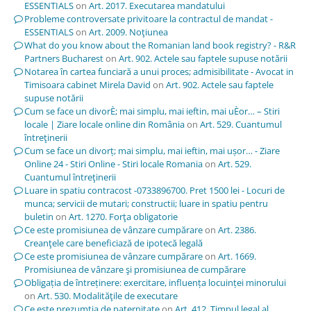
ESSENTIALS
on
Art. 2017. Executarea mandatului
Probleme controversate privitoare la contractul de mandat -
ESSENTIALS
on
Art. 2009. Noţiunea
What do you know about the Romanian land book registry? - R&R
Partners Bucharest
on
Art. 902. Actele sau faptele supuse notării
Notarea în cartea funciară a unui proces; admisibilitate - Avocat in
Timisoara cabinet Mirela David
on
Art. 902. Actele sau faptele
supuse notării
Cum se face un divorÈ; mai simplu, mai ieftin, mai uÈor… – Stiri
locale | Ziare locale online din România
on
Art. 529. Cuantumul
întreţinerii
Cum se face un divorț; mai simplu, mai ieftin, mai ușor… - Ziare
Online 24 - Stiri Online - Stiri locale Romania
on
Art. 529.
Cuantumul întreţinerii
Luare in spatiu contracost -0733896700. Pret 1500 lei - Locuri de
munca; servicii de mutari; constructii; luare in spatiu pentru
buletin
on
Art. 1270. Forţa obligatorie
Ce este promisiunea de vânzare cumpărare
on
Art. 2386.
Creanţele care beneficiază de ipotecă legală
Ce este promisiunea de vânzare cumpărare
on
Art. 1669.
Promisiunea de vânzare şi promisiunea de cumpărare
Obligația de întreținere: exercitare, influența locuinței minorului
on
Art. 530. Modalităţile de executare
Ce este prezumția de paternitate
on
Art. 412. Timpul legal al