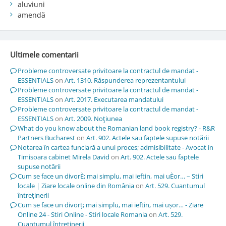
aluviuni
amendă
Ultimele comentarii
Probleme controversate privitoare la contractul de mandat -
ESSENTIALS
on
Art. 1310. Răspunderea reprezentantului
Probleme controversate privitoare la contractul de mandat -
ESSENTIALS
on
Art. 2017. Executarea mandatului
Probleme controversate privitoare la contractul de mandat -
ESSENTIALS
on
Art. 2009. Noţiunea
What do you know about the Romanian land book registry? - R&R
Partners Bucharest
on
Art. 902. Actele sau faptele supuse notării
Notarea în cartea funciară a unui proces; admisibilitate - Avocat in
Timisoara cabinet Mirela David
on
Art. 902. Actele sau faptele
supuse notării
Cum se face un divorÈ; mai simplu, mai ieftin, mai uÈor… – Stiri
locale | Ziare locale online din România
on
Art. 529. Cuantumul
întreţinerii
Cum se face un divorț; mai simplu, mai ieftin, mai ușor… - Ziare
Online 24 - Stiri Online - Stiri locale Romania
on
Art. 529.
Cuantumul întreţinerii