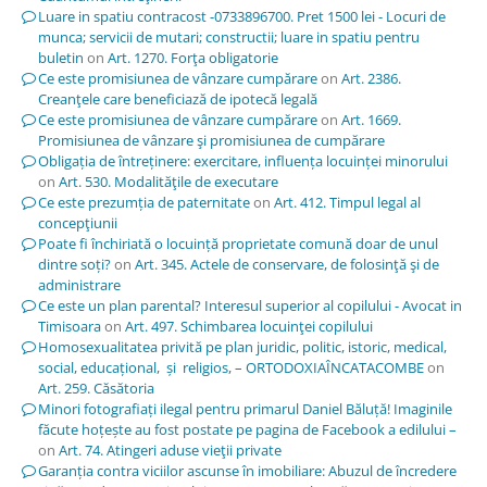
Luare in spatiu contracost -0733896700. Pret 1500 lei - Locuri de
munca; servicii de mutari; constructii; luare in spatiu pentru
buletin
on
Art. 1270. Forţa obligatorie
Ce este promisiunea de vânzare cumpărare
on
Art. 2386.
Creanţele care beneficiază de ipotecă legală
Ce este promisiunea de vânzare cumpărare
on
Art. 1669.
Promisiunea de vânzare şi promisiunea de cumpărare
Obligația de întreținere: exercitare, influența locuinței minorului
on
Art. 530. Modalităţile de executare
Ce este prezumția de paternitate
on
Art. 412. Timpul legal al
concepţiunii
Poate fi închiriată o locuință proprietate comună doar de unul
dintre soți?
on
Art. 345. Actele de conservare, de folosinţă şi de
administrare
Ce este un plan parental? Interesul superior al copilului - Avocat in
Timisoara
on
Art. 497. Schimbarea locuinţei copilului
Homosexualitatea privită pe plan juridic, politic, istoric, medical,
social, educațional, și religios, – ORTODOXIAÎNCATACOMBE
on
Art. 259. Căsătoria
Minori fotografiați ilegal pentru primarul Daniel Băluță! Imaginile
făcute hoțește au fost postate pe pagina de Facebook a edilului –
on
Art. 74. Atingeri aduse vieţii private
Garanția contra viciilor ascunse în imobiliare: Abuzul de încredere