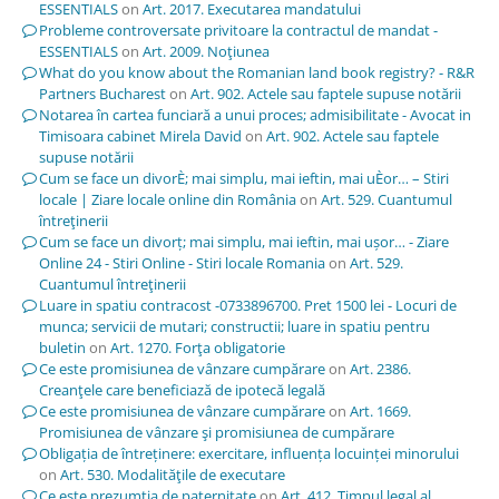
ESSENTIALS
on
Art. 2017. Executarea mandatului
Probleme controversate privitoare la contractul de mandat -
ESSENTIALS
on
Art. 2009. Noţiunea
What do you know about the Romanian land book registry? - R&R
Partners Bucharest
on
Art. 902. Actele sau faptele supuse notării
Notarea în cartea funciară a unui proces; admisibilitate - Avocat in
Timisoara cabinet Mirela David
on
Art. 902. Actele sau faptele
supuse notării
Cum se face un divorÈ; mai simplu, mai ieftin, mai uÈor… – Stiri
locale | Ziare locale online din România
on
Art. 529. Cuantumul
întreţinerii
Cum se face un divorț; mai simplu, mai ieftin, mai ușor… - Ziare
Online 24 - Stiri Online - Stiri locale Romania
on
Art. 529.
Cuantumul întreţinerii
Luare in spatiu contracost -0733896700. Pret 1500 lei - Locuri de
munca; servicii de mutari; constructii; luare in spatiu pentru
buletin
on
Art. 1270. Forţa obligatorie
Ce este promisiunea de vânzare cumpărare
on
Art. 2386.
Creanţele care beneficiază de ipotecă legală
Ce este promisiunea de vânzare cumpărare
on
Art. 1669.
Promisiunea de vânzare şi promisiunea de cumpărare
Obligația de întreținere: exercitare, influența locuinței minorului
on
Art. 530. Modalităţile de executare
Ce este prezumția de paternitate
on
Art. 412. Timpul legal al