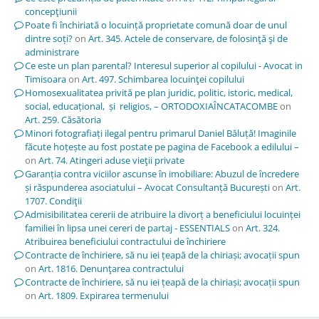
concepţiunii
Poate fi închiriată o locuință proprietate comună doar de unul
dintre soți?
on
Art. 345. Actele de conservare, de folosinţă şi de
administrare
Ce este un plan parental? Interesul superior al copilului - Avocat in
Timisoara
on
Art. 497. Schimbarea locuinţei copilului
Homosexualitatea privită pe plan juridic, politic, istoric, medical,
social, educațional, și religios, – ORTODOXIAÎNCATACOMBE
on
Art. 259. Căsătoria
Minori fotografiați ilegal pentru primarul Daniel Băluță! Imaginile
făcute hoțește au fost postate pe pagina de Facebook a edilului –
on
Art. 74. Atingeri aduse vieţii private
Garanția contra viciilor ascunse în imobiliare: Abuzul de încredere
și răspunderea asociatului – Avocat Consultanță București
on
Art.
1707. Condiţii
Admisibilitatea cererii de atribuire la divorț a beneficiului locuinței
familiei în lipsa unei cereri de partaj - ESSENTIALS
on
Art. 324.
Atribuirea beneficiului contractului de închiriere
Contracte de închiriere, să nu iei țeapă de la chiriași; avocații spun
on
Art. 1816. Denunţarea contractului
Contracte de închiriere, să nu iei țeapă de la chiriași; avocații spun
on
Art. 1809. Expirarea termenului