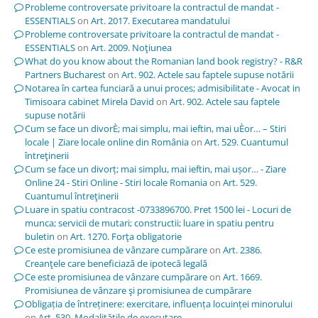
Probleme controversate privitoare la contractul de mandat -
ESSENTIALS
on
Art. 2017. Executarea mandatului
Probleme controversate privitoare la contractul de mandat -
ESSENTIALS
on
Art. 2009. Noţiunea
What do you know about the Romanian land book registry? - R&R
Partners Bucharest
on
Art. 902. Actele sau faptele supuse notării
Notarea în cartea funciară a unui proces; admisibilitate - Avocat in
Timisoara cabinet Mirela David
on
Art. 902. Actele sau faptele
supuse notării
Cum se face un divorÈ; mai simplu, mai ieftin, mai uÈor… – Stiri
locale | Ziare locale online din România
on
Art. 529. Cuantumul
întreţinerii
Cum se face un divorț; mai simplu, mai ieftin, mai ușor… - Ziare
Online 24 - Stiri Online - Stiri locale Romania
on
Art. 529.
Cuantumul întreţinerii
Luare in spatiu contracost -0733896700. Pret 1500 lei - Locuri de
munca; servicii de mutari; constructii; luare in spatiu pentru
buletin
on
Art. 1270. Forţa obligatorie
Ce este promisiunea de vânzare cumpărare
on
Art. 2386.
Creanţele care beneficiază de ipotecă legală
Ce este promisiunea de vânzare cumpărare
on
Art. 1669.
Promisiunea de vânzare şi promisiunea de cumpărare
Obligația de întreținere: exercitare, influența locuinței minorului
on
Art. 530. Modalităţile de executare