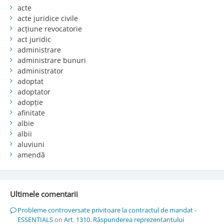
acte
acte juridice civile
acțiune revocatorie
act juridic
administrare
administrare bunuri
administrator
adoptat
adoptator
adopție
afinitate
albie
albii
aluviuni
amendă
Ultimele comentarii
Probleme controversate privitoare la contractul de mandat -
ESSENTIALS
on
Art. 1310. Răspunderea reprezentantului