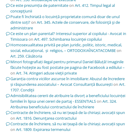
Ce este prezumția de paternitate
on
Art. 412. Timpul legal al
concepţiunii
Poate fi închiriată o locuință proprietate comună doar de unul
dintre soți?
on
Art. 345. Actele de conservare, de folosinţă şi de
administrare
Ce este un plan parental? Interesul superior al copilului - Avocat in
Timisoara
on
Art. 497. Schimbarea locuinţei copilului
Homosexualitatea privită pe plan juridic, politic, istoric, medical,
social, educațional, și religios, – ORTODOXIAÎNCATACOMBE
on
Art. 259. Căsătoria
Minori fotografiați ilegal pentru primarul Daniel Băluță! Imaginile
făcute hoțește au fost postate pe pagina de Facebook a edilului –
on
Art. 74. Atingeri aduse vieţii private
Garanția contra viciilor ascunse în imobiliare: Abuzul de încredere
și răspunderea asociatului – Avocat Consultanță București
on
Art.
1707. Condiţii
Admisibilitatea cererii de atribuire la divorț a beneficiului locuinței
familiei în lipsa unei cereri de partaj - ESSENTIALS
on
Art. 324.
Atribuirea beneficiului contractului de închiriere
Contracte de închiriere, să nu iei țeapă de la chiriași; avocații spun
on
Art. 1816. Denunţarea contractului
Contracte de închiriere, să nu iei țeapă de la chiriași; avocații spun
on
Art. 1809. Expirarea termenului