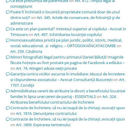
Ce este prezumția de paternitate
on
Art. 412. Timpul legal al
concepţiunii
Poate fi închiriată o locuință proprietate comună doar de unul
dintre soți?
on
Art. 345. Actele de conservare, de folosinţă şi de
administrare
Ce este un plan parental? Interesul superior al copilului - Avocat in
Timisoara
on
Art. 497. Schimbarea locuinţei copilului
Homosexualitatea privită pe plan juridic, politic, istoric, medical,
social, educațional, și religios, – ORTODOXIAÎNCATACOMBE
on
Art. 259. Căsătoria
Minori fotografiați ilegal pentru primarul Daniel Băluță! Imaginile
făcute hoțește au fost postate pe pagina de Facebook a edilului –
on
Art. 74. Atingeri aduse vieţii private
Garanția contra viciilor ascunse în imobiliare: Abuzul de încredere
și răspunderea asociatului – Avocat Consultanță București
on
Art.
1707. Condiţii
Admisibilitatea cererii de atribuire la divorț a beneficiului locuinței
familiei în lipsa unei cereri de partaj - ESSENTIALS
on
Art. 324.
Atribuirea beneficiului contractului de închiriere
Contracte de închiriere, să nu iei țeapă de la chiriași; avocații spun
on
Art. 1816. Denunţarea contractului
Contracte de închiriere, să nu iei țeapă de la chiriași; avocații spun
on
Art. 1809. Expirarea termenului