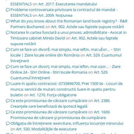
ESSENTIALS
on
Art. 2017. Executarea mandatului
Probleme controversate privitoare la contractul de mandat -
ESSENTIALS
on
Art. 2009. Noţiunea
What do you know about the Romanian land book registry? - R&R
Partners Bucharest
on
Art. 902. Actele sau faptele supuse notării
Notarea în cartea funciară a unui proces; admisibilitate - Avocat in
Timisoara cabinet Mirela David
on
Art. 902. Actele sau faptele
supuse notării
Cum se face un divorÈ; mai simplu, mai ieftin, mai uÈor… – Stiri
locale | Ziare locale online din România
on
Art. 529. Cuantumul
întreţinerii
Cum se face un divorț; mai simplu, mai ieftin, mai ușor… - Ziare
Online 24 - Stiri Online - Stiri locale Romania
on
Art. 529.
Cuantumul întreţinerii
Luare in spatiu contracost -0733896700. Pret 1500 lei - Locuri de
munca; servicii de mutari; constructii; luare in spatiu pentru
buletin
on
Art. 1270. Forţa obligatorie
Ce este promisiunea de vânzare cumpărare
on
Art. 2386.
Creanţele care beneficiază de ipotecă legală
Ce este promisiunea de vânzare cumpărare
on
Art. 1669.
Promisiunea de vânzare şi promisiunea de cumpărare
Obligația de întreținere: exercitare, influența locuinței minorului
on
Art. 530. Modalităţile de executare