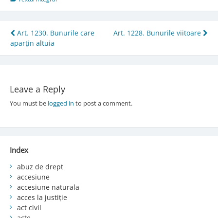
Post
Art. 1230. Bunurile care
Art. 1228. Bunurile viitoare
aparţin altuia
navigation
Leave a Reply
You must be
logged in
to post a comment.
Index
abuz de drept
accesiune
accesiune naturala
acces la justiție
act civil
acte