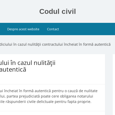
Codul civil
Despre acest website
Contact
iciului în cazul nulităţii contractului încheiat în formă autentică
ui în cazul nulităţii
 autentică
ului încheiat în formă autentică pentru o cauză de nulitate
ului, partea prejudiciată poate cere obligarea notarului
iile răspunderii civile delictuale pentru fapta proprie.