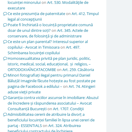
locuinței minorului
on
Art. 530. Modalităţile de
executare
Ce este prezumția de paternitate
on
Art. 412. Timpul
legal al concepţiunii
Poate fi închiriată o locuință proprietate comună
doar de unul dintre soți?
on
Art. 345. Actele de
conservare, de folosinţă şi de administrare
Ce este un plan parental? Interesul superior al
copilului - Avocat in Timisoara
on
Art. 497.
Schimbarea locuinţei copilului
Homosexualitatea privită pe plan juridic, politic,
istoric, medical, social, educațional, și religios, –
ORTODOXIAÎNCATACOMBE
on
Art. 259. Căsătoria
Minori fotografiați ilegal pentru primarul Daniel
Băluță! Imaginile făcute hoțește au fost postate pe
pagina de Facebook a edilului –
on
Art. 74. Atingeri
aduse vieţii private
Garanția contra viciilor ascunse în imobiliare: Abuzul
de încredere și răspunderea asociatului – Avocat
Consultanță București
on
Art. 1707. Condiţii
Admisibilitatea cererii de atribuire la divorț a
beneficiului locuinței familiei în lipsa unei cereri de
partaj - ESSENTIALS
on
Art. 324. Atribuirea
beneficiului contractului de închiriere