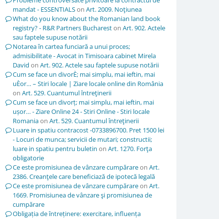
Probleme controversate privitoare la contractul de
mandat - ESSENTIALS
on
Art. 2009. Noţiunea
What do you know about the Romanian land book
registry? - R&R Partners Bucharest
on
Art. 902. Actele
sau faptele supuse notării
Notarea în cartea funciară a unui proces;
admisibilitate - Avocat in Timisoara cabinet Mirela
David
on
Art. 902. Actele sau faptele supuse notării
Cum se face un divorÈ; mai simplu, mai ieftin, mai
uÈor… – Stiri locale | Ziare locale online din România
on
Art. 529. Cuantumul întreţinerii
Cum se face un divorț; mai simplu, mai ieftin, mai
ușor… - Ziare Online 24 - Stiri Online - Stiri locale
Romania
on
Art. 529. Cuantumul întreţinerii
Luare in spatiu contracost -0733896700. Pret 1500 lei
- Locuri de munca; servicii de mutari; constructii;
luare in spatiu pentru buletin
on
Art. 1270. Forţa
obligatorie
Ce este promisiunea de vânzare cumpărare
on
Art.
2386. Creanţele care beneficiază de ipotecă legală
Ce este promisiunea de vânzare cumpărare
on
Art.
1669. Promisiunea de vânzare şi promisiunea de
cumpărare
Obligația de întreținere: exercitare, influența