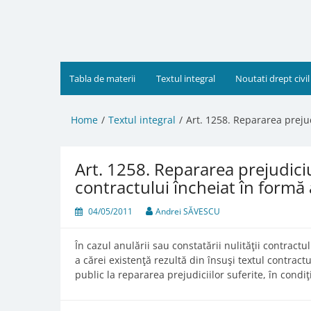
Skip
to
content
Tabla de materii
Textul integral
Noutati drept civil
Home
Textul integral
Art. 1258. Repararea prejud
Art. 1258. Repararea prejudiciul
contractului încheiat în formă
04/05/2011
Andrei SĂVESCU
În cazul anulării sau constatării nulităţii contract
a cărei existenţă rezultă din însuşi textul contract
public la repararea prejudiciilor suferite, în condiţ