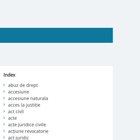
Index
abuz de drept
accesiune
accesiune naturala
acces la justiție
act civil
acte
acte juridice civile
acțiune revocatorie
act juridic