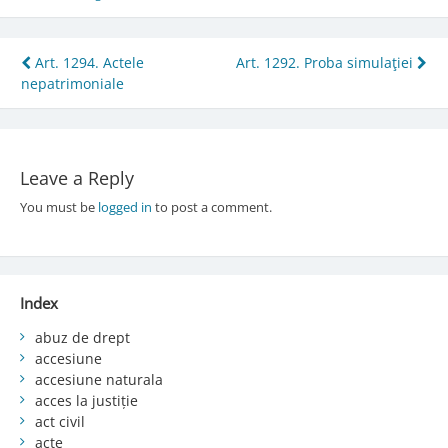
Post
Art. 1294. Actele
Art. 1292. Proba simulaţiei
nepatrimoniale
navigation
Leave a Reply
You must be
logged in
to post a comment.
Index
abuz de drept
accesiune
accesiune naturala
acces la justiție
act civil
acte