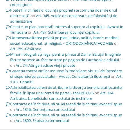
concepţiunii
Poate fi închiriată o locuință proprietate comună doar de unul
dintre soți?
on
Art. 345. Actele de conservare, de folosinţă şi de
administrare
Ce este un plan parental? Interesul superior al copilului - Avocat in
Timisoara
on
Art. 497. Schimbarea locuinţei copilului
Homosexualitatea privită pe plan juridic, politic, istoric, medical,
social, educațional, și religios, – ORTODOXIAÎNCATACOMBE
on
Art. 259. Căsătoria
Minori fotografiați ilegal pentru primarul Daniel Băluță! Imaginile
făcute hoțește au fost postate pe pagina de Facebook a edilului –
on
Art. 74. Atingeri aduse vieţii private
Garanția contra viciilor ascunse în imobiliare: Abuzul de încredere
și răspunderea asociatului – Avocat Consultanță București
on
Art.
1707. Condiţii
Admisibilitatea cererii de atribuire la divorț a beneficiului locuinței
familiei în lipsa unei cereri de partaj - ESSENTIALS
on
Art. 324.
Atribuirea beneficiului contractului de închiriere
Contracte de închiriere, să nu iei țeapă de la chiriași; avocații spun
on
Art. 1816. Denunţarea contractului
Contracte de închiriere, să nu iei țeapă de la chiriași; avocații spun
on
Art. 1809. Expirarea termenului