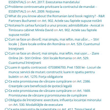
ESSENTIALS
on
Art. 2017. Executarea mandatului
Probleme controversate privitoare la contractul de mandat -
ESSENTIALS
on
Art. 2009. Noţiunea
What do you know about the Romanian land book registry? - R&R
Partners Bucharest
on
Art. 902. Actele sau faptele supuse notării
Notarea în cartea funciară a unui proces; admisibilitate - Avocat in
Timisoara cabinet Mirela David
on
Art. 902. Actele sau faptele
supuse notării
Cum se face un divorÈ; mai simplu, mai ieftin, mai uÈor… – Stiri
locale | Ziare locale online din România
on
Art. 529. Cuantumul
întreţinerii
Cum se face un divorț; mai simplu, mai ieftin, mai ușor… - Ziare
Online 24 - Stiri Online - Stiri locale Romania
on
Art. 529.
Cuantumul întreţinerii
Luare in spatiu contracost -0733896700. Pret 1500 lei - Locuri de
munca; servicii de mutari; constructii; luare in spatiu pentru
buletin
on
Art. 1270. Forţa obligatorie
Ce este promisiunea de vânzare cumpărare
on
Art. 2386.
Creanţele care beneficiază de ipotecă legală
Ce este promisiunea de vânzare cumpărare
on
Art. 1669.
Promisiunea de vânzare şi promisiunea de cumpărare
Obligația de întreținere: exercitare, influența locuinței minorului
on
Art. 530. Modalităţile de executare
Ce este prezumția de paternitate
on
Art. 412. Timpul legal al