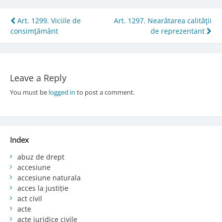
Post
Art. 1299. Viciile de
Art. 1297. Nearătarea calităţii
consimţământ
de reprezentant
navigation
Leave a Reply
You must be
logged in
to post a comment.
Index
abuz de drept
accesiune
accesiune naturala
acces la justiție
act civil
acte
acte juridice civile