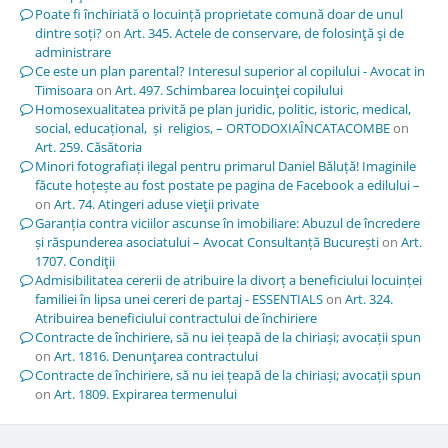
Poate fi închiriată o locuință proprietate comună doar de unul
dintre soți?
on
Art. 345. Actele de conservare, de folosinţă şi de
administrare
Ce este un plan parental? Interesul superior al copilului - Avocat in
Timisoara
on
Art. 497. Schimbarea locuinţei copilului
Homosexualitatea privită pe plan juridic, politic, istoric, medical,
social, educațional, și religios, – ORTODOXIAÎNCATACOMBE
on
Art. 259. Căsătoria
Minori fotografiați ilegal pentru primarul Daniel Băluță! Imaginile
făcute hoțește au fost postate pe pagina de Facebook a edilului –
on
Art. 74. Atingeri aduse vieţii private
Garanția contra viciilor ascunse în imobiliare: Abuzul de încredere
și răspunderea asociatului – Avocat Consultanță București
on
Art.
1707. Condiţii
Admisibilitatea cererii de atribuire la divorț a beneficiului locuinței
familiei în lipsa unei cereri de partaj - ESSENTIALS
on
Art. 324.
Atribuirea beneficiului contractului de închiriere
Contracte de închiriere, să nu iei țeapă de la chiriași; avocații spun
on
Art. 1816. Denunţarea contractului
Contracte de închiriere, să nu iei țeapă de la chiriași; avocații spun
on
Art. 1809. Expirarea termenului