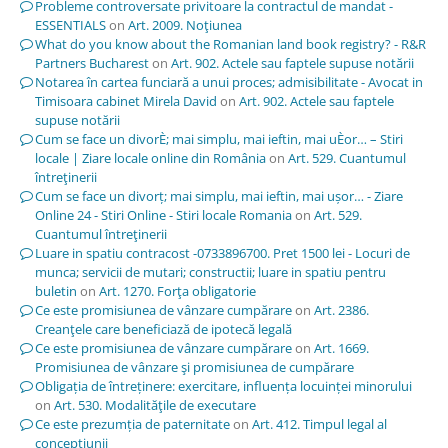
Probleme controversate privitoare la contractul de mandat -
ESSENTIALS
on
Art. 2009. Noţiunea
What do you know about the Romanian land book registry? - R&R
Partners Bucharest
on
Art. 902. Actele sau faptele supuse notării
Notarea în cartea funciară a unui proces; admisibilitate - Avocat in
Timisoara cabinet Mirela David
on
Art. 902. Actele sau faptele
supuse notării
Cum se face un divorÈ; mai simplu, mai ieftin, mai uÈor… – Stiri
locale | Ziare locale online din România
on
Art. 529. Cuantumul
întreţinerii
Cum se face un divorț; mai simplu, mai ieftin, mai ușor… - Ziare
Online 24 - Stiri Online - Stiri locale Romania
on
Art. 529.
Cuantumul întreţinerii
Luare in spatiu contracost -0733896700. Pret 1500 lei - Locuri de
munca; servicii de mutari; constructii; luare in spatiu pentru
buletin
on
Art. 1270. Forţa obligatorie
Ce este promisiunea de vânzare cumpărare
on
Art. 2386.
Creanţele care beneficiază de ipotecă legală
Ce este promisiunea de vânzare cumpărare
on
Art. 1669.
Promisiunea de vânzare şi promisiunea de cumpărare
Obligația de întreținere: exercitare, influența locuinței minorului
on
Art. 530. Modalităţile de executare
Ce este prezumția de paternitate
on
Art. 412. Timpul legal al
concepţiunii