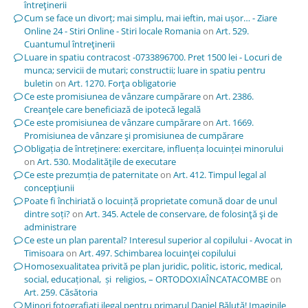
întreţinerii
Cum se face un divorț; mai simplu, mai ieftin, mai ușor… - Ziare
Online 24 - Stiri Online - Stiri locale Romania
on
Art. 529.
Cuantumul întreţinerii
Luare in spatiu contracost -0733896700. Pret 1500 lei - Locuri de
munca; servicii de mutari; constructii; luare in spatiu pentru
buletin
on
Art. 1270. Forţa obligatorie
Ce este promisiunea de vânzare cumpărare
on
Art. 2386.
Creanţele care beneficiază de ipotecă legală
Ce este promisiunea de vânzare cumpărare
on
Art. 1669.
Promisiunea de vânzare şi promisiunea de cumpărare
Obligația de întreținere: exercitare, influența locuinței minorului
on
Art. 530. Modalităţile de executare
Ce este prezumția de paternitate
on
Art. 412. Timpul legal al
concepţiunii
Poate fi închiriată o locuință proprietate comună doar de unul
dintre soți?
on
Art. 345. Actele de conservare, de folosinţă şi de
administrare
Ce este un plan parental? Interesul superior al copilului - Avocat in
Timisoara
on
Art. 497. Schimbarea locuinţei copilului
Homosexualitatea privită pe plan juridic, politic, istoric, medical,
social, educațional, și religios, – ORTODOXIAÎNCATACOMBE
on
Art. 259. Căsătoria
Minori fotografiați ilegal pentru primarul Daniel Băluță! Imaginile