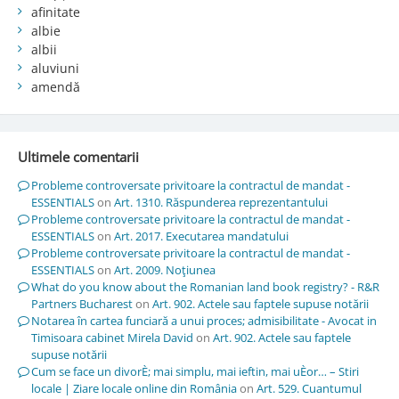
afinitate
albie
albii
aluviuni
amendă
Ultimele comentarii
Probleme controversate privitoare la contractul de mandat -
ESSENTIALS
on
Art. 1310. Răspunderea reprezentantului
Probleme controversate privitoare la contractul de mandat -
ESSENTIALS
on
Art. 2017. Executarea mandatului
Probleme controversate privitoare la contractul de mandat -
ESSENTIALS
on
Art. 2009. Noţiunea
What do you know about the Romanian land book registry? - R&R
Partners Bucharest
on
Art. 902. Actele sau faptele supuse notării
Notarea în cartea funciară a unui proces; admisibilitate - Avocat in
Timisoara cabinet Mirela David
on
Art. 902. Actele sau faptele
supuse notării
Cum se face un divorÈ; mai simplu, mai ieftin, mai uÈor… – Stiri
locale | Ziare locale online din România
on
Art. 529. Cuantumul