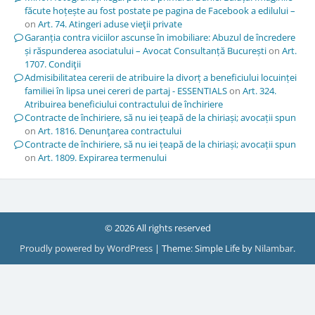
făcute hoțește au fost postate pe pagina de Facebook a edilului –
on
Art. 74. Atingeri aduse vieţii private
Garanția contra viciilor ascunse în imobiliare: Abuzul de încredere
și răspunderea asociatului – Avocat Consultanță București
on
Art.
1707. Condiţii
Admisibilitatea cererii de atribuire la divorț a beneficiului locuinței
familiei în lipsa unei cereri de partaj - ESSENTIALS
on
Art. 324.
Atribuirea beneficiului contractului de închiriere
Contracte de închiriere, să nu iei țeapă de la chiriași; avocații spun
on
Art. 1816. Denunţarea contractului
Contracte de închiriere, să nu iei țeapă de la chiriași; avocații spun
on
Art. 1809. Expirarea termenului
© 2026 All rights reserved
Proudly powered by WordPress
|
Theme: Simple Life by
Nilambar
.