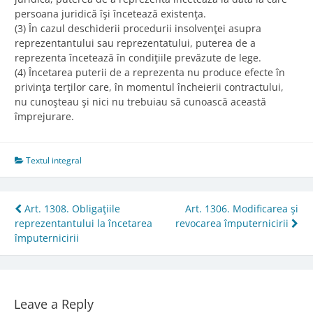
persoana juridică îşi încetează existenţa.
(3) În cazul deschiderii procedurii insolvenţei asupra
reprezentantului sau reprezentatului, puterea de a
reprezenta încetează în condiţiile prevăzute de lege.
(4) Încetarea puterii de a reprezenta nu produce efecte în
privinţa terţilor care, în momentul încheierii contractului,
nu cunoşteau şi nici nu trebuiau să cunoască această
împrejurare.
Textul integral
Post
Art. 1308. Obligaţiile
Art. 1306. Modificarea şi
reprezentantului la încetarea
revocarea împuternicirii
navigation
împuternicirii
Leave a Reply